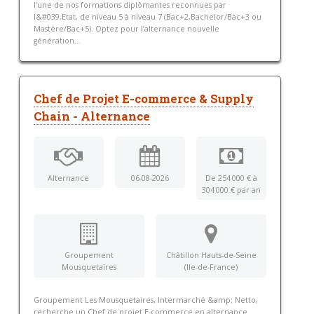
l’une de nos formations diplômantes reconnues par
l&#039;Etat, de niveau 5 à niveau 7 (Bac+2,Bachelor/Bac+3 ou
Mastère/Bac+5). Optez pour l’alternance nouvelle
génération...
Chef de Projet E-commerce & Supply
Chain - Alternance
Alternance
06-08-2026
De 254 000 € à
304 000 € par an
Groupement
Châtillon Hauts-de-Seine
Mousquetaires
(Ile-de-France)
Groupement Les Mousquetaires, Intermarché &amp; Netto,
recherche un Chef de projet E-commerce en alternance