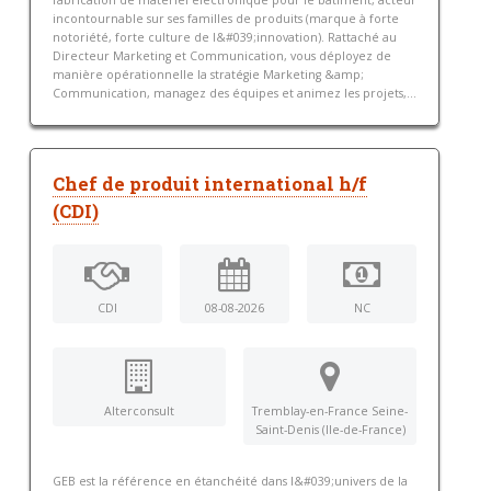
fabrication de matériel électronique pour le bâtiment, acteur
incontournable sur ses familles de produits (marque à forte
notoriété, forte culture de l&#039;innovation). Rattaché au
Directeur Marketing et Communication, vous déployez de
manière opérationnelle la stratégie Marketing &amp;
Communication, managez des équipes et animez les projets,...
Chef de produit international h/f
(CDI)
CDI
08-08-2026
NC
Alterconsult
Tremblay-en-France Seine-
Saint-Denis (Ile-de-France)
GEB est la référence en étanchéité dans l&#039;univers de la