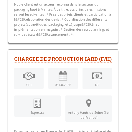
Notre client est un acteur reconnu dans le secteur du
packaging basé à Mantes. À ce titre, vos principales missions
seront les suivantes : * Prise des briefs clients et participation à
l&#039;élaboration des devis ; * Coordination des différents
projets (cosmétiques, packaging, etc.) jusqu&#039;à leur
implémentation en magasin ; * Gestion des retroplannings et
suivi des états d&#039;avancement ; *...
CHARGEE DE PRODUCTION IARD (F/H)
CDI
08-08-2026
NC
Expectra
Antony Hauts-de-Seine (Ile-
de-France)
Expectra, leader en France de l&#039;intérim spécialisé et du