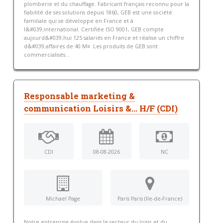
plomberie et du chauffage. Fabricant français reconnu pour la
fiabilité de ses solutions depuis 1860, GEB est une société
familiale qui se développe en France et à
l&#039;international. Certifiée ISO 9001, GEB compte
aujourd&#039;hui 125 salariés en France et réalise un chiffre
d&#039;affaires de 40 M¤. Les produits de GEB sont
commercialisés...
Responsable marketing &
communication Loisirs &... H/F (CDI)
CDI
08-08-2026
NC
Michael Page
Paris Paris (Ile-de-France)
Notre entreprise évolue dans le secteur du loisir et du