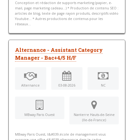
Conception et rédaction de supports marketing (papier, e-
mail, page marketing cadeau…) * Production de contenu SEO :
articles de blog, texte de page rayon produits, descriptifs vidéo
Youtube… * Autres productions de contenus pour les
réseaux...
Alternance - Assistant Category
Manager - Bac+4/5 H/F
Alternance
03-08-2026
NC
MBway Paris Ouest
Nanterre Hauts-de-Seine
(Ile-de-France)
MBway Paris Ouest, l&#039;école de management vous
propose une offre d&#039;alternance dans le cadre