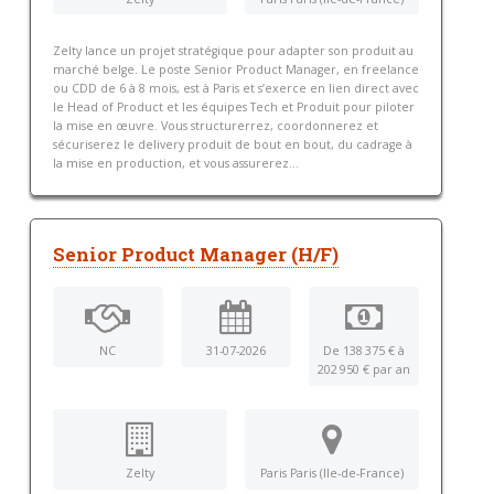
Zelty lance un projet stratégique pour adapter son produit au
marché belge. Le poste Senior Product Manager, en freelance
ou CDD de 6 à 8 mois, est à Paris et s’exerce en lien direct avec
le Head of Product et les équipes Tech et Produit pour piloter
la mise en œuvre. Vous structurerrez, coordonnerez et
sécuriserez le delivery produit de bout en bout, du cadrage à
la mise en production, et vous assurerez...
Senior Product Manager (H/F)
NC
31-07-2026
De 138 375 € à
202 950 € par an
Zelty
Paris Paris (Ile-de-France)