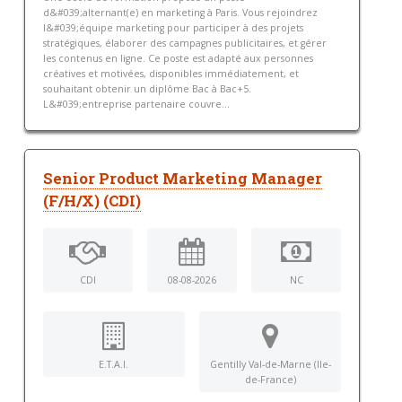
d&#039;alternant(e) en marketing à Paris. Vous rejoindrez
l&#039;équipe marketing pour participer à des projets
stratégiques, élaborer des campagnes publicitaires, et gérer
les contenus en ligne. Ce poste est adapté aux personnes
créatives et motivées, disponibles immédiatement, et
souhaitant obtenir un diplôme Bac à Bac+5.
L&#039;entreprise partenaire couvre...
Senior Product Marketing Manager
(F/H/X) (CDI)
CDI
08-08-2026
NC
E.T.A.I.
Gentilly Val-de-Marne (Ile-
de-France)