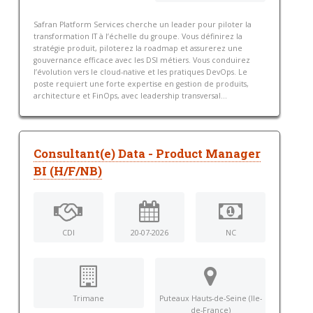
Safran Platform Services cherche un leader pour piloter la
transformation IT à l’échelle du groupe. Vous définirez la
stratégie produit, piloterez la roadmap et assurerez une
gouvernance efficace avec les DSI métiers. Vous conduirez
l’évolution vers le cloud-native et les pratiques DevOps. Le
poste requiert une forte expertise en gestion de produits,
architecture et FinOps, avec leadership transversal...
Consultant(e) Data - Product Manager
BI (H/F/NB)
CDI
20-07-2026
NC
Trimane
Puteaux Hauts-de-Seine (Ile-
de-France)