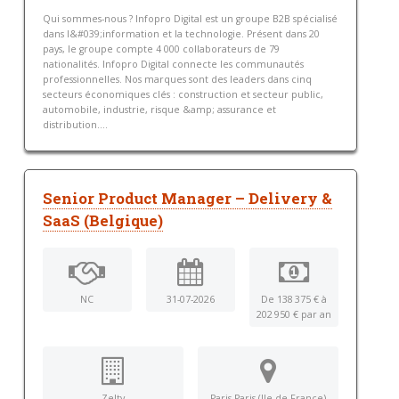
Qui sommes-nous ? Infopro Digital est un groupe B2B spécialisé
dans l&#039;information et la technologie. Présent dans 20
pays, le groupe compte 4 000 collaborateurs de 79
nationalités. Infopro Digital connecte les communautés
professionnelles. Nos marques sont des leaders dans cinq
secteurs économiques clés : construction et secteur public,
automobile, industrie, risque &amp; assurance et
distribution....
Senior Product Manager – Delivery &
SaaS (Belgique)
NC
31-07-2026
De 138 375 € à
202 950 € par an
Zelty
Paris Paris (Ile-de-France)