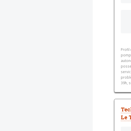
Profil
pompes
auton
posses
servic
problè
39h, s
Tec
Le 