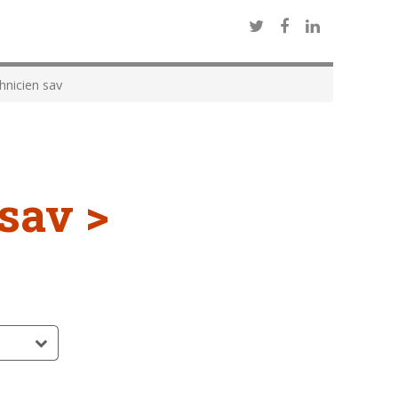
nicien sav
sav >