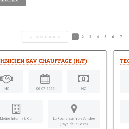
1
2
3
4
5
6
7
← PRÉCÉDENTE
HNICIEN SAV CHAUFFAGE (H/F)
TE
NC
06-07-2026
NC
Metier Interim & Cdi
La Roche-sur-Yon Vendée
(Pays de la Loire)