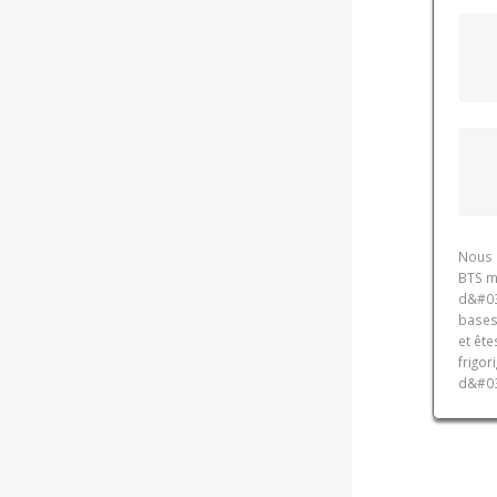
Nous 
BTS m
d&#03
bases 
et ête
frigor
d&#03