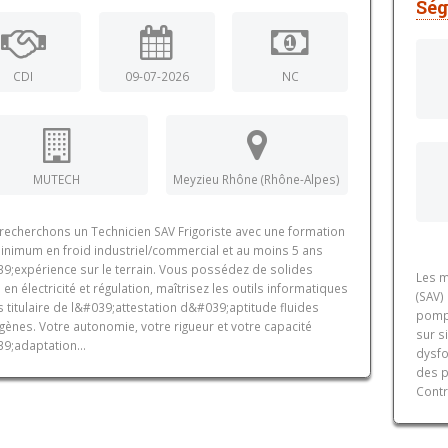
Ség
CDI
09-07-2026
NC
MUTECH
Meyzieu Rhône (Rhône-Alpes)
recherchons un Technicien SAV Frigoriste avec une formation
inimum en froid industriel/commercial et au moins 5 ans
9;expérience sur le terrain. Vous possédez de solides
Les m
en électricité et régulation, maîtrisez les outils informatiques
(SAV)
s titulaire de l&#039;attestation d&#039;aptitude fluides
pompe
igènes. Votre autonomie, votre rigueur et votre capacité
sur s
9;adaptation...
dysfo
des p
Contr