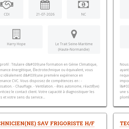
CDI
21-07-2026
NC
Harry Hope
Le Trait Seine-Maritime
(Haute-Normandie)
profil : Titulaire d&#039;une formation en Génie Climatique,
Nous 
enance énergétique, Électrotechnique ou équivalent, vous
ayant
fiez idéalement d&#039;une première expérience en
requi
enance CVC. Vous disposez de compétences en : -
impor
isation. - Chauffage. - Ventilation. - êtes autonome, réactif(ve)
l&#03
réciez le contact client. Votre capacité à diagnostiquer les
une s
 et votre sens du service...
plomb
HNICIEN(NE) SAV FRIGORISTE H/F
TEC