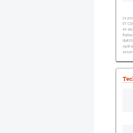
Le po
ET CD
en alu
Ratta
l&#03
opérat
assur
Tec