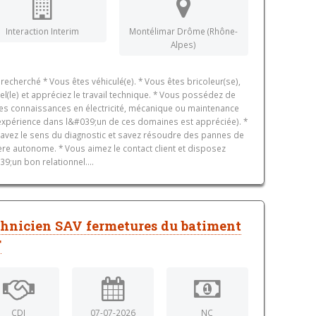
Interaction Interim
Montélimar Drôme (Rhône-
Alpes)
l recherché * Vous êtes véhiculé(e). * Vous êtes bricoleur(se),
l(le) et appréciez le travail technique. * Vous possédez de
s connaissances en électricité, mécanique ou maintenance
expérience dans l&#039;un de ces domaines est appréciée). *
avez le sens du diagnostic et savez résoudre des pannes de
re autonome. * Vous aimez le contact client et disposez
9;un bon relationnel....
hnicien SAV fermetures du batiment
F
CDI
07-07-2026
NC