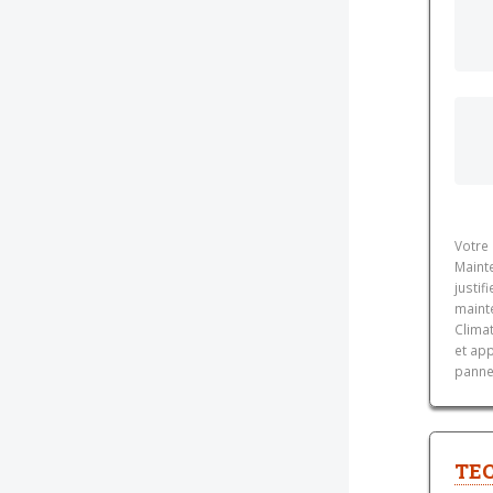
Votre 
Maint
justi
maint
Climat
et app
pannes
TEC