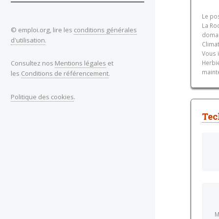
Le po
La Roc
© emploi.org, lire les
conditions générales
domain
d'utilisation
.
Clima
Vous 
Consultez nos
Mentions légales
et
Herbie
mainte
les
Conditions de référencement
.
Politique des cookies
.
Tec
M