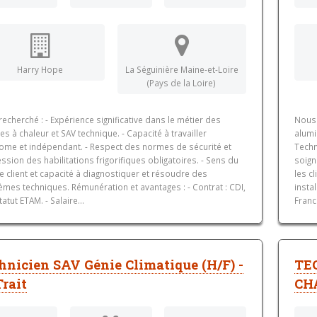
Harry Hope
La Séguinière Maine-et-Loire
(Pays de la Loire)
 recherché : - Expérience significative dans le métier des
Nous 
 à chaleur et SAV technique. - Capacité à travailler
alumi
ome et indépendant. - Respect des normes de sécurité et
Techn
sion des habilitations frigorifiques obligatoires. - Sens du
soign
e client et capacité à diagnostiquer et résoudre des
les c
mes techniques. Rémunération et avantages : - Contrat : CDI,
insta
tatut ETAM. - Salaire...
Franc
hnicien SAV Génie Climatique (H/F) -
TE
Trait
CH