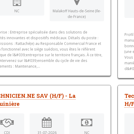
NC
Malakoff Hauts-de-Seine (Ile-
de-France)
rise : Entreprise spécialisée dans des solutions de
Profi
tés innovantes et dispositifs médicaux. Détails du poste :
manue
issions : Rattaché(e) au Responsable Commercial France et
bonne
n fonctionnel avec le siège suédois, vous êtes le référent
(une 
que de l&#039;entreprise sur le territoire français. À ce titre,
Vous 
intervenez sur l&#039;ensemble du cycle de vie des
maniè
ements : Maintenance,...
d&#03
HNICIEN.NE SAV (H/F) - La
Tec
uinière
H/
CDI
31-07-2026
NC