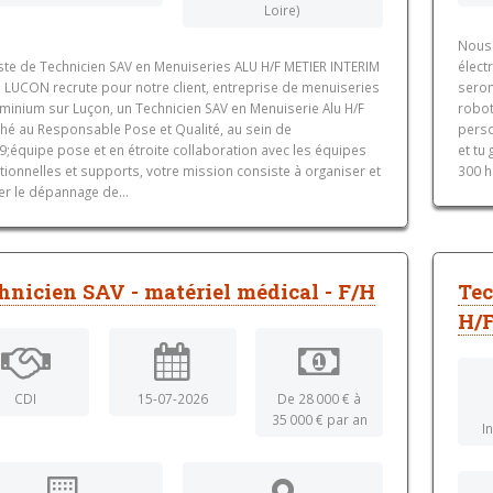
Loire)
Nous 
ste de Technicien SAV en Menuiseries ALU H/F METIER INTERIM
élect
I LUCON recrute pour notre client, entreprise de menuiseries
seron
minium sur Luçon, un Technicien SAV en Menuiserie Alu H/F
robot
ché au Responsable Pose et Qualité, au sein de
perso
9;équipe pose et en étroite collaboration avec les équipes
et tu 
ionnelles et supports, votre mission consiste à organiser et
300 h
er le dépannage de...
hnicien SAV - matériel médical - F/H
Tec
H/
CDI
15-07-2026
De 28 000 € à
35 000 € par an
I