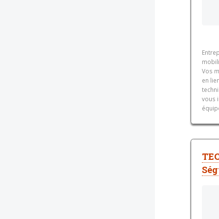
Entrep
mobili
Vos m
en lie
techni
vous 
équip
TEC
Ség