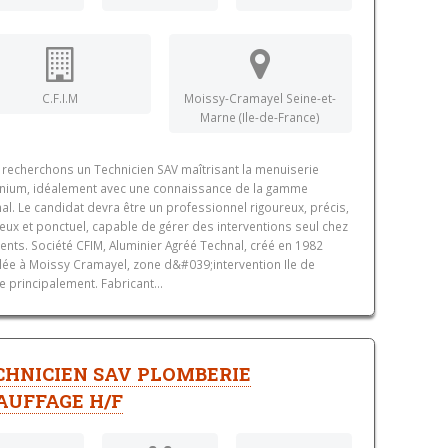
C.F.I.M
Moissy-Cramayel Seine-et-
Marne (Ile-de-France)
recherchons un Technicien SAV maîtrisant la menuiserie
nium, idéalement avec une connaissance de la gamme
al. Le candidat devra être un professionnel rigoureux, précis,
eux et ponctuel, capable de gérer des interventions seul chez
lients. Société CFIM, Aluminier Agréé Technal, créé en 1982
llée à Moissy Cramayel, zone d&#039;intervention Ile de
e principalement. Fabricant...
CHNICIEN SAV PLOMBERIE
AUFFAGE H/F