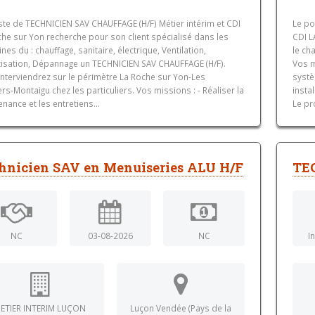
ste de TECHNICIEN SAV CHAUFFAGE (H/F) Métier intérim et CDI
Le po
he sur Yon recherche pour son client spécialisé dans les
CDI L
es du : chauffage, sanitaire, électrique, Ventilation,
le ch
tisation, Dépannage un TECHNICIEN SAV CHAUFFAGE (H/F).
Vos m
interviendrez sur le périmètre La Roche sur Yon-Les
systè
rs-Montaigu chez les particuliers. Vos missions : - Réaliser la
insta
nance et les entretiens...
Le pr
hnicien SAV en Menuiseries ALU H/F
TE
NC
03-08-2026
NC
I
ETIER INTERIM LUÇON
Luçon Vendée (Pays de la