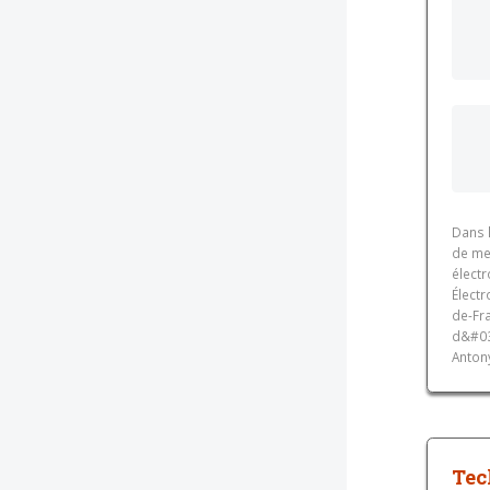
Dans 
de me
électr
Électr
de-Fra
d&#039
Antony
Tec