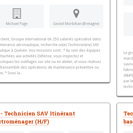
Michael Page
Gestel Morbihan (Bretagne)
client, Groupe international de 250 salariés spécialisé dans
intenance aéronautique, recherche un(e) Technicien(ne) SAV
ulique à Quéven. Vos missions sont : * Au sein des équipes
Le gr
ttachées aux activités Défense, vous inspectez et
march
stiquez les outillages sur site ou en atelier, et vous réalisez
savoi
9;ensemble des opérations de maintenance préventive ou
fabri
ve, * Sous la...
d&#03
par l
techn
 - Technicien SAV Itinérant
Tec
ctroménager (H/F)
bas