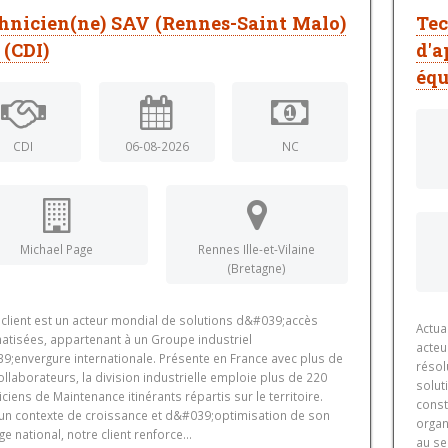
hnicien(ne) SAV (Rennes-Saint Malo)
Tec
 (CDI)
d'a
équ
CDI
06-08-2026
NC
Michael Page
Rennes Ille-et-Vilaine
(Bretagne)
 client est un acteur mondial de solutions d&#039;accès
Actua
atisées, appartenant à un Groupe industriel
acteu
9;envergure internationale. Présente en France avec plus de
résol
llaborateurs, la division industrielle emploie plus de 220
solut
ciens de Maintenance itinérants répartis sur le territoire.
const
un contexte de croissance et d&#039;optimisation de son
organ
ge national, notre client renforce...
au se