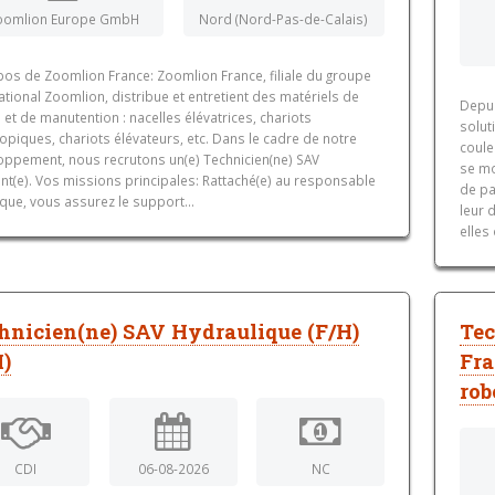
oomlion Europe GmbH
Nord (Nord-Pas-de-Calais)
pos de Zoomlion France: Zoomlion France, filiale du groupe
ational Zoomlion, distribue et entretient des matériels de
Depui
 et de manutention : nacelles élévatrices, chariots
solut
opiques, chariots élévateurs, etc. Dans le cadre de notre
coule
oppement, nous recrutons un(e) Technicien(ne) SAV
se mo
ant(e). Vos missions principales: Rattaché(e) au responsable
de pa
que, vous assurez le support...
leur 
elles 
hnicien(ne) SAV Hydraulique (F/H)
Tec
I)
Fra
rob
CDI
06-08-2026
NC