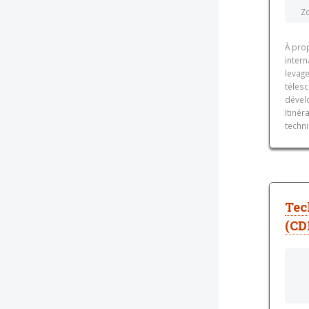
Z
À pro
intern
levage
télesc
dével
Itinér
techni
Tec
(CD