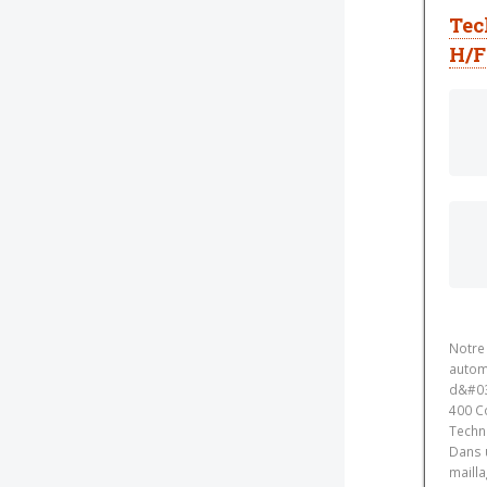
Tec
H/F
Notre
autom
d&#03
400 Co
Techni
Dans 
mailla