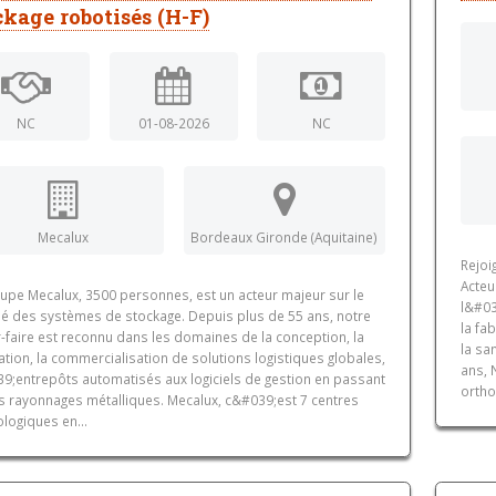
ckage robotisés (H-F)
NC
01-08-2026
NC
Mecalux
Bordeaux Gironde (Aquitaine)
Rejoi
Acteu
oupe Mecalux, 3500 personnes, est un acteur majeur sur le
l&#03
é des systèmes de stockage. Depuis plus de 55 ans, notre
la fa
-faire est reconnu dans les domaines de la conception, la
la sa
ation, la commercialisation de solutions logistiques globales,
ans, 
9;entrepôts automatisés aux logiciels de gestion en passant
ortho
es rayonnages métalliques. Mecalux, c&#039;est 7 centres
logiques en...