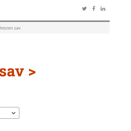
nicien sav
sav >