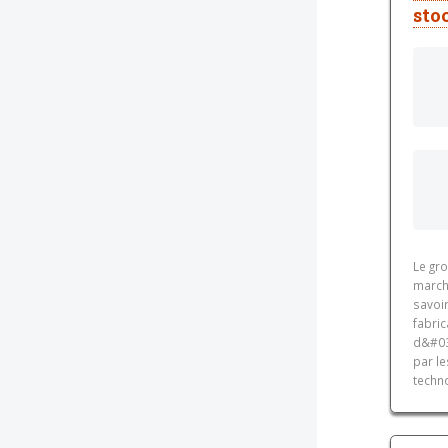
sto
Le gr
march
savoir
fabric
d&#03
par l
techno