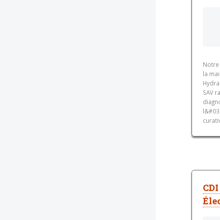
Notre 
la ma
Hydra
SAV ra
diagno
l&#03
curati
CDI
Éle