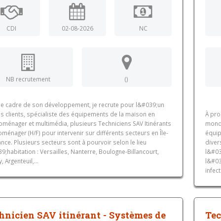
CDI
02-08-2026
NC
NB recrutement
()
le cadre de son développement, je recrute pour l&#039;un
s clients, spécialiste des équipements de la maison en
À pro
oménager et multimédia, plusieurs Techniciens SAV Itinérants
mondi
oménager (H/F) pour intervenir sur différents secteurs en Île-
équip
nce. Plusieurs secteurs sont à pourvoir selon le lieu
diver
;habitation : Versailles, Nanterre, Boulogne-Billancourt,
l&#03
, Argenteuil,...
l&#03
infec
hnicien SAV itinérant - Systèmes de
Tec