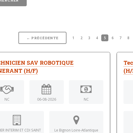
1
2
3
4
5
6
7
8
← PRÉCÉDENTE
CHNICIEN SAV ROBOTIQUE
Tec
NERANT (H/F)
(H/
NC
06-08-2026
NC
ER INTERIM ET CDI SAINT
Le Bignon Loire-Atlantique