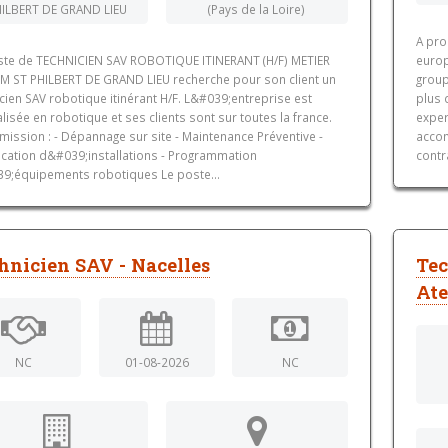
ILBERT DE GRAND LIEU
(Pays de la Loire)
A pro
ste de TECHNICIEN SAV ROBOTIQUE ITINERANT (H/F) METIER
europ
IM ST PHILBERT DE GRAND LIEU recherche pour son client un
group
cien SAV robotique itinérant H/F. L&#039;entreprise est
plus 
lisée en robotique et ses clients sont sur toutes la france.
exper
mission : - Dépannage sur site - Maintenance Préventive -
accom
ication d&#039;installations - Programmation
contr
9;équipements robotiques Le poste...
hnicien SAV - Nacelles
Tec
Ate
NC
01-08-2026
NC