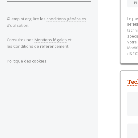
PH
© emploi.org, lire les
conditions générales
Le po
INTER
d'utilisation
.
techni
spécia
Consultez nos
Mentions légales
et
Votre 
les
Conditions de référencement
.
Modif
d&#03
Politique des cookies
.
Tec