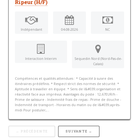
Ripeur (H/F)
Indépendant
04-08-2026
NC
Interaction Interim
Sequedin Nord (Nord-Pas-de-
Calais)
Compétences et qualités attendues : * Capacité à suivre des
itinéraires prédéfinis. * Respect strict des normes de sécurité. *
Aptitude à travailler en équipe. * Sens de l&#039;organisation et
réactivité face aux imprévus. Avantages du poste : 12,67EUR/h -
Prime de salissure - Indemnité frais de repas - Prime de douche -
Indemnité de transport - Horaires du matin ou de l&#039;après-
midi Pour postuler,...
← PRÉCÉDENTE
SUIVANTE →