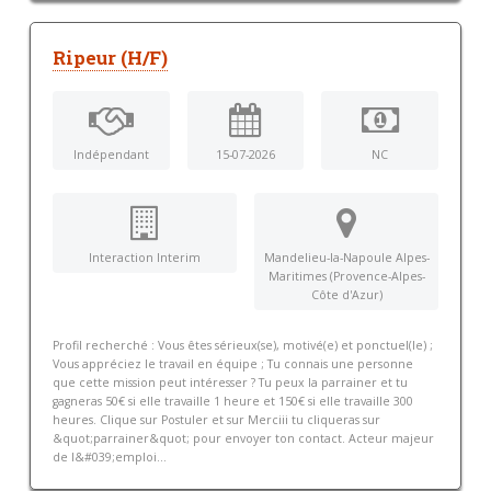
Ripeur (H/F)
Indépendant
15-07-2026
NC
Interaction Interim
Mandelieu-la-Napoule Alpes-
Maritimes (Provence-Alpes-
Côte d'Azur)
Profil recherché : Vous êtes sérieux(se), motivé(e) et ponctuel(le) ;
Vous appréciez le travail en équipe ; Tu connais une personne
que cette mission peut intéresser ? Tu peux la parrainer et tu
gagneras 50€ si elle travaille 1 heure et 150€ si elle travaille 300
heures. Clique sur Postuler et sur Merciii tu cliqueras sur
&quot;parrainer&quot; pour envoyer ton contact. Acteur majeur
de l&#039;emploi...