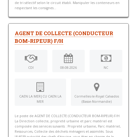
de tri sélectif selon le circuit établi. Manipuler les conteneurs en
respectant les consignes...
AGENT DE COLLECTE (CONDUCTEUR
BOM-RIPEUR) F/H
CDI
08-08-2026
NC
CAEN LA MER|CU CAEN LA
Cormelles-le-Royal Calvados
MER
(Basse-Normandie)
Le poste de AGENT DE COLLECTE (CONDUCTEUR BOM-RIPEUR) F/H
La Direction collecte, propreté urbaine et parc matériel est
composée des services suivants : Propreté urbaine, Parc matériel,
Ressources, Collecte des déchets ménagers et assimilés. Sous
l&#039;autorité des chefs d’équipe, vous êtes en charge de la