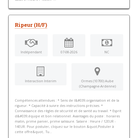
Ripeur (H/F)
Indépendant
07-08-2026
NC
Interaction Interim
Ormes (10700) Aube
(Champagne-Ardenne)
Compétences attendues : * Sens de l&#039;organisation et de la
rigueur. * Capacité à suivre des instructions précises. *
Connaissance des règles de sécurité et de santé au travail. * Esprit
d&#039;équipe et bon relationnel. Avantages du poste : horaires
matin, prime panier, prime salissure. Salaire : Heure / 12EUR -
14EUR. Pour postuler, cliquez sur le bouton &quot;Postuler à
cette offre&quot;. Tu...