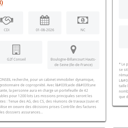
I)
CDI
01-08-2026
NC
G2f Conseil
Boulogne-Billancourt Hauts-
* Le 
de-Seine (Ile-de-France)
se si
rémun
ONSEIL recherche, pour un cabinet immobilier dynamique,
L&#03
 gestionnaire de copropriété. Avec l&#039;aide d&#039;une
taill
ante, la personne aura en charge un portefeuille de 42
nombr
bles pour 1200 lots Les missions principales seront les
que d
tes : Tenue des AG, des CS, des réunions de travaux (suivi et
.. Mise en oeuvre des décisions prises Contrôle des factures
des dossiers assurances...