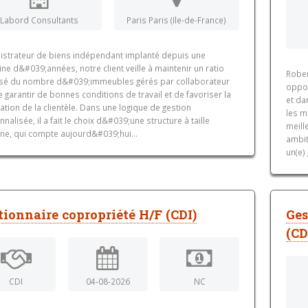
Labord Consultants
Paris Paris (Ile-de-France)
istrateur de biens indépendant implanté depuis une
ine d&#039;années, notre client veille à maintenir un ratio
Rober
isé du nombre d&#039;immeubles gérés par collaborateur
oppor
e garantir de bonnes conditions de travail et de favoriser la
et da
sation de la clientèle. Dans une logique de gestion
les m
nalisée, il a fait le choix d&#039;une structure à taille
meill
ne, qui compte aujourd&#039;hui...
ambit
un(e)
tionnaire copropriété H/F (CDI)
Ges
(CD
CDI
04-08-2026
NC