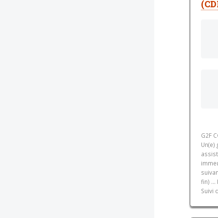
(CD
G2F C
Un(e)
assist
immeu
suivan
fin) .
Suivi 