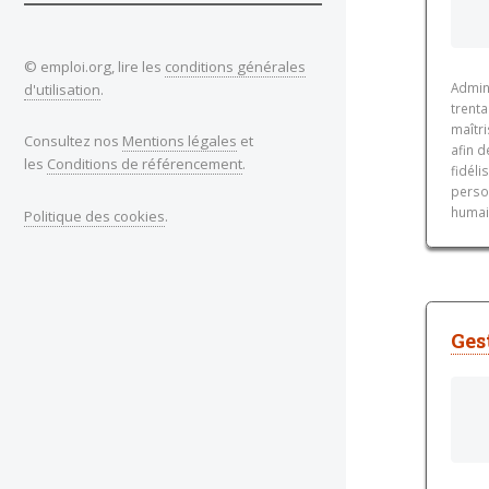
© emploi.org, lire les
conditions générales
Admin
d'utilisation
.
trenta
maîtr
Consultez nos
Mentions légales
et
afin d
les
Conditions de référencement
.
fidéli
person
humai
Politique des cookies
.
Ges