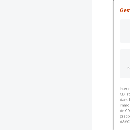
Ges
I
Intér
CDI et
dans l
immobi
de CDI
gesti
d&#03