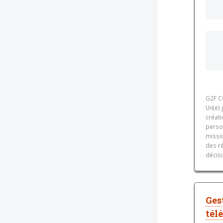
G2F C
Un(e)
créati
perso
missio
des ré
décisi
Ges
tél