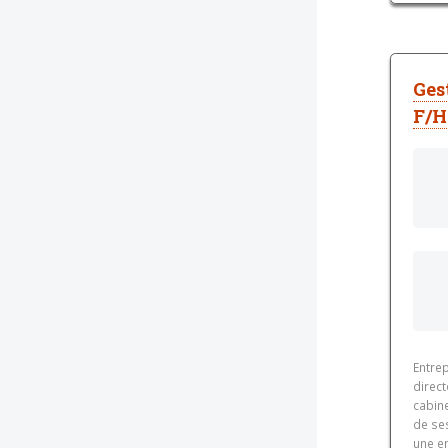
Ges
F/H
Entre
direct
cabine
de se
une e