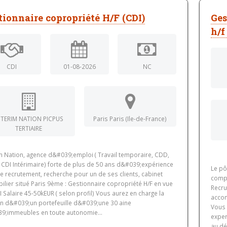
tionnaire copropriété H/F (CDI)
Ges
h/f
CDI
01-08-2026
NC
NTERIM NATION PICPUS
Paris Paris (Ile-de-France)
TERTIAIRE
im Nation, agence d&#039;emploi ( Travail temporaire, CDD,
 CDI Intérimaire) forte de plus de 50 ans d&#039;expérience
Le pô
e recrutement, recherche pour un de ses clients, cabinet
compt
lier situé Paris 9ème : Gestionnaire copropriété H/F en vue
Recru
 Salaire 45-50kEUR ( selon profil) Vous aurez en charge la
accom
on d&#039;un portefeuille d&#039;une 30 aine
Vous 
9;immeubles en toute autonomie...
exper
au dé