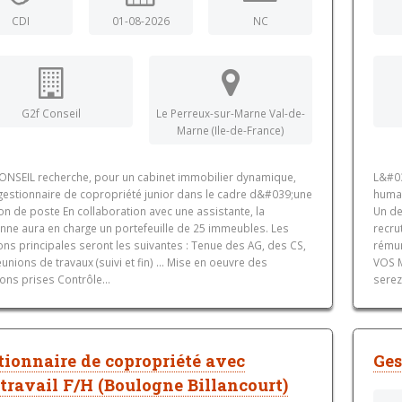
CDI
01-08-2026
NC
G2f Conseil
Le Perreux-sur-Marne Val-de-
Marne (Ile-de-France)
ONSEIL recherche, pour un cabinet immobilier dynamique,
L&#03
 gestionnaire de copropriété junior dans le cadre d&#039;une
humai
on de poste En collaboration avec une assistante, la
Un de
nne aura en charge un portefeuille de 25 immeubles. Les
recru
ns principales seront les suivantes : Tenue des AG, des CS,
rémun
unions de travaux (suivi et fin) ... Mise en oeuvre des
VOS M
ons prises Contrôle...
serez
tionnaire de copropriété avec
Ges
étravail F/H (Boulogne Billancourt)