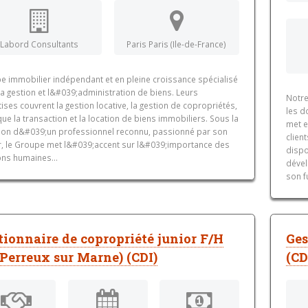
Labord Consultants
Paris Paris (Ile-de-France)
e immobilier indépendant et en pleine croissance spécialisé
a gestion et l&#039;administration de biens. Leurs
Notre
ises couvrent la gestion locative, la gestion de copropriétés,
les d
que la transaction et la location de biens immobiliers. Sous la
met e
tion d&#039;un professionnel reconnu, passionné par son
clien
r, le Groupe met l&#039;accent sur l&#039;importance des
dispo
ons humaines...
dével
son f
tionnaire de copropriété junior F/H
Ges
 Perreux sur Marne) (CDI)
(CD