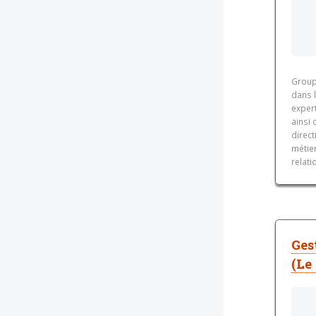
Group
dans l
expert
ainsi 
direc
métie
relati
Ges
(Le