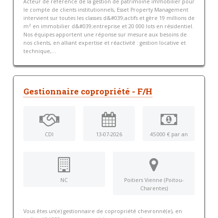
Acteur de référence de la gestion de patrimoine immobilier pour
le compte de clients institutionnels, Esset Property Management
intervient sur toutes les classes d&#039;actifs et gère 19 millions de
m² en immobilier d&#039;entreprise et 20 000 lots en résidentiel.
Nos équipes apportent une réponse sur mesure aux besoins de
nos clients, en alliant expertise et réactivité : gestion locative et
technique,...
Gestionnaire copropriété - F/H
CDI
13-07-2026
45 000 € par an
NC
Poitiers Vienne (Poitou-
Charentes)
Vous êtes un(e) gestionnaire de copropriété chevronné(e), en