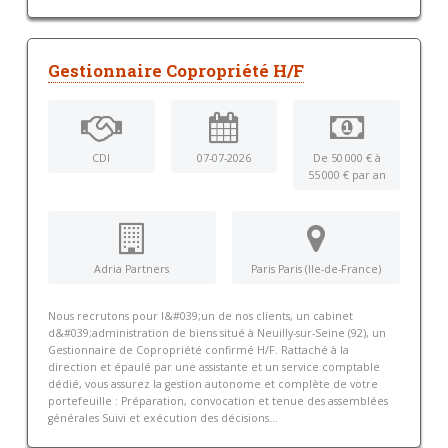
Gestionnaire Copropriété H/F
CDI
07-07-2026
De 50 000 € à
55 000 € par an
Adria Partners
Paris Paris (Ile-de-France)
Nous recrutons pour l&#039;un de nos clients, un cabinet
d&#039;administration de biens situé à Neuilly-sur-Seine (92), un
Gestionnaire de Copropriété confirmé H/F. Rattaché à la
direction et épaulé par une assistante et un service comptable
dédié, vous assurez la gestion autonome et complète de votre
portefeuille : Préparation, convocation et tenue des assemblées
générales Suivi et exécution des décisions...