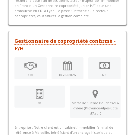
recherche pour l’un de ses clients, acteur majeur de l’immobilier
en France, un Gestionnaire copropriété junior H/F pour une
embauche en CDI à Lyon. Le poste : Rattaché au directeur
copropriétés, vous assurez la gestion complète...
Gestionnaire de copropriété confirmé -
F/H
CDI
06-07-2026
NC
NC
Marseille 13ème Bouches-du-
Rhône (Provence-Alpes-Côte
d'Azur)
Entreprise : Notre client est un cabinet immobilier familial de
référence à Marseille, bénéficiant d’un ancrage historique et