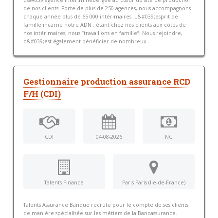
d&#039;agence intérim hébergée au cœur du site de production
de nos clients. Forte de plus de 250 agences, nous accompagnons
chaque année plus de 65 000 intérimaires. L&#039;esprit de
famille incarne notre ADN : étant chez nos clients aux côtés de
nos intérimaires, nous “travaillons en famille”! Nous rejoindre,
c&#039;est également bénéficier de nombreux...
Gestionnaire production assurance RCD
F/H (CDI)
CDI
04-08-2026
NC
Talents Finance
Paris Paris (Ile-de-France)
Talents Assurance Banque recrute pour le compte de ses clients
de manière spécialisée sur les métiers de la Bancassurance.