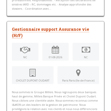
professionnels. Responsabilités : - Réception des déclarations de
sinistres IARD – RC, dommages etc. - Analyse approfondie des
dossiers. - Coordination avec...
Gestionnaire support Assurance vie
(H/F)
NC
01-08-2026
NC
CHOLET DUPONT OUDART
Paris Paris (Ile-de-France)
Nous sommes le Groupe Milleis. Nous regroupons deux banques
haut de gamme, Milleis Banque Privée et Cholet Dupont Oudart.
Nous ciblons une clientèle aisée. Nous sommes reconnus comme
l&#039;un des leaders de la gestion de patrimoine. Nous
privilégions la relation avec nos clients et nous nous différencions