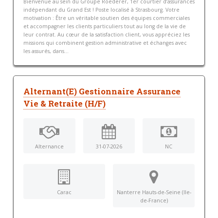
Bienvenue au sein du Groupe Roederer, 1er courtier d’assurances
indépendant du Grand Est ! Poste localisé à Strasbourg. Votre
motivation : Être un véritable soutien des équipes commerciales
et accompagner les clients particuliers tout au long de la vie de
leur contrat. Au cœur de la satisfaction client, vous appréciez les
missions qui combinent gestion administrative et échanges avec
les assurés, dans...
Alternant(E) Gestionnaire Assurance
Vie & Retraite (H/F)
Alternance
31-07-2026
NC
Carac
Nanterre Hauts-de-Seine (Ile-
de-France)