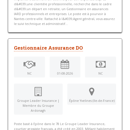
d&#039;une clientèle professionnelle, recherche dans le cadre
d&#039;un départ en retraite, un Gestionnaire en assurances
IARD professionnels et entreprises. Le poste est à pourvoir à
Nantes centre-ville. Rattaché à l&#039;Agent général, vous assurez
le suivi technique et administratif...
Gestionnaire Assurance DO
NC
01-08-2026
NC
Groupe Leader Insurance |
Épône Yvelines (Ile-de-France)
Membre du Groupe
Ardonagh
Poste basé à Epône dans le 78 Le Groupe Leader Insurance,
courtier grossiste français, a été créé en 2003. Mêlant habilement