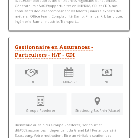
l&#039;emploi auprès des entreprises régionales et nationales.
Générateurs d&#039;opportunités en INTERIM, CDI et CDD, nos
consultants dédiés accompagnent les talents juniors à experts des
métiers : Office team, Comptabilité &amp; Finance, RH, Juridique,
Ingénierie &amp; Industrie, Transport...
Gestionnaire en Assurances -
Particuliers - H/F - CDI
CDI
01-08-2026
NC
Groupe Roederer
Strasbourg Bas-Rhin (Alsace)
Bienvenue au sein du Groupe Roederer, 1er courtier
d&#039;assurances indépendant du Grand Est ! Poste localisé à
Strasbourg. Votre motivation : Être un véritable soutien des