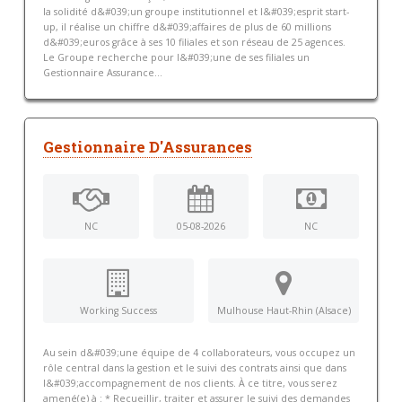
la solidité d&#039;un groupe institutionnel et l&#039;esprit start-
up, il réalise un chiffre d&#039;affaires de plus de 60 millions
d&#039;euros grâce à ses 10 filiales et son réseau de 25 agences.
Le Groupe recherche pour l&#039;une de ses filiales un
Gestionnaire Assurance...
Gestionnaire D'Assurances
NC
05-08-2026
NC
Working Success
Mulhouse Haut-Rhin (Alsace)
Au sein d&#039;une équipe de 4 collaborateurs, vous occupez un
rôle central dans la gestion et le suivi des contrats ainsi que dans
l&#039;accompagnement de nos clients. À ce titre, vous serez
amené(e) à : * Recueillir, traiter et assurer le suivi des demandes