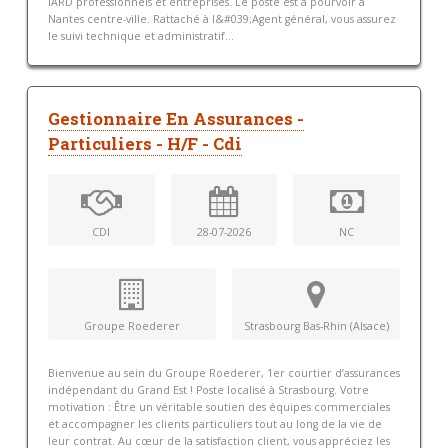
IARD professionnels et entreprises. Le poste est à pourvoir à
Nantes centre-ville. Rattaché à l&#039;Agent général, vous assurez
le suivi technique et administratif...
Gestionnaire En Assurances -
Particuliers - H/F - Cdi
CDI
28-07-2026
NC
Groupe Roederer
Strasbourg Bas-Rhin (Alsace)
Bienvenue au sein du Groupe Roederer, 1er courtier d’assurances
indépendant du Grand Est ! Poste localisé à Strasbourg. Votre
motivation : Être un véritable soutien des équipes commerciales
et accompagner les clients particuliers tout au long de la vie de
leur contrat. Au cœur de la satisfaction client, vous appréciez les