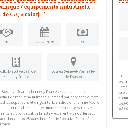
anique / équipements industriels,
de CA, 3 salar[...]
NC
27-07-2026
NC
ollo Executive Search/
Lognes Seine-et-Marne (Ile-
La SP
Kennedy France
de-France)
est u
l’amé
 Executive Search / Kennedy France est un cabinet de conseil
proje
cabinet de recrutement franco-allemand par approche directe
commu
cadres supérieurs et dirigeants. Les Echos ont nommé Apollo
d&#0
es meilleurs cabinets de recrutement en France parmi 2.500
d&#03
rents et lui ont attribué la note « excellent », ce qui lui vaut
ace dans le top 25 dans la catégorie Executive Search /
ement...