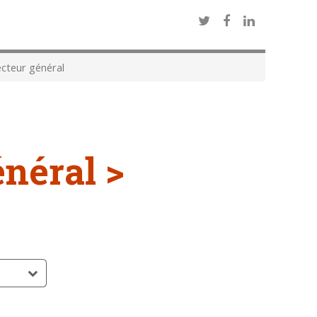
cteur général
énéral >