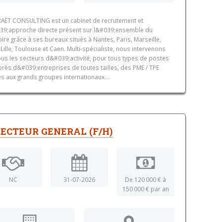
AËT CONSULTING est un cabinet de recrutement et
9;approche directe présent sur l&#039;ensemble du
toire grâce à ses bureaux situés à Nantes, Paris, Marseille,
 Lille, Toulouse et Caen. Multi-spécialiste, nous intervenons
ous les secteurs d&#039;activité, pour tous types de postes
près d&#039;entreprises de toutes tailles, des PME / TPE
es aux grands groupes internationaux....
RECTEUR GENERAL (F/H)
NC
31-07-2026
De 120 000 € à
150 000 € par an