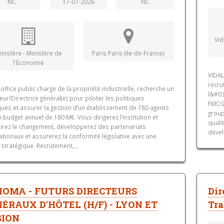
NC
17-07-2026
NC
Vid
inistère - Ministère de
Paris Paris (Ile-de-France)
l'Économie
VIDAL
recru
, office public chargé de la propriété industrielle, recherche un
l&#03
eur/Directrice général(e) pour piloter les politiques
FMCG 
ques et assurer la gestion d’un établissement de 780 agents
group
n budget annuel de 180 M€. Vous dirigerez l’institution et
quali
irez le changement, développerez des partenariats
dével
ationaux et assurerez la conformité législative avec une
 stratégique. Recrutement,...
HOMA - FUTURS DIRECTEURS
Dir
ÉRAUX D'HÔTEL (H/F) - LYON ET
Tra
GION