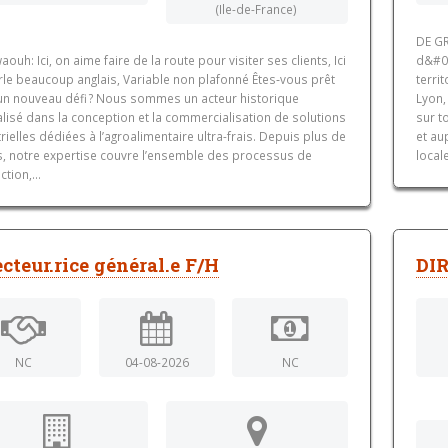
(Ile-de-France)
DE GR
waouh: Ici, on aime faire de la route pour visiter ses clients, Ici
d&#03
rle beaucoup anglais, Variable non plafonné Êtes‑vous prêt
terri
un nouveau défi ? Nous sommes un acteur historique
Lyon,
lisé dans la conception et la commercialisation de solutions
sur t
rielles dédiées à l’agroalimentaire ultra-frais. Depuis plus de
et au
s, notre expertise couvre l’ensemble des processus de
local
tion,...
ecteur.rice général.e F/H
DI
NC
04-08-2026
NC