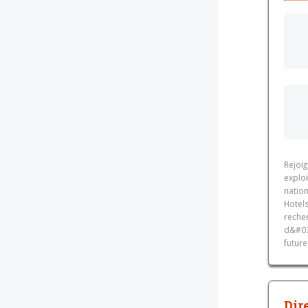
Rejoi
explo
nation
Hotel
reche
d&#039
future
Dir