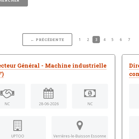
1
2
3
4
5
6
7
← PRÉCÉDENTE
ecteur Général - Machine industrielle
Dir
F)
con
NC
28-06-2026
NC
UPTOO
Verrières-le-Buisson Essonne