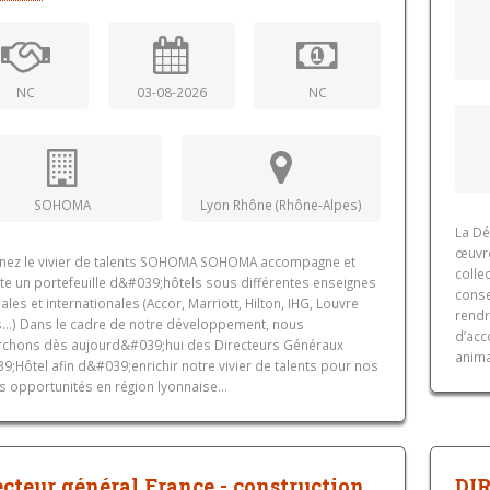
NC
03-08-2026
NC
SOHOMA
Lyon Rhône (Rhône-Alpes)
La Dé
œuvre
gnez le vivier de talents SOHOMA SOHOMA accompagne et
colle
ite un portefeuille d&#039;hôtels sous différentes enseignes
conse
ales et internationales (Accor, Marriott, Hilton, IHG, Louvre
rendr
s…) Dans le cadre de notre développement, nous
d’acc
rchons dès aujourd&#039;hui des Directeurs Généraux
anima
;Hôtel afin d&#039;enrichir notre vivier de talents pour nos
s opportunités en région lyonnaise...
ecteur général France - construction
DI