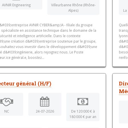
AVNIR Engineering
Villeurbanne Rhône (Rhône-
Alpes)
La
l&#039;entreprise AVNIR CYBER&amp;IA - filiale du groupe
Quell
 spécialiste en assistance technique dans le domaine de la
trans
écurité et intelligence artificielle. Dans le contexte
lyonn
9;une création d&#039;entreprise soutenue par le groupe,
d&#03
souhaitez vous investir dans le développement d&#039;une
d&#03
é d&#039;ingénierie, alors rejoignez nous. Le Poste
besoi
eur.ice général.e, boostez...
renfo
ecteur général (H/F)
Dir
Méd
NC
24-07-2026
De 120 000 € à
180 000 € par an