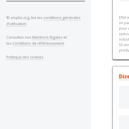
© emploi.org, lire les
conditions générales
Effet 
on pa
d'utilisation
.
pour 
spécia
Consultez nos
Mentions légales
et
indust
les
Conditions de référencement
.
50 an
produc
Politique des cookies
.
Dir