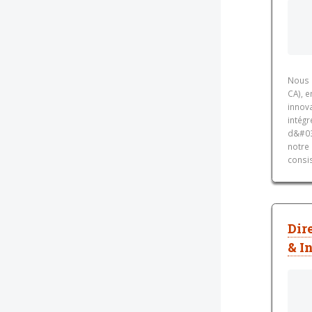
Nous 
CA), e
innov
intégr
d&#039
notre 
consis
Dir
& I