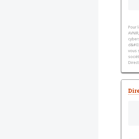
Pour 
AVNIR,
cybers
d&#03
vous 
sociét
Direct
Dir