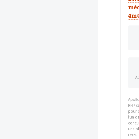
méc
4m€ 
Ap
Apollo
RH / 
pour 
l’un d
concur
une pl
recrut