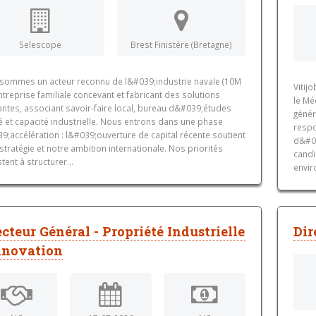
Selescope
Brest Finistère (Bretagne)
sommes un acteur reconnu de l&#039;industrie navale (10M
Vitij
ntreprise familiale concevant et fabricant des solutions
le Mé
antes, associant savoir‑faire local, bureau d&#039;études
génér
é et capacité industrielle. Nous entrons dans une phase
respo
;accélération : l&#039;ouverture de capital récente soutient
d&#03
stratégie et notre ambition internationale. Nos priorités
candi
tent à structurer...
envir
ecteur Général - Propriété Industrielle
Dir
nnovation