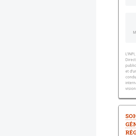
M
L’INPI
Direct
publi
et d’u
condu
intern
vision
SO
GÉN
RÉ