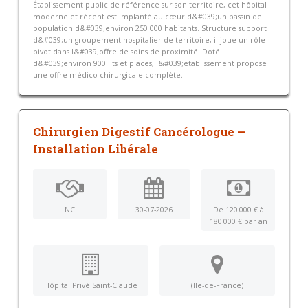
Établissement public de référence sur son territoire, cet hôpital
moderne et récent est implanté au cœur d&#039;un bassin de
population d&#039;environ 250 000 habitants. Structure support
d&#039;un groupement hospitalier de territoire, il joue un rôle
pivot dans l&#039;offre de soins de proximité. Doté
d&#039;environ 900 lits et places, l&#039;établissement propose
une offre médico-chirurgicale complète...
Chirurgien Digestif Cancérologue —
Installation Libérale
NC
30-07-2026
De 120 000 € à
180 000 € par an
Hôpital Privé Saint-Claude
(Ile-de-France)