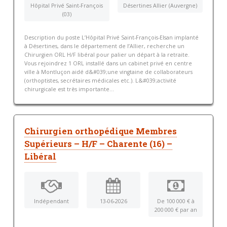
Hôpital Privé Saint-François
Désertines Allier (Auvergne)
(03)
Description du poste L’Hôpital Privé Saint-François-Elsan implanté
à Désertines, dans le département de l’Allier, recherche un
Chirurgien ORL H/F libéral pour palier un départ à la retraite.
Vous rejoindrez 1 ORL installé dans un cabinet privé en centre
ville à Montluçon aidé d&#039;une vingtaine de collaborateurs
(orthoptistes, secrétaires médicales etc.). L&#039;activité
chirurgicale est très importante...
Chirurgien orthopédique Membres
Supérieurs – H/F – Charente (16) –
Libéral
Indépendant
13-06-2026
De 100 000 € à
200 000 € par an