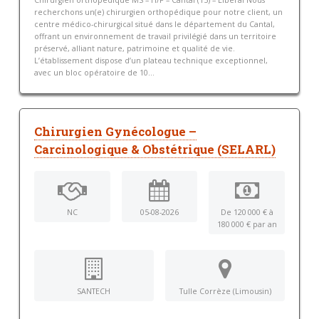
Chirurgien orthopédique MS – H/F – Cantal (15) – Libéral Nous
recherchons un(e) chirurgien orthopédique pour notre client, un
centre médico-chirurgical situé dans le département du Cantal,
offrant un environnement de travail privilégié dans un territoire
préservé, alliant nature, patrimoine et qualité de vie.
L’établissement dispose d’un plateau technique exceptionnel,
avec un bloc opératoire de 10...
Chirurgien Gynécologue –
Carcinologique & Obstétrique (SELARL)
NC
05-08-2026
De 120 000 € à
180 000 € par an
SANTECH
Tulle Corrèze (Limousin)