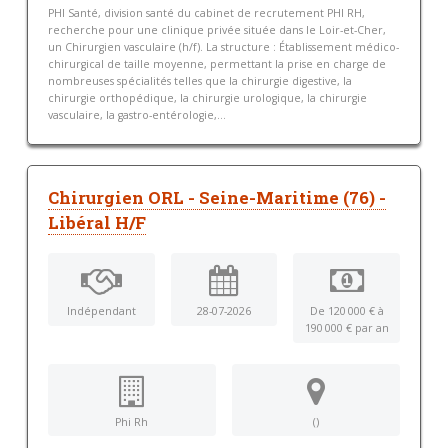
PHI Santé, division santé du cabinet de recrutement PHI RH,
recherche pour une clinique privée située dans le Loir-et-Cher,
un Chirurgien vasculaire (h/f). La structure : Établissement médico-
chirurgical de taille moyenne, permettant la prise en charge de
nombreuses spécialités telles que la chirurgie digestive, la
chirurgie orthopédique, la chirurgie urologique, la chirurgie
vasculaire, la gastro-entérologie,...
Chirurgien ORL - Seine-Maritime (76) -
Libéral H/F
Indépendant
28-07-2026
De 120 000 € à
190 000 € par an
Phi Rh
()