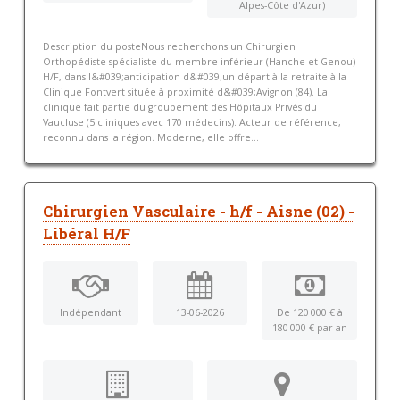
Alpes-Côte d'Azur)
Description du posteNous recherchons un Chirurgien
Orthopédiste spécialiste du membre inférieur (Hanche et Genou)
H/F, dans l&#039;anticipation d&#039;un départ à la retraite à la
Clinique Fontvert située à proximité d&#039;Avignon (84). La
clinique fait partie du groupement des Hôpitaux Privés du
Vaucluse (5 cliniques avec 170 médecins). Acteur de référence,
reconnu dans la région. Moderne, elle offre...
Chirurgien Vasculaire - h/f - Aisne (02) -
Libéral H/F
Indépendant
13-06-2026
De 120 000 € à
180 000 € par an