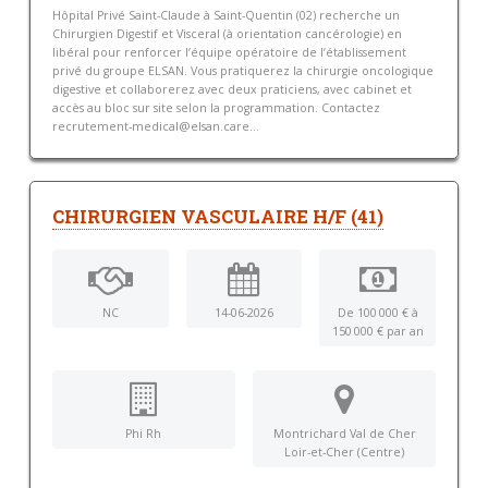
Hôpital Privé Saint-Claude à Saint-Quentin (02) recherche un
Chirurgien Digestif et Visceral (à orientation cancérologie) en
libéral pour renforcer l’équipe opératoire de l’établissement
privé du groupe ELSAN. Vous pratiquerez la chirurgie oncologique
digestive et collaborerez avec deux praticiens, avec cabinet et
accès au bloc sur site selon la programmation. Contactez
recrutement-medical@elsan.care...
CHIRURGIEN VASCULAIRE H/F (41)
NC
14-06-2026
De 100 000 € à
150 000 € par an
Phi Rh
Montrichard Val de Cher
Loir-et-Cher (Centre)