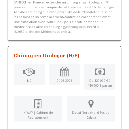
SANTECH en France recherche un chirurgien gynécologue H/F
pour rejoindre une clinique de référence située à 1h de Limoges.
Activité carcinologique avec possibilité d&#039;obstétrique selon
les besoins et un remplacement/contrat de collaboration avant
une association avec l&#039;équipe. Le profil demande un
médecin spécialisé en chirurgie gynécologique, inscrit à
l&#039;ordre des Médecins et prêt à...
Chirurgien Urologue (H/F)
NC
04-08-2026
De 120 000 € à
180 000 € par an
IKIWAY | Cabinet de
Douai Nord (Nord-Pas-de-
Recrutement
Calais)