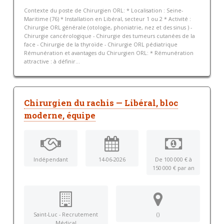
Contexte du poste de Chirurgien ORL: * Localisation : Seine-
Maritime (76) * Installation en Libéral, secteur 1 ou 2 * Activité :
Chirurgie ORL générale (otologie, phoniatrie, nez et des sinus ) -
Chirurgie cancérologique - Chirurgie des tumeurs cutanées de la
face - Chirurgie de la thyroïde - Chirurgie ORL pédiatrique
Rémunération et avantages du Chirurgien ORL: * Rémunération
attractive : à définir...
Chirurgien du rachis — Libéral, bloc
moderne, équipe
Indépendant
14-06-2026
De 100 000 € à
150 000 € par an
Saint-Luc - Recrutement
()
Médical