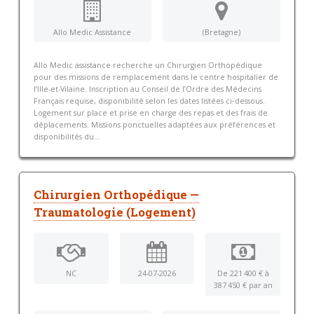
Allo Medic Assistance
(Bretagne)
Allo Medic assistance recherche un Chirurgien Orthopédique
pour des missions de remplacement dans le centre hospitalier de
l’Ille-et-Vilaine. Inscription au Conseil de l’Ordre des Médecins
Français requise, disponibilité selon les dates listées ci‑dessous.
Logement sur place et prise en charge des repas et des frais de
déplacements. Missions ponctuelles adaptées aux préférences et
disponibilités du...
Chirurgien Orthopédique —
Traumatologie (Logement)
NC
24-07-2026
De 221 400 € à
387 450 € par an