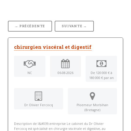
← PRÉCÉDENTE
SUIVANTE →
chirurgien viscéral et digestif
NC
06-08-2026
De 120 000 € à
180 000 € par an
Dr Olivier Fercocq
Ploemeur Morbihan
(Bretagne)
Description de l&#039;entreprise Le cabinet du Dr Olivier
Fercocq est spécialisé en chirurgie viscérale et digestive, au