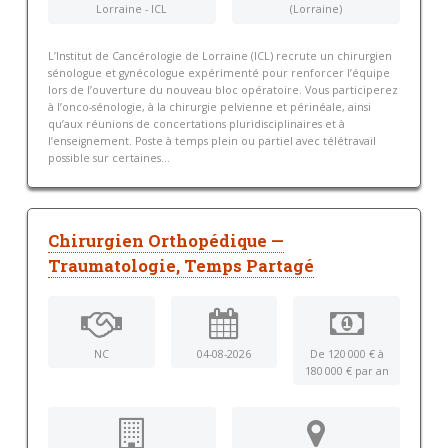
Lorraine - ICL
(Lorraine)
L’Institut de Cancérologie de Lorraine (ICL) recrute un chirurgien
sénologue et gynécologue expérimenté pour renforcer l’équipe
lors de l’ouverture du nouveau bloc opératoire. Vous participerez
à l’onco-sénologie, à la chirurgie pelvienne et périnéale, ainsi
qu’aux réunions de concertations pluridisciplinaires et à
l’enseignement. Poste à temps plein ou partiel avec télétravail
possible sur certaines...
Chirurgien Orthopédique —
Traumatologie, Temps Partagé
NC
04-08-2026
De 120 000 € à
180 000 € par an