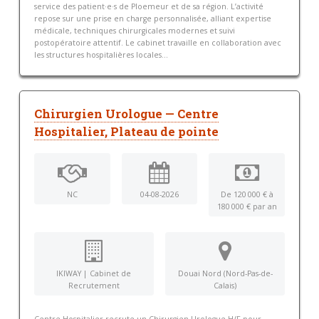
service des patient·e·s de Ploemeur et de sa région. L’activité
repose sur une prise en charge personnalisée, alliant expertise
médicale, techniques chirurgicales modernes et suivi
postopératoire attentif. Le cabinet travaille en collaboration avec
les structures hospitalières locales...
Chirurgien Urologue — Centre
Hospitalier, Plateau de pointe
NC
04-08-2026
De 120 000 € à
180 000 € par an
IKIWAY | Cabinet de
Douai Nord (Nord-Pas-de-
Recrutement
Calais)
Centre Hospitalier recrute un Chirurgien Urologue H/F pour