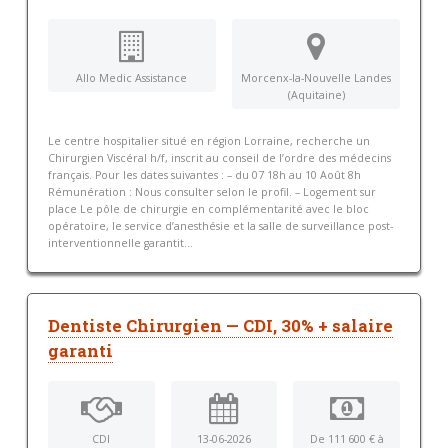
Allo Medic Assistance
Morcenx-la-Nouvelle Landes
(Aquitaine)
Le centre hospitalier situé en région Lorraine, recherche un
Chirurgien Viscéral h/f, inscrit au conseil de l’ordre des médecins
français. Pour les dates suivantes : – du 07 18h au 10 Août 8h
Rémunération : Nous consulter selon le profil. – Logement sur
place Le pôle de chirurgie en complémentarité avec le bloc
opératoire, le service d’anesthésie et la salle de surveillance post-
interventionnelle garantit...
Dentiste Chirurgien — CDI, 30% + salaire
garanti
CDI
13-06-2026
De 111 600 € à