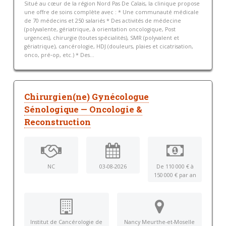
Situé au cœur de la région Nord Pas De Calais, la clinique propose
une offre de soins complète avec : * Une communauté médicale
de 70 médecins et 250 salariés * Des activités de médecine
(polyvalente, gériatrique, à orientation oncologique, Post
urgences), chirurgie (toutes spécialités), SMR (polyvalent et
gériatrique), cancérologie, HDJ (douleurs, plaies et cicatrisation,
onco, pré‑op, etc.) * Des...
Chirurgien(ne) Gynécologue
Sénologique — Oncologie &
Reconstruction
NC
03-08-2026
De 110 000 € à
150 000 € par an
Institut de Cancérologie de
Nancy Meurthe-et-Moselle