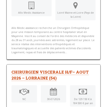
Allo Medic Assistance
Loiré Maine-et-Loire (Pays de
la Loire)
Allo Medic assistance recherche un Chirurgien Orthopédique
pour une mission temporaire au centre hospitalier situé en
Mayenne. Inscrit au conseil de l’ordre des médecins et disponible
du 28 au 31 août, journées avec astreintes, logement sur place. Le
service réalise des interventions orthopédiques et
traumatologiques et accueille des patients victimes d’accidents.
Logement, repas et frais de déplacements...
CHIRURGIEN VISCERALE H/F– AOUT
2026 – LORRAINE (54)
NC
30-07-2026
De 129 150 € à
184 500 € par an