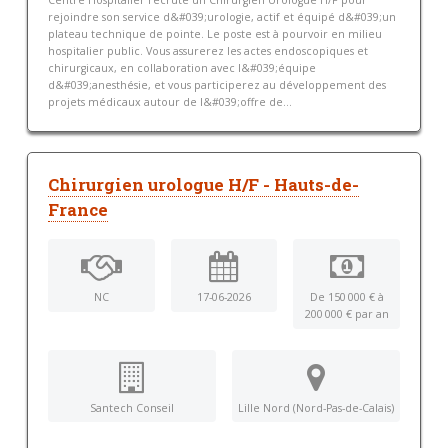
rejoindre son service d&#039;urologie, actif et équipé d&#039;un
plateau technique de pointe. Le poste est à pourvoir en milieu
hospitalier public. Vous assurerez les actes endoscopiques et
chirurgicaux, en collaboration avec l&#039;équipe
d&#039;anesthésie, et vous participerez au développement des
projets médicaux autour de l&#039;offre de...
Chirurgien urologue H/F - Hauts-de-
France
NC
17-06-2026
De 150 000 € à
200 000 € par an
Santech Conseil
Lille Nord (Nord-Pas-de-Calais)