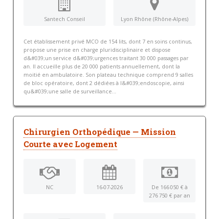
Santech Conseil
Lyon Rhône (Rhône-Alpes)
Cet établissement privé MCO de 154 lits, dont 7 en soins continus,
propose une prise en charge pluridisciplinaire et dispose
d&#039;un service d&#039;urgences traitant 30 000 passages par
an. Il accueille plus de 20 000 patients annuellement, dont la
moitié en ambulatoire. Son plateau technique comprend 9 salles
de bloc opératoire, dont 2 dédiées à l&#039;endoscopie, ainsi
qu&#039;une salle de surveillance...
Chirurgien Orthopédique — Mission
Courte avec Logement
NC
16-07-2026
De 166 050 € à
276 750 € par an