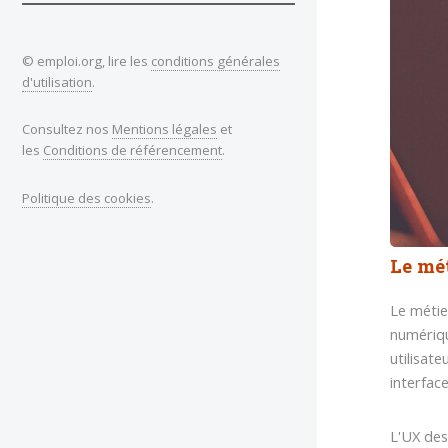
© emploi.org, lire les
conditions générales
d'utilisation
.
Consultez nos
Mentions légales
et
les
Conditions de référencement
.
Politique des cookies
.
Le mét
Le métie
numériqu
utilisat
interfac
L'UX desi