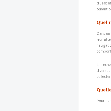
d'usabil
tenant c
Quel r
Dans un 
leur atte
navigati
comporte
La reche
diverses
collecte
Quell
Pour exc