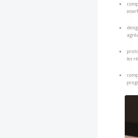
compr
inter
desig
agréa
proto
les r
compé
progr