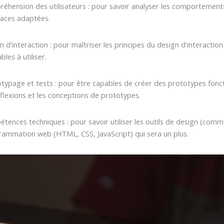
éhension des utilisateurs : pour savoir analyser les comportements 
faces adaptées.
n d'interaction : pour maîtriser les principes du design d'interactio
bles à utiliser.
typage et tests : pour être capables de créer des prototypes fonctio
éflexions et les conceptions de prototypes.
tences techniques : pour savoir utiliser les outils de design (co
ammation web (HTML, CSS, JavaScript) qui sera un plus.