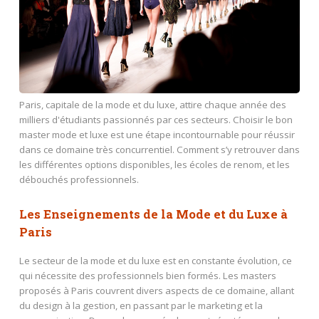
Paris, capitale de la mode et du luxe, attire chaque année des
milliers d'étudiants passionnés par ces secteurs. Choisir le bon
master mode et luxe est une étape incontournable pour réussir
dans ce domaine très concurrentiel. Comment s’y retrouver dans
les différentes options disponibles, les écoles de renom, et les
débouchés professionnels.
Les Enseignements de la Mode et du Luxe à
Paris
Le secteur de la mode et du luxe est en constante évolution, ce
qui nécessite des professionnels bien formés. Les masters
proposés à Paris couvrent divers aspects de ce domaine, allant
du design à la gestion, en passant par le marketing et la