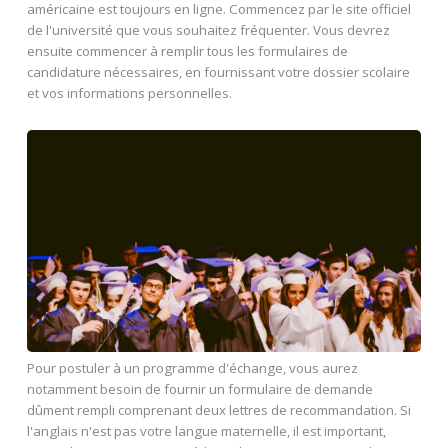
américaine est toujours en ligne. Commencez par le site officiel
de l'université que vous souhaitez fréquenter. Vous devrez
ensuite commencer à remplir tous les formulaires de
candidature nécessaires, en fournissant votre dossier scolaire
et vos informations personnelles.
Pour postuler à un programme d'échange, vous aurez
notamment besoin de fournir un formulaire de demande
dûment rempli comprenant deux lettres de recommandation. Si
l'anglais n'est pas votre langue maternelle, il est important,