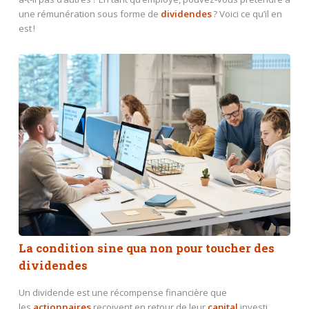
une rémunération sous forme de
dividendes
? Voici ce qu’il en
est !
La condition sine qua non pour toucher des
dividendes
Un dividende est une récompense financière que
les
actionnaires
reçoivent en retour de leur
capital
investi