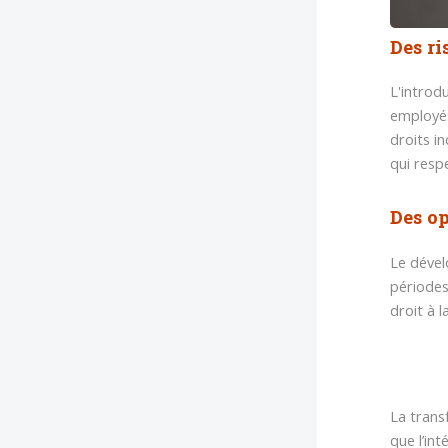
Des ri
L'introd
employés
droits i
qui respe
Des op
Le dével
périodes
droit à 
La trans
que l’in