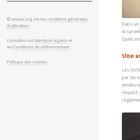
© emploi.org, lire les
conditions générales
Dans un 
d'utilisation
.
la surve
Quels en
Consultez nos
Mentions légales
et
les
Conditions de référencement
.
Une a
Politique des cookies
.
Les tech
par les e
améliora
respect 
réglemen