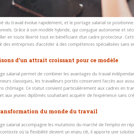
é du travail évolue rapidement, et le portage salarial se position
onnels. Grâce à son modèle hybride, qui conjugue autonomie et sécu
iller en toute liberté tout en bénéficiant d’un cadre protecteur. Cet
té des entreprises d’accéder à des compétences spécialisées sans 
isons d’un attrait croissant pour ce modèle
ge salarial permet de combiner les avantages du travail indépendant
neurs classiques, les travailleurs portés conservent l’accès aux ass
ons chômage. Ce statut convient particulièrement aux cadres en tran
é et aux jeunes diplômés souhaitant acquérir de l’expérience sans cr
ransformation du monde du travail
ge salarial accompagne les mutations du marché de l’emploi en répo
contexte où la flexibilité devient un enjeu clé, il apporte une solut