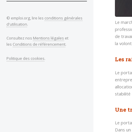
© emploi.org, lire les
conditions générales
Le march
d'utilisation
.
professi
de trava
Consultez nos
Mentions légales
et
la volon
les
Conditions de référencement
.
Politique des cookies
.
Les ra
Le porta
entrepre
allocati
stabilit
Une t
Le porta
Dans un 