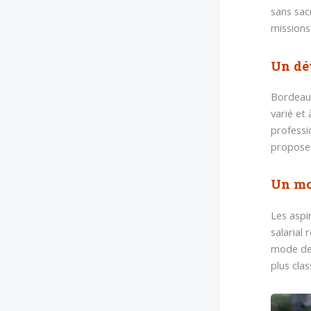
sans sacr
missions
Un dé
Bordeaux
varié et
professi
proposer
Un mo
Les aspi
salarial
mode de 
plus clas