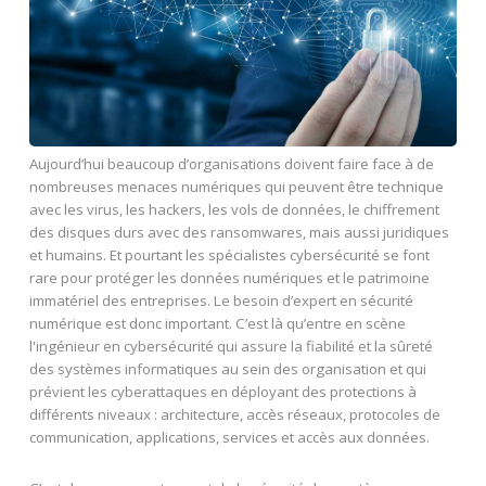
Aujourd’hui beaucoup d’organisations doivent faire face à de
nombreuses menaces numériques qui peuvent être technique
avec les virus, les hackers, les vols de données, le chiffrement
des disques durs avec des ransomwares, mais aussi juridiques
et humains. Et pourtant les spécialistes cybersécurité se font
rare pour protéger les données numériques et le patrimoine
immatériel des entreprises. Le besoin d’expert en sécurité
numérique est donc important. C’est là qu’entre en scène
l'ingénieur en cybersécurité qui assure la fiabilité et la sûreté
des systèmes informatiques au sein des organisation et qui
prévient les cyberattaques en déployant des protections à
différents niveaux : architecture, accès réseaux, protocoles de
communication, applications, services et accès aux données.