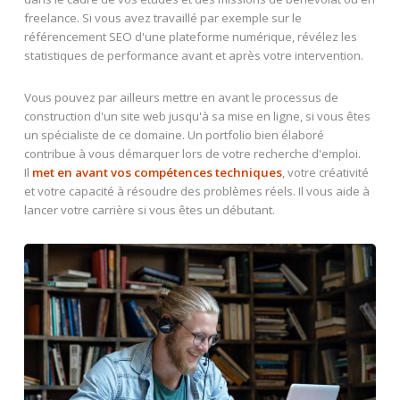
freelance. Si vous avez travaillé par exemple sur le
référencement SEO d'une plateforme numérique, révélez les
statistiques de performance avant et après votre intervention.
Vous pouvez par ailleurs mettre en avant le processus de
construction d'un site web jusqu'à sa mise en ligne, si vous êtes
un spécialiste de ce domaine. Un portfolio bien élaboré
contribue à vous démarquer lors de votre recherche d'emploi.
Il
met en avant vos compétences techniques
, votre créativité
et votre capacité à résoudre des problèmes réels. Il vous aide à
lancer votre carrière si vous êtes un débutant.