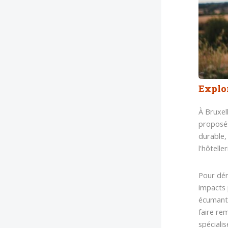
Explor
À Bruxel
proposés
durable, 
l'hôtelle
Pour dén
impacts 
écumant 
faire re
spécialis