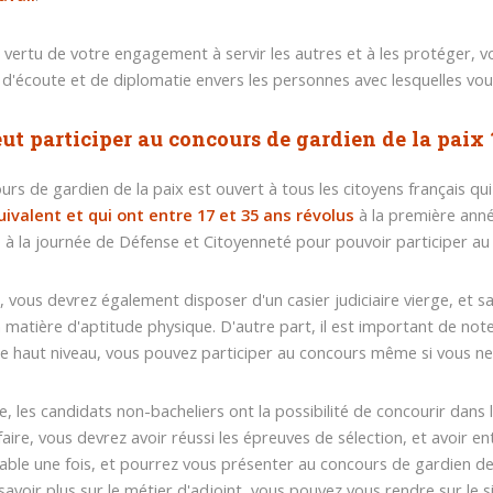
n vertu de votre engagement à servir les autres et à les protéger, v
 d'écoute et de diplomatie envers les personnes avec lesquelles vou
ut participer au concours de gardien de la paix 
urs de gardien de la paix est ouvert à tous les citoyens français qui
uivalent et qui ont entre 17 et 35 ans révolus
à la première anné
é à la journée de Défense et Citoyenneté pour pouvoir participer au
, vous devrez également disposer d'un casier judiciaire vierge, et s
n matière d'aptitude physique. D'autre part, il est important de not
de haut niveau, vous pouvez participer au concours même si vous ne
 les candidats non-bacheliers ont la possibilité de concourir dans 
faire, vous devrez avoir réussi les épreuves de sélection, et avoir e
able une fois, et pourrez vous présenter au concours de gardien de 
savoir plus sur le métier d'adjoint, vous pouvez vous rendre sur le s