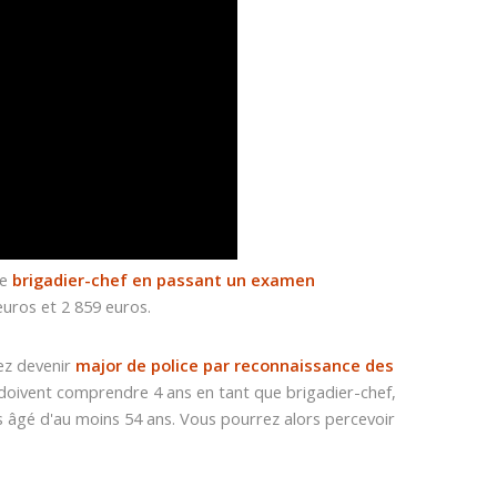
de
brigadier-chef en passant un examen
euros et 2 859 euros.
rez devenir
major de police par reconnaissance des
 doivent comprendre 4 ans en tant que brigadier-chef,
tes âgé d'au moins 54 ans. Vous pourrez alors percevoir