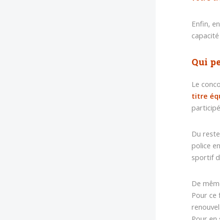
Enfin, e
capacité
Qui pe
Le conco
titre éq
particip
Du reste
police e
sportif 
De même,
Pour ce 
renouvel
Pour en 