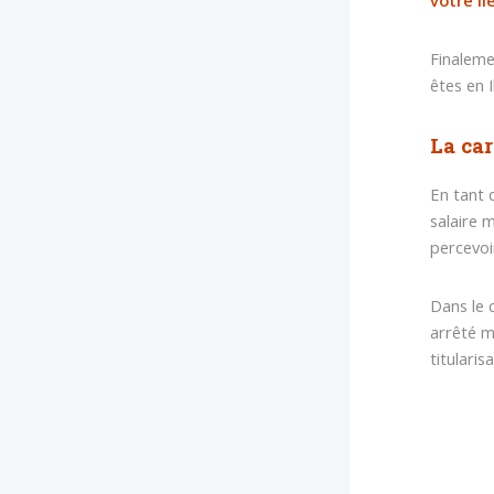
votre li
Finaleme
êtes en 
La car
En tant 
salaire 
percevoi
Dans le 
arrêté m
titulari