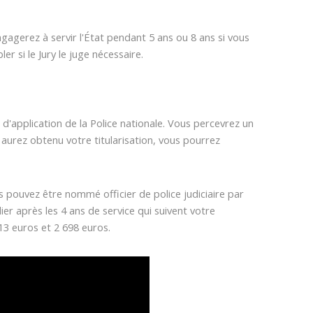
gagerez à servir l'État pendant 5 ans ou 8 ans si vous
 si le Jury le juge nécessaire.
'application de la Police nationale. Vous percevrez un
 aurez obtenu votre titularisation, vous pourrez
s pouvez être nommé officier de police judiciaire par
er après les 4 ans de service qui suivent votre
213 euros et 2 698 euros.