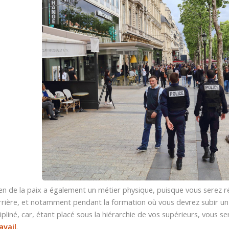
en de la paix a également un métier physique, puisque vous serez r
rrière, et notamment pendant la formation où vous devrez subir u
cipliné, car, étant placé sous la hiérarchie de vos supérieurs, vous 
avail
.