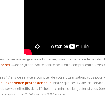
ans de service au grade de brigadier, vous pouvez accéder à celui 
ionnel
. Avec ce grade, votre salaire peut être compris entre 2 569 
près 17 ans de service à compter de votre titularisation, vous pour
de l'expérience professionnelle
. Notez que ces 17 ans de service
 de service effectifs dans l'échelon terminal de brigadier si vous ê
re compris entre 2 741 euros à 3 075 euros.