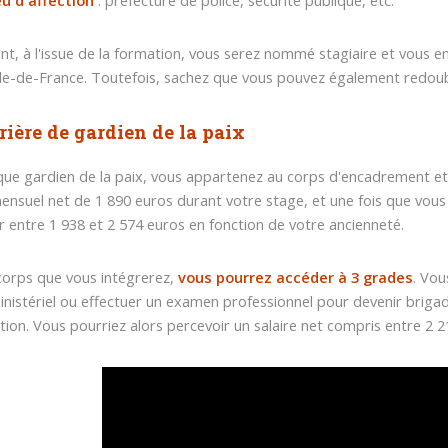
eu d'affection
: préfecture de police, sécurité publique, etc.
nt, à l'issue de la formation, vous serez nommé stagiaire et vous en
Ile-de-France. Toutefois, sachez que vous pouvez également redoubler
rière de gardien de la paix
que gardien de la paix, vous appartenez au corps d'encadrement et d
mensuel net de 1 890 euros durant votre stage, et une fois que vous
r entre 1 938 et 2 574 euros en fonction de votre ancienneté.
corps que vous intégrerez,
vous pourrez accéder à 3 grades
. Vou
inistériel ou effectuer un examen professionnel pour devenir brigadi
sation. Vous pourriez alors percevoir un salaire net compris entre 2 