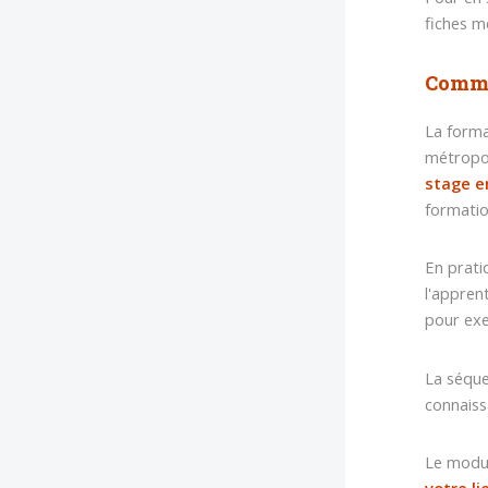
fiches m
Commen
La forma
métropol
stage en
formatio
En prati
l'appren
pour exe
La séque
connaiss
Le modul