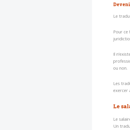
Deveni
Le tradu
Pour ce 
juridictio
Il n’exi
professi
ou non.
Les trad
exercer 
Le sal
Le salai
Un tradu