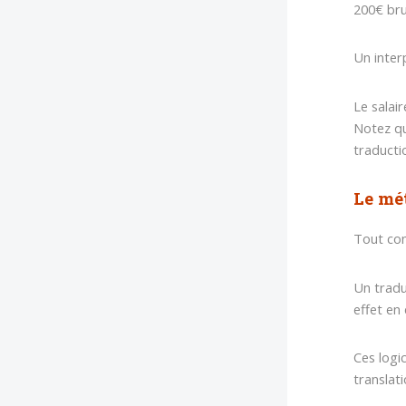
200€ bru
Un inter
Le salai
Notez qu
traducti
Le mét
Tout com
Un tradu
effet en 
Ces logi
translat