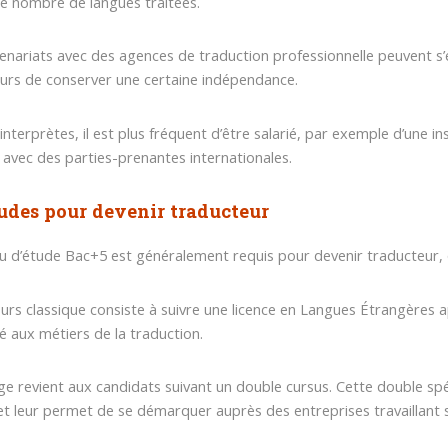
 le nombre de langues traitées.
enariats avec des agences de traduction professionnelle peuvent s
urs de conserver une certaine indépendance.
 interprètes, il est plus fréquent d’être salarié, par exemple d’une
 avec des parties-prenantes internationales.
udes pour devenir traducteur
u d’étude Bac+5 est généralement requis pour devenir traducteur, qu
urs classique consiste à suivre une licence en Langues Étrangères a
é aux métiers de la traduction.
ge revient aux candidats suivant un double cursus. Cette double spéc
t leur permet de se démarquer auprès des entreprises travaillant su