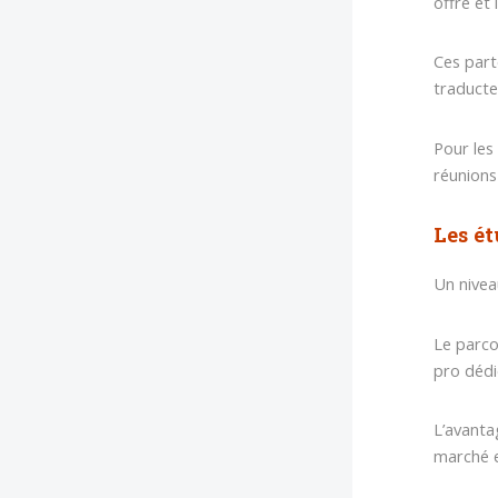
offre et
Ces part
traducte
Pour les
réunions
Les ét
Un nivea
Le parco
pro dédi
L’avanta
marché e