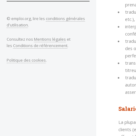
prena
tradu
© emploi.org, lire les
conditions générales
etc.)
d'utilisation
.
inter
confé
Consultez nos
Mentions légales
et
tradu
les
Conditions de référencement
.
des œ
perfe
Politique des cookies
.
trans
titre
tradu
autor
asser
Salari
La plupa
clients 