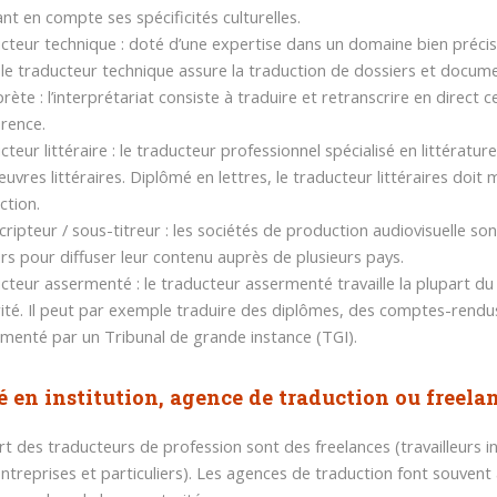
nt en compte ses spécificités culturelles.
cteur technique : doté d’une expertise dans un domaine bien précis 
, le traducteur technique assure la traduction de dossiers et docum
prète : l’interprétariat consiste à traduire et retranscrire en direct 
rence.
cteur littéraire : le traducteur professionnel spécialisé en littératu
uvres littéraires. Diplômé en lettres, le traducteur littéraires doit ma
ction.
cripteur / sous-titreur : les sociétés de production audiovisuelle 
urs pour diffuser leur contenu auprès de plusieurs pays.
cteur assermenté : le traducteur assermenté travaille la plupart du
ité. Il peut par exemple traduire des diplômes, des comptes-rendus ju
menté par un Tribunal de grande instance (TGI).
é en institution, agence de traduction ou freela
rt des traducteurs de profession sont des freelances (travailleurs
(entreprises et particuliers). Les agences de traduction font souvent