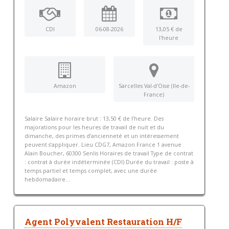
CDI
06-08-2026
13,05 € de
l'heure
Amazon
Sarcelles Val-d'Oise (Ile-de-
France)
Salaire Salaire horaire brut : 13,50 € de l’heure. Des
majorations pour les heures de travail de nuit et du
dimanche, des primes d’ancienneté et un intéressement
peuvent s’appliquer. Lieu CDG7, Amazon France 1 avenue
Alain Boucher, 60300 Senlis Horaires de travail Type de contrat
: contrat à durée indéterminée (CDI) Durée du travail : poste à
temps partiel et temps complet, avec une durée
hebdomadaire...
Agent Polyvalent Restauration H/F