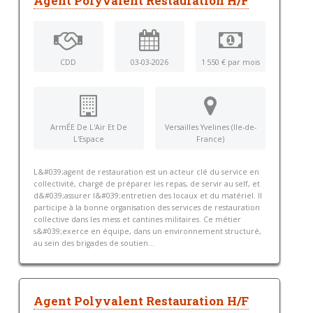
Agent Polyvalent Restauration H/F
CDD
03-03-2026
1 550 € par mois
ArmÉE De L'Air Et De
Versailles Yvelines (Ile-de-
L'Espace
France)
L&#039;agent de restauration est un acteur clé du service en
collectivité, chargé de préparer les repas, de servir au self, et
d&#039;assurer l&#039;entretien des locaux et du matériel. Il
participe à la bonne organisation des services de restauration
collective dans les mess et cantines militaires. Ce métier
s&#039;exerce en équipe, dans un environnement structuré,
au sein des brigades de soutien...
Agent Polyvalent Restauration H/F