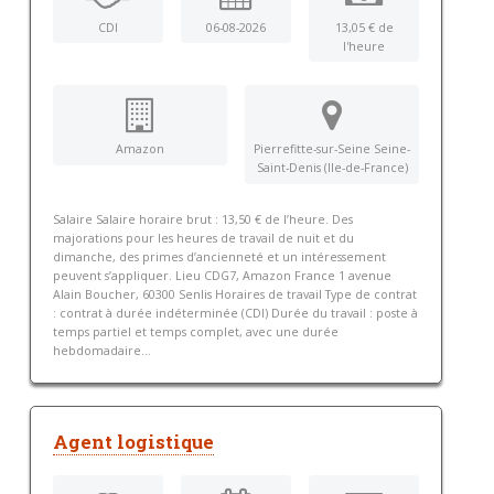
CDI
06-08-2026
13,05 € de
l'heure
Amazon
Pierrefitte-sur-Seine Seine-
Saint-Denis (Ile-de-France)
Salaire Salaire horaire brut : 13,50 € de l’heure. Des
majorations pour les heures de travail de nuit et du
dimanche, des primes d’ancienneté et un intéressement
peuvent s’appliquer. Lieu CDG7, Amazon France 1 avenue
Alain Boucher, 60300 Senlis Horaires de travail Type de contrat
: contrat à durée indéterminée (CDI) Durée du travail : poste à
temps partiel et temps complet, avec une durée
hebdomadaire...
Agent logistique