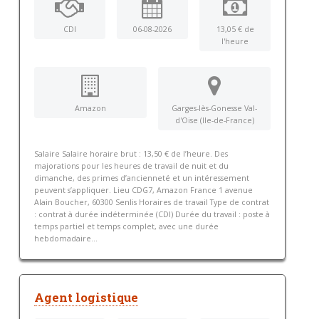
CDI
06-08-2026
13,05 € de
l'heure
Amazon
Garges-lès-Gonesse Val-
d'Oise (Ile-de-France)
Salaire Salaire horaire brut : 13,50 € de l’heure. Des
majorations pour les heures de travail de nuit et du
dimanche, des primes d’ancienneté et un intéressement
peuvent s’appliquer. Lieu CDG7, Amazon France 1 avenue
Alain Boucher, 60300 Senlis Horaires de travail Type de contrat
: contrat à durée indéterminée (CDI) Durée du travail : poste à
temps partiel et temps complet, avec une durée
hebdomadaire...
Agent logistique