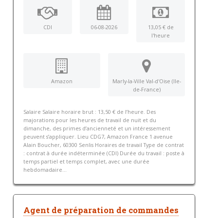
CDI
06-08-2026
13,05 € de
l'heure
Amazon
Marly-la-Ville Val-d'Oise (Ile-
de-France)
Salaire Salaire horaire brut : 13,50 € de l’heure. Des
majorations pour les heures de travail de nuit et du
dimanche, des primes d’ancienneté et un intéressement
peuvent s’appliquer. Lieu CDG7, Amazon France 1 avenue
Alain Boucher, 60300 Senlis Horaires de travail Type de contrat
: contrat à durée indéterminée (CDI) Durée du travail : poste à
temps partiel et temps complet, avec une durée
hebdomadaire...
Agent de préparation de commandes