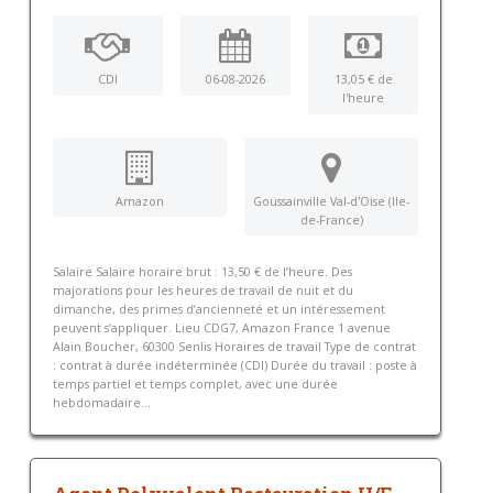
CDI
06-08-2026
13,05 € de
l'heure
Amazon
Goussainville Val-d'Oise (Ile-
de-France)
Salaire Salaire horaire brut : 13,50 € de l’heure. Des
majorations pour les heures de travail de nuit et du
dimanche, des primes d’ancienneté et un intéressement
peuvent s’appliquer. Lieu CDG7, Amazon France 1 avenue
Alain Boucher, 60300 Senlis Horaires de travail Type de contrat
: contrat à durée indéterminée (CDI) Durée du travail : poste à
temps partiel et temps complet, avec une durée
hebdomadaire...