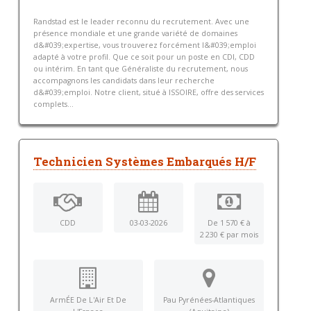
Randstad est le leader reconnu du recrutement. Avec une
présence mondiale et une grande variété de domaines
d&#039;expertise, vous trouverez forcément l&#039;emploi
adapté à votre profil. Que ce soit pour un poste en CDI, CDD
ou intérim. En tant que Généraliste du recrutement, nous
accompagnons les candidats dans leur recherche
d&#039;emploi. Notre client, situé à ISSOIRE, offre des services
complets...
Technicien Systèmes Embarqués H/F
CDD
03-03-2026
De 1 570 € à
2 230 € par mois
ArmÉE De L'Air Et De
Pau Pyrénées-Atlantiques