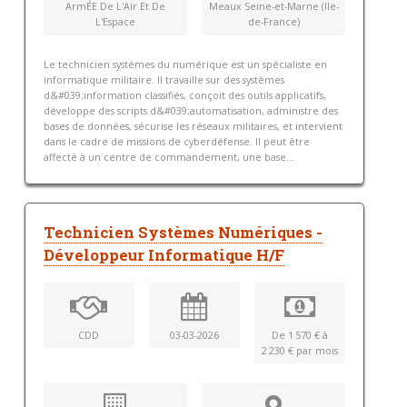
ArmÉE De L'Air Et De
Meaux Seine-et-Marne (Ile-
L'Espace
de-France)
Le technicien systèmes du numérique est un spécialiste en
informatique militaire. Il travaille sur des systèmes
d&#039;information classifiés, conçoit des outils applicatifs,
développe des scripts d&#039;automatisation, administre des
bases de données, sécurise les réseaux militaires, et intervient
dans le cadre de missions de cyberdéfense. Il peut être
affecté à un centre de commandement, une base...
Technicien Systèmes Numériques -
Développeur Informatique H/F
CDD
03-03-2026
De 1 570 € à
2 230 € par mois