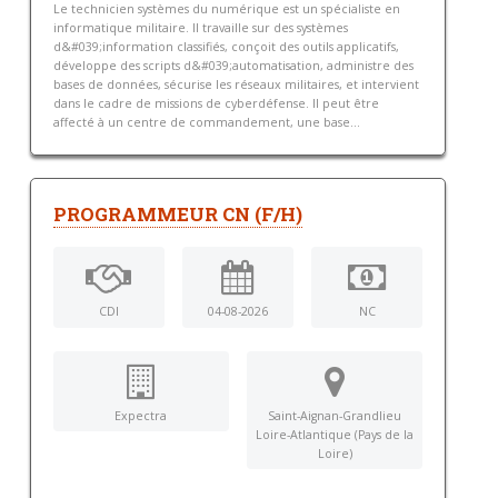
Le technicien systèmes du numérique est un spécialiste en
informatique militaire. Il travaille sur des systèmes
d&#039;information classifiés, conçoit des outils applicatifs,
développe des scripts d&#039;automatisation, administre des
bases de données, sécurise les réseaux militaires, et intervient
dans le cadre de missions de cyberdéfense. Il peut être
affecté à un centre de commandement, une base...
PROGRAMMEUR CN (F/H)
CDI
04-08-2026
NC
Expectra
Saint-Aignan-Grandlieu
Loire-Atlantique (Pays de la
Loire)