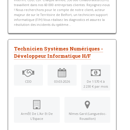
intérim, CDD, CDI. Chaque année, 330 000 collaborateurs (f/h)
travaillent dans nos 60 000 entreprises clientes. Rejoignez-nous
! Nous recherchons pour le compte de notre client, acteur
majeur de sur le Territoire de Belfort, un technicien support
informatique (F/H) Vous réalisez les diagnostics et assurez la
résolution des incidents du système...
Technicien Systèmes Numériques -
Développeur Informatique H/F
CDD
03-03-2026
De 1 570 € à
2 230 € par mois
ArmÉE De L'Air Et De
Nîmes Gard (Languedoc-
L'Espace
Roussillon)