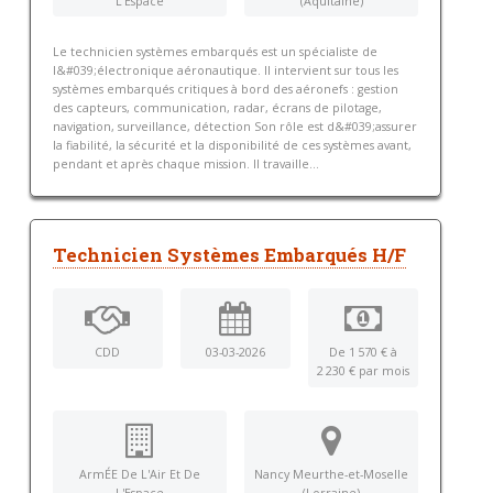
L'Espace
(Aquitaine)
Le technicien systèmes embarqués est un spécialiste de
l&#039;électronique aéronautique. Il intervient sur tous les
systèmes embarqués critiques à bord des aéronefs : gestion
des capteurs, communication, radar, écrans de pilotage,
navigation, surveillance, détection Son rôle est d&#039;assurer
la fiabilité, la sécurité et la disponibilité de ces systèmes avant,
pendant et après chaque mission. Il travaille...
Technicien Systèmes Embarqués H/F
CDD
03-03-2026
De 1 570 € à
2 230 € par mois
ArmÉE De L'Air Et De
Nancy Meurthe-et-Moselle
L'Espace
(Lorraine)