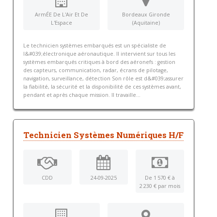
ArmÉE De L'Air Et De
Bordeaux Gironde
L'Espace
(Aquitaine)
Le technicien systèmes embarqués est un spécialiste de
l&#039;électronique aéronautique. Il intervient sur tous les
systèmes embarqués critiques à bord des aéronefs : gestion
des capteurs, communication, radar, écrans de pilotage,
navigation, surveillance, détection Son rôle est d&#039;assurer
la fiabilité, la sécurité et la disponibilité de ces systèmes avant,
pendant et après chaque mission. Il travaille...
Technicien Systèmes Numériques H/F
CDD
24-09-2025
De 1 570 € à
2 230 € par mois