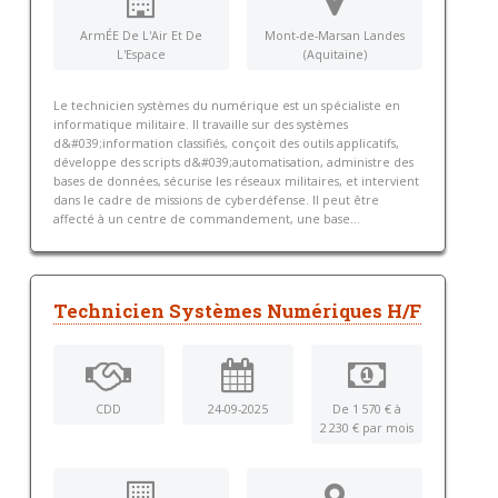
ArmÉE De L'Air Et De
Mont-de-Marsan Landes
L'Espace
(Aquitaine)
Le technicien systèmes du numérique est un spécialiste en
informatique militaire. Il travaille sur des systèmes
d&#039;information classifiés, conçoit des outils applicatifs,
développe des scripts d&#039;automatisation, administre des
bases de données, sécurise les réseaux militaires, et intervient
dans le cadre de missions de cyberdéfense. Il peut être
affecté à un centre de commandement, une base...
Technicien Systèmes Numériques H/F
CDD
24-09-2025
De 1 570 € à
2 230 € par mois