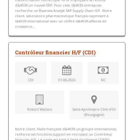
transformation numérique forte impliquant la refonte
d&#039;un nouvel ERP. Pour cela, l&#039;entreprise
recherche un Business Analyst SAP Supply Chain H/F. Notre
client, laboratoire pharmaceutique français rayonnant à
l&#039;international avec un chiffre d&#039;affaires en
croissance,...
Contrôleur financier H/F (CDI)
CDI
01-08-2026
NC
Robert Walters
Saint-Apollinaire Côte-d'Or
(Bourgogne)
Notre client, filiale française d&#039;un groupe international,
renforce ses fonctions support en recrutant un Contrôleur
financier H/F. Le poste est basé à Saint-Apollinaire (21850).