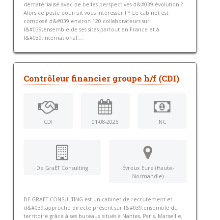
dématérialisé avec de belles perspectives d&#039;évolution ?
Alors ce poste pourrait vous intéresser ! * Le cabinet est
composé d&#039;environ 120 collaborateurs sur
l&#039;ensemble de ses sites partout en France et à
l&#039;international....
Contrôleur financier groupe h/f (CDI)
CDI
01-08-2026
NC
De GraËT Consulting
Évreux Eure (Haute-
Normandie)
DE GRAËT CONSULTING est un cabinet de recrutement et
d&#039;approche directe présent sur l&#039;ensemble du
territoire grâce à ses bureaux situés à Nantes, Paris, Marseille,