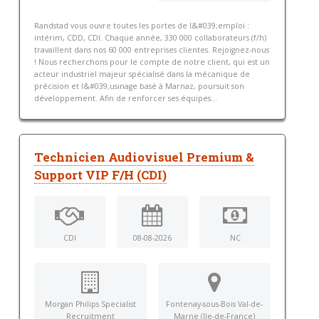
Randstad vous ouvre toutes les portes de l&#039;emploi :
intérim, CDD, CDI. Chaque année, 330 000 collaborateurs (f/h)
travaillent dans nos 60 000 entreprises clientes. Rejoignez-nous
! Nous recherchons pour le compte de notre client, qui est un
acteur industriel majeur spécialisé dans la mécanique de
précision et l&#039;usinage basé à Marnaz, poursuit son
développement. Afin de renforcer ses équipes...
Technicien Audiovisuel Premium &
Support VIP F/H (CDI)
CDI
08-08-2026
NC
Morgan Philips Specialist
Fontenay-sous-Bois Val-de-
Recruitment
Marne (Ile-de-France)