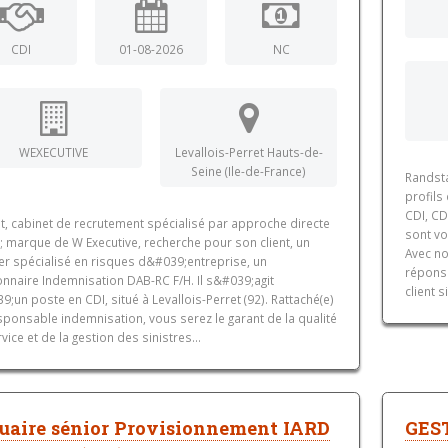
CDI
01-08-2026
NC
WEXECUTIVE
Levallois-Perret Hauts-de-
Seine (Ile-de-France)
Randsta
profils
CDI, CD
t, cabinet de recrutement spécialisé par approche directe
sont vo
 marque de W Executive, recherche pour son client, un
Avec no
er spécialisé en risques d&#039;entreprise, un
réponse
onnaire Indemnisation DAB-RC F/H. Il s&#039;agit
client s
;un poste en CDI, situé à Levallois-Perret (92). Rattaché(e)
ponsable indemnisation, vous serez le garant de la qualité
vice et de la gestion des sinistres...
uaire sénior Provisionnement IARD
GES