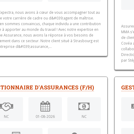
Expectra, nous avons à cœur de vous accompagner tout au
de votre carrière de cadre ou d&#039;agent de maîtrise.
en sommes convaincus, chaque individu a une contribution
Assureu
 à apporter au monde du travail ! Avec notre expertise en
MMA s’e
e Assurance, nous avons la réponse à vos besoins de
de clie
ement dans ce secteur. Notre client situé à Strasbourg est
Covéa 
ntreprise d&#039;assurance,...
collabo
Directi
par Sté
TIONNAIRE D'ASSURANCES (F/H)
GES
NC
01-08-2026
NC