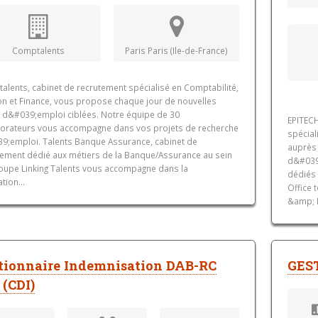
Comptalents
Paris Paris (Ile-de-France)
alents, cabinet de recrutement spécialisé en Comptabilité,
on et Finance, vous propose chaque jour de nouvelles
s d&#039;emploi ciblées. Notre équipe de 30
EPITECH
borateurs vous accompagne dans vos projets de recherche
spécial
9;emploi. Talents Banque Assurance, cabinet de
auprès 
tement dédié aux métiers de la Banque/Assurance au sein
d&#039;
oupe Linking Talents vous accompagne dans la
dédiés 
ation...
Office 
&amp; I
tionnaire Indemnisation DAB-RC
GES
 (CDI)