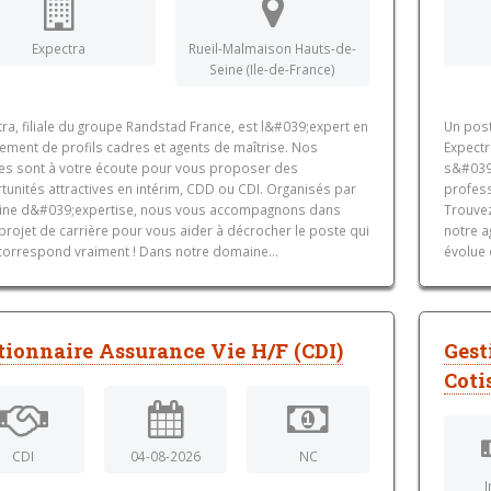
Expectra
Rueil-Malmaison Hauts-de-
Seine (Ile-de-France)
ra, filiale du groupe Randstad France, est l&#039;expert en
Un pos
ement de profils cadres et agents de maîtrise. Nos
Expectr
es sont à votre écoute pour vous proposer des
s&#039;
unités attractives en intérim, CDD ou CDI. Organisés par
profess
ne d&#039;expertise, nous vous accompagnons dans
Trouvez
projet de carrière pour vous aider à décrocher le poste qui
notre a
correspond vraiment ! Dans notre domaine...
évolue 
tionnaire Assurance Vie H/F (CDI)
Gest
Coti
CDI
04-08-2026
NC
I