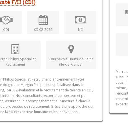
anté F/H (CDI)
CDI
03-08-2026
NC
gan Philips Specialist
Courbevoie Hauts-de-Seine
Recruitment
(Ile-de-France)
Marre d
aussi !
 Philips Specialist Recruitment (anciennement Fyte)
vous, n
é du groupe Morgan Philips, est spécialisée dans le
même, a
ng, l&#039;évaluation et le recrutement de talents en CDI,
rencont
 intérim. Nos consultants, experts par secteur et par
ensembl
ion, assurent un accompagnement sur-mesure à chaque
experti
 du processus de recrutement. Grâce à une approche qui
ne l&#039;expertise humaine et les innovations...