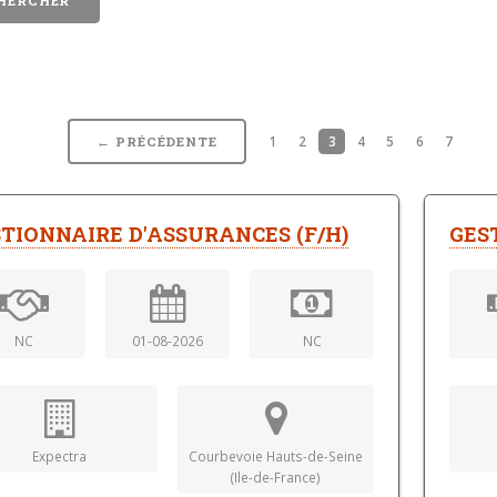
1
2
3
4
5
6
7
← PRÉCÉDENTE
TIONNAIRE D'ASSURANCES (F/H)
GES
NC
01-08-2026
NC
Expectra
Courbevoie Hauts-de-Seine
(Ile-de-France)