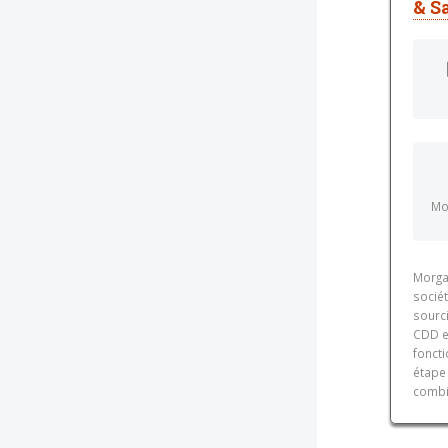
& S
Mor
Morgan
sociét
sourci
CDD et
fonct
étape
combi