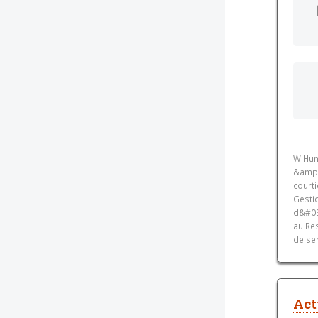
W Hun
&amp;
courti
Gesti
d&#039
au Res
de ser
Act