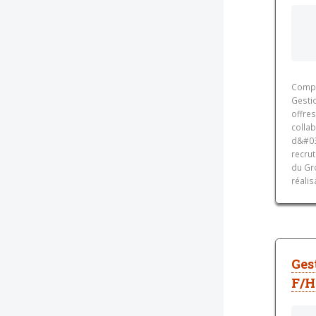
Compt
Gesti
offre
colla
d&#03
recru
du Gr
réalis
Ges
F/H