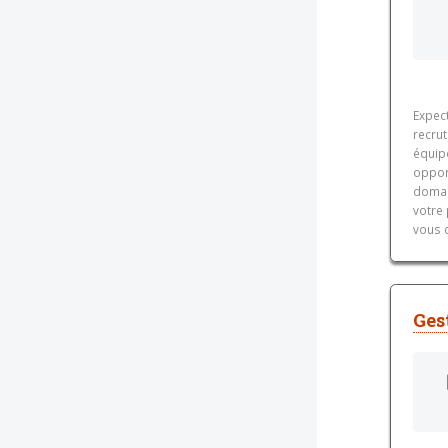
Expect
recrut
équip
opport
domai
votre 
vous 
Ges