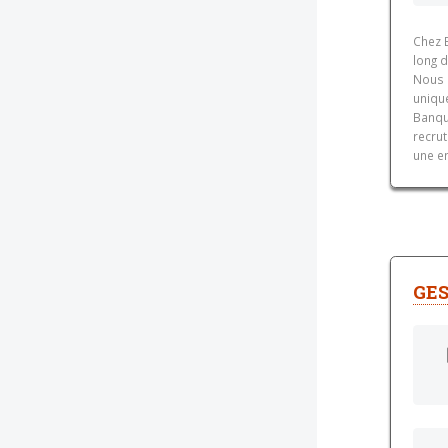
Chez 
long 
Nous 
unique
Banqu
recrut
une e
GES