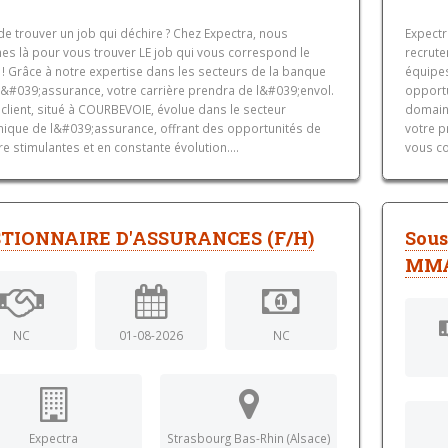
de trouver un job qui déchire ? Chez Expectra, nous
Expectr
s là pour vous trouver LE job qui vous correspond le
recrute
 ! Grâce à notre expertise dans les secteurs de la banque
équipe
 l&#039;assurance, votre carrière prendra de l&#039;envol.
opportu
client, situé à COURBEVOIE, évolue dans le secteur
domain
ique de l&#039;assurance, offrant des opportunités de
votre p
re stimulantes et en constante évolution....
vous co
TIONNAIRE D'ASSURANCES (F/H)
Sous
MMA
NC
01-08-2026
NC
Expectra
Strasbourg Bas-Rhin (Alsace)