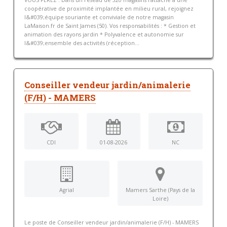
VOUS FEREZ : Dans un réseau de 320 magasins rattaché à une
coopérative de proximité implantée en milieu rural, rejoignez
l&#039;équipe souriante et conviviale de notre magasin
LaMaison.fr de Saint James (50). Vos responsabilités : * Gestion et
animation des rayons jardin * Polyvalence et autonomie sur
l&#039;ensemble des activités (réception...
Conseiller vendeur jardin/animalerie
(F/H) - MAMERS
CDI
01-08-2026
NC
Agrial
Mamers Sarthe (Pays de la
Loire)
Le poste de Conseiller vendeur jardin/animalerie (F/H) - MAMERS