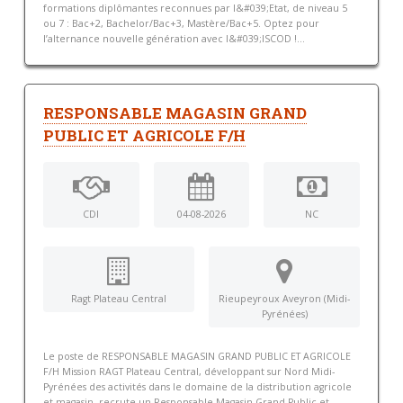
formations diplômantes reconnues par l&#039;Etat, de niveau 5
ou 7 : Bac+2, Bachelor/Bac+3, Mastère/Bac+5. Optez pour
l’alternance nouvelle génération avec l&#039;ISCOD !...
RESPONSABLE MAGASIN GRAND
PUBLIC ET AGRICOLE F/H
CDI
04-08-2026
NC
Ragt Plateau Central
Rieupeyroux Aveyron (Midi-
Pyrénées)
Le poste de RESPONSABLE MAGASIN GRAND PUBLIC ET AGRICOLE
F/H Mission RAGT Plateau Central, développant sur Nord Midi-
Pyrénées des activités dans le domaine de la distribution agricole
et magasin, recrute un Responsable Magasin Grand Public et