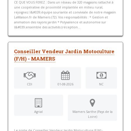
CE QUE VOUS FEREZ : Dans un réseau de 320 magasins rattaché à
une coopérative de proximité implantée en milieu rural,
rejoignez l&#039;équipe souriante et conviviale de notre magasin
LaMaison.fr de Mamers (72). Vos responsabilités : * Gestion et
animation des rayons jardin * Polyvalence et autonomie sur
l&#039;ensemble des activités (réception...
Conseiller Vendeur Jardin Motoculture
(F/H) - MAMERS
CDI
01-08-2026
NC
Agrial
Mamers Sarthe (Pays de la
Loire)
Le poste de Conseiller Vendeur Jardin Motoculture (F/H) -