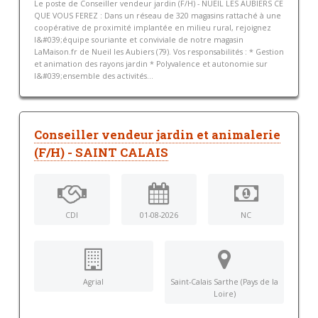
Le poste de Conseiller vendeur jardin (F/H) - NUEIL LES AUBIERS CE
QUE VOUS FEREZ : Dans un réseau de 320 magasins rattaché à une
coopérative de proximité implantée en milieu rural, rejoignez
l&#039;équipe souriante et conviviale de notre magasin
LaMaison.fr de Nueil les Aubiers (79). Vos responsabilités : * Gestion
et animation des rayons jardin * Polyvalence et autonomie sur
l&#039;ensemble des activités...
Conseiller vendeur jardin et animalerie
(F/H) - SAINT CALAIS
CDI
01-08-2026
NC
Agrial
Saint-Calais Sarthe (Pays de la
Loire)