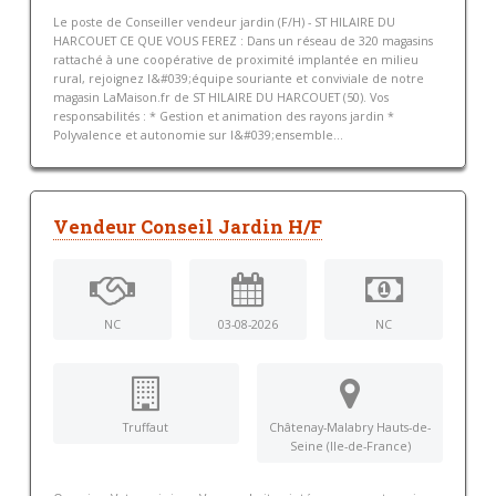
Le poste de Conseiller vendeur jardin (F/H) - ST HILAIRE DU
HARCOUET CE QUE VOUS FEREZ : Dans un réseau de 320 magasins
rattaché à une coopérative de proximité implantée en milieu
rural, rejoignez l&#039;équipe souriante et conviviale de notre
magasin LaMaison.fr de ST HILAIRE DU HARCOUET (50). Vos
responsabilités : * Gestion et animation des rayons jardin *
Polyvalence et autonomie sur l&#039;ensemble...
Vendeur Conseil Jardin H/F
NC
03-08-2026
NC
Truffaut
Châtenay-Malabry Hauts-de-
Seine (Ile-de-France)