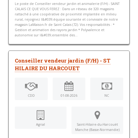
Le poste de Conseiller vendeur jardin et animalerie (F/H) - SAINT
CALAIS CE QUE VOUS FEREZ : Dans un réseau de 320 magasins
rattaché à une coopérative de proximité implantée en milieu
rural, rejoignez l&#039;équipe souriante et conviviale de notre
magasin LaMaison.fr de Saint Calais (72). Vos responsabilités : *
Gestion et animation des rayons jardin * Polyvalence et
autonomie sur l&#039;ensemble des...
Conseiller vendeur jardin (F/H) - ST
HILAIRE DU HARCOUET
CDD
01-08-2026
NC
Agrial
Saint-Hilaire-du-Harcouët
Manche (Basse-Normandie)