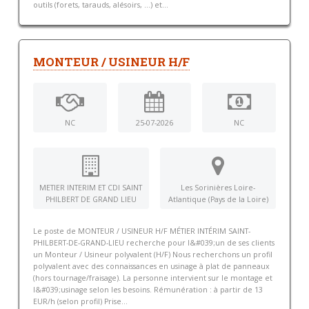
outils (forets, tarauds, alésoirs, ...) et...
MONTEUR / USINEUR H/F
NC
25-07-2026
NC
METIER INTERIM ET CDI SAINT
Les Sorinières Loire-
PHILBERT DE GRAND LIEU
Atlantique (Pays de la Loire)
Le poste de MONTEUR / USINEUR H/F MÉTIER INTÉRIM SAINT-
PHILBERT-DE-GRAND-LIEU recherche pour l&#039;un de ses clients
un Monteur / Usineur polyvalent (H/F) Nous recherchons un profil
polyvalent avec des connaissances en usinage à plat de panneaux
(hors tournage/fraisage). La personne intervient sur le montage et
l&#039;usinage selon les besoins. Rémunération : à partir de 13
EUR/h (selon profil) Prise...