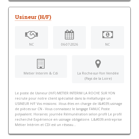
Usineur (H/F)
NC
06-07-2026
NC
Metier Interim & Cdi
La Roche-sur-Yon Vendée
(Pays de la Loire)
Le poste de Usineur (H/F) METIER INTERIM LA ROCHE SUR YON
recrute pour notre client spécialisé dans la métallurgie un
USINEUR H/F Vos missions: -Vous êtes en charge de l&#039;usinage
de pièces sur CN - Vous connaissez le langage FANUC Poste
polyvalent. Horaires: journée Rémunération selon profil Le profil
recherché Expérience en usinage obligatoire. L&#039;entreprise
Métier Intérim et CDI est un réseau...