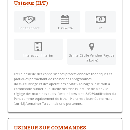
Usineur (H/F)
Indépendant
30-06-2026
NC
Interaction Interim
Sainte-Cécile Vendée (Pays de
la Loire)
Il/elle possède des connaissances professionnelles théoriques et
pratiques permettant de réaliser des programmes
d&#039;usinage et des opérations d&#039;usinage sur le tour à
commande numérique. Il/elle maitrise la lecture de plan / le
réglage des machines-outils. Poste nécessitant l&#039;utilisation du
Pont comme équipement de travail Horaires : Journée normale
(sur 4.5j/semaine). Tu connais une personne...
USINEUR SUR COMMANDES