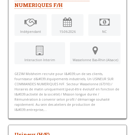
NUMERIQUES F/H
Indépendant
15-06-2026
NC
Interaction Interim
Wasselonne Bas-Rhin (Alsace)
GEZIM Molsheim recrute pour l&#039;un de ses clients,
fournisseur d&#039;équipements industriels, Un USINEUR SUR
COMMANDES NUMERIQUES H/F. Secteur Wasselonne (67310) /
Horaires de matin uniquement (peut-être évolutif en fonction de
l&#039;activité de la société) / Mission longue durée /
Rémunération à convenir selon profil / démarrage souhaité
rapidement. Au sein des ateliers de production de
l&#039;entreprise,...
Usineur (H/F)