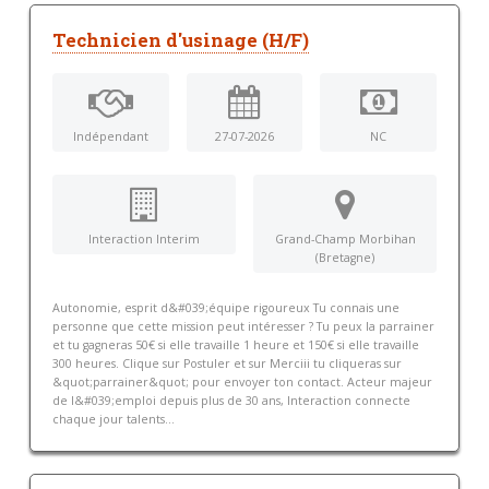
Technicien d'usinage (H/F)
Indépendant
27-07-2026
NC
Interaction Interim
Grand-Champ Morbihan
(Bretagne)
Autonomie, esprit d&#039;équipe rigoureux Tu connais une
personne que cette mission peut intéresser ? Tu peux la parrainer
et tu gagneras 50€ si elle travaille 1 heure et 150€ si elle travaille
300 heures. Clique sur Postuler et sur Merciii tu cliqueras sur
&quot;parrainer&quot; pour envoyer ton contact. Acteur majeur
de l&#039;emploi depuis plus de 30 ans, Interaction connecte
chaque jour talents...