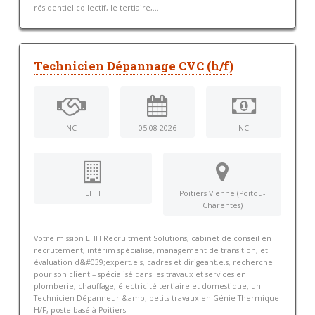
résidentiel collectif, le tertiaire,...
Technicien Dépannage CVC (h/f)
NC
05-08-2026
NC
LHH
Poitiers Vienne (Poitou-
Charentes)
Votre mission LHH Recruitment Solutions, cabinet de conseil en
recrutement, intérim spécialisé, management de transition, et
évaluation d&#039;expert.e.s, cadres et dirigeant.e.s, recherche
pour son client – spécialisé dans les travaux et services en
plomberie, chauffage, électricité tertiaire et domestique, un
Technicien Dépanneur &amp; petits travaux en Génie Thermique
H/F, poste basé à Poitiers...