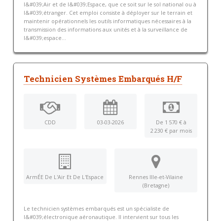
l&#039;Air et de l&#039;Espace, que ce soit sur le sol national ou à
l&#039;étranger. Cet emploi consiste à déployer sur le terrain et
maintenir opérationnels les outils informatiques nécessaires à la
transmission des informations aux unités et à la surveillance de
l&#039;espace...
Technicien Systèmes Embarqués H/F
CDD
03-03-2026
De 1 570 € à
2 230 € par mois
ArmÉE De L'Air Et De L'Espace
Rennes Ille-et-Vilaine
(Bretagne)
Le technicien systèmes embarqués est un spécialiste de
l&#039;électronique aéronautique. Il intervient sur tous les