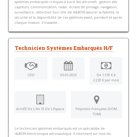
systèmes embarqués critiques à bord des aéronefs : gestion des
capteurs, communication, radar, écrans de pilotage, navigation,
surveillance, détection Son rôle est d&#039;assurer la fiabilité, la
sécurité et la disponibilité de ces systèmes avant, pendant et après
chaque mission. Il travaille...
Technicien Systèmes Embarqués H/F
CDD
03-03-2026
De 1 570 € à
2 230 € par mois
ArmÉE De L'Air Et De L'Espace
Polynésie Française (DOM-
TOM)
Le technicien systèmes embarqués est un spécialiste de
l&#039;électronique aéronautique. Il intervient sur tous les