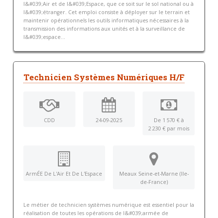
l&#039;Air et de l&#039;Espace, que ce soit sur le sol national ou à
l&#039;étranger. Cet emploi consiste à déployer sur le terrain et
maintenir opérationnels les outils informatiques nécessaires à la
transmission des informations aux unités et à la surveillance de
l&#039;espace...
Technicien Systèmes Numériques H/F
CDD
24-09-2025
De 1 570 € à
2 230 € par mois
ArmÉE De L'Air Et De L'Espace
Meaux Seine-et-Marne (Ile-
de-France)
Le métier de technicien systèmes numérique est essentiel pour la
réalisation de toutes les opérations de l&#039;armée de