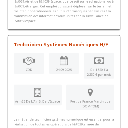
l&#039;Air et de l&#039;Espace, que ce soit sur le sol national ou à
l&#039;étranger. Cet emploi consiste à déployer sur le terrain et
maintenir opérationnels les outils informatiques nécessaires à la
transmission des informations aux unités et à la surveillance de
l&#039;espace...
Technicien Systèmes Numériques H/F
CDD
24-09-2025
De 1 570 € à
2 230 € par mois
ArmÉE De L'Air Et De L'Espace
Fort-de-France Martinique
(DOM-TOM)
Le métier de technicien systèmes numérique est essentiel pour la
réalisation de toutes les opérations de l&#039;armée de