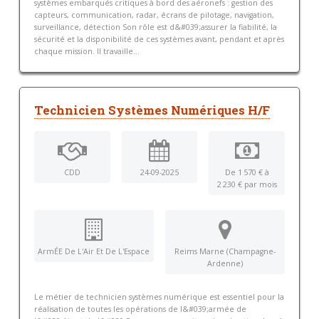
systèmes embarqués critiques à bord des aéronefs : gestion des
capteurs, communication, radar, écrans de pilotage, navigation,
surveillance, détection Son rôle est d&#039;assurer la fiabilité, la
sécurité et la disponibilité de ces systèmes avant, pendant et après
chaque mission. Il travaille...
Technicien Systèmes Numériques H/F
CDD
24-09-2025
De 1 570 € à
2 230 € par mois
ArmÉE De L'Air Et De L'Espace
Reims Marne (Champagne-
Ardenne)
Le métier de technicien systèmes numérique est essentiel pour la
réalisation de toutes les opérations de l&#039;armée de