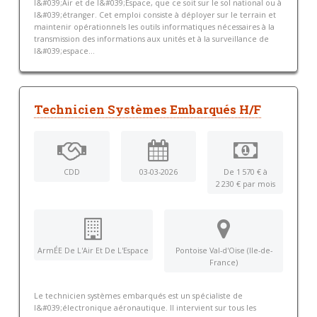
l&#039;Air et de l&#039;Espace, que ce soit sur le sol national ou à
l&#039;étranger. Cet emploi consiste à déployer sur le terrain et
maintenir opérationnels les outils informatiques nécessaires à la
transmission des informations aux unités et à la surveillance de
l&#039;espace...
Technicien Systèmes Embarqués H/F
CDD
03-03-2026
De 1 570 € à
2 230 € par mois
ArmÉE De L'Air Et De L'Espace
Pontoise Val-d'Oise (Ile-de-
France)
Le technicien systèmes embarqués est un spécialiste de
l&#039;électronique aéronautique. Il intervient sur tous les