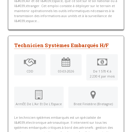
l&#039;Air et de l&#039;Espace, que ce soit sur le sol national ou à
l&#039;étranger. Cet emploi consiste à déployer sur le terrain et
maintenir opérationnels les outils informatiques nécessaires à la
transmission des informations aux unités et à la surveillance de
l&#039;espace...
Technicien Systèmes Embarqués H/F
CDD
03-03-2026
De 1 570 € à
2 230 € par mois
ArmÉE De L'Air Et De L'Espace
Brest Finistère (Bretagne)
Le technicien systèmes embarqués est un spécialiste de
l&#039;électronique aéronautique. Il intervient sur tous les
systèmes embarqués critiques à bord des aéronefs : gestion des