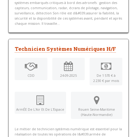
systèmes embarqués critiques à bord des aéronefs : gestion des
capteurs, communication, radar, écrans de pilotage, navigation,
surveillance, détection Son rôle est d&#039;assurer la fiabilité, la
sécurité et la disponibilité de ces systèmes avant, pendant et après
chaque mission. Il travaille...
Technicien Systèmes Numériques H/F
CDD
24-09-2025
De 1 570 € à
2 230 € par mois
ArmÉE De L'Air Et De L'Espace
Rouen Seine-Maritime
(Haute-Normandie)
Le métier de technicien systèmes numérique est essentiel pour la
réalisation de toutes les opérations de l&#039;armée de