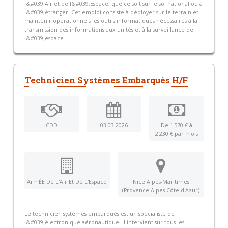
l&#039;Air et de l&#039;Espace, que ce soit sur le sol national ou à
l&#039;étranger. Cet emploi consiste à déployer sur le terrain et
maintenir opérationnels les outils informatiques nécessaires à la
transmission des informations aux unités et à la surveillance de
l&#039;espace...
Technicien Systèmes Embarqués H/F
CDD
03-03-2026
De 1 570 € à
2 230 € par mois
ArmÉE De L'Air Et De L'Espace
Nice Alpes-Maritimes
(Provence-Alpes-Côte d'Azur)
Le technicien systèmes embarqués est un spécialiste de
l&#039;électronique aéronautique. Il intervient sur tous les