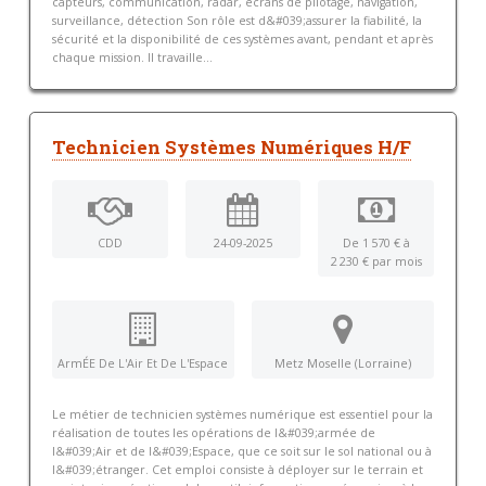
capteurs, communication, radar, écrans de pilotage, navigation,
surveillance, détection Son rôle est d&#039;assurer la fiabilité, la
sécurité et la disponibilité de ces systèmes avant, pendant et après
chaque mission. Il travaille...
Technicien Systèmes Numériques H/F
CDD
24-09-2025
De 1 570 € à
2 230 € par mois
ArmÉE De L'Air Et De L'Espace
Metz Moselle (Lorraine)
Le métier de technicien systèmes numérique est essentiel pour la
réalisation de toutes les opérations de l&#039;armée de
l&#039;Air et de l&#039;Espace, que ce soit sur le sol national ou à
l&#039;étranger. Cet emploi consiste à déployer sur le terrain et