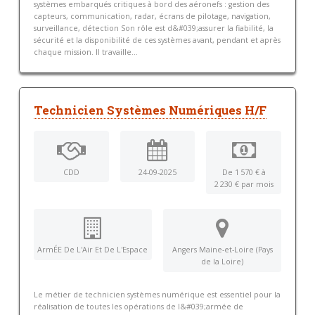
systèmes embarqués critiques à bord des aéronefs : gestion des
capteurs, communication, radar, écrans de pilotage, navigation,
surveillance, détection Son rôle est d&#039;assurer la fiabilité, la
sécurité et la disponibilité de ces systèmes avant, pendant et après
chaque mission. Il travaille...
Technicien Systèmes Numériques H/F
CDD
24-09-2025
De 1 570 € à
2 230 € par mois
ArmÉE De L'Air Et De L'Espace
Angers Maine-et-Loire (Pays
de la Loire)
Le métier de technicien systèmes numérique est essentiel pour la
réalisation de toutes les opérations de l&#039;armée de