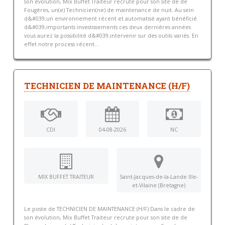
son évolution, Mix Buffet Traiteur recrute pour son site de de
Fougères, un(e) Technicien(ne) de maintenance de nuit. Au sein
d&#039;un environnement récent et automatisé ayant bénéficié
d&#039;importants investissements ces deux dernières années
vous aurez la possibilité d&#039;intervenir sur des outils variés. En
effet notre process récent...
TECHNICIEN DE MAINTENANCE (H/F)
CDI
04-08-2026
NC
MIX BUFFET TRAITEUR
Saint-Jacques-de-la-Lande Ille-
et-Vilaine (Bretagne)
Le poste de TECHNICIEN DE MAINTENANCE (H/F) Dans le cadre de
son évolution, Mix Buffet Traiteur recrute pour son site de de