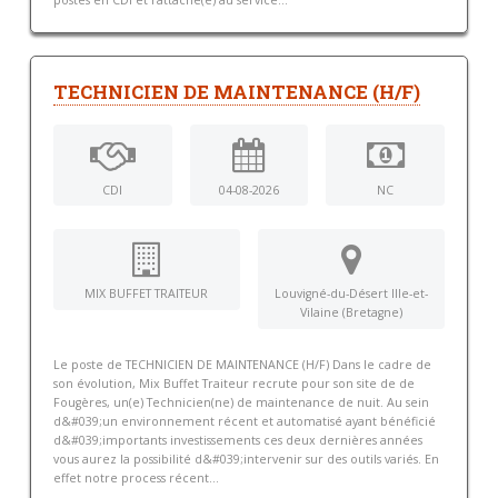
TECHNICIEN DE MAINTENANCE (H/F)
CDI
04-08-2026
NC
MIX BUFFET TRAITEUR
Louvigné-du-Désert Ille-et-
Vilaine (Bretagne)
Le poste de TECHNICIEN DE MAINTENANCE (H/F) Dans le cadre de
son évolution, Mix Buffet Traiteur recrute pour son site de de
Fougères, un(e) Technicien(ne) de maintenance de nuit. Au sein
d&#039;un environnement récent et automatisé ayant bénéficié
d&#039;importants investissements ces deux dernières années
vous aurez la possibilité d&#039;intervenir sur des outils variés. En
effet notre process récent...