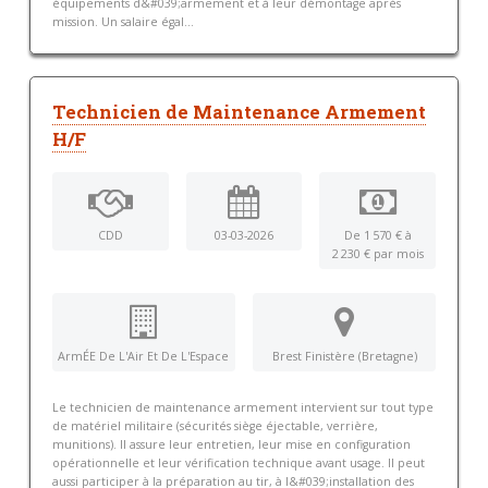
équipements d&#039;armement et à leur démontage après
mission. Un salaire égal...
Technicien de Maintenance Armement
H/F
CDD
03-03-2026
De 1 570 € à
2 230 € par mois
ArmÉE De L'Air Et De L'Espace
Brest Finistère (Bretagne)
Le technicien de maintenance armement intervient sur tout type
de matériel militaire (sécurités siège éjectable, verrière,
munitions). Il assure leur entretien, leur mise en configuration
opérationnelle et leur vérification technique avant usage. Il peut
aussi participer à la préparation au tir, à l&#039;installation des