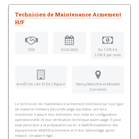
Technicien de Maintenance Armement
H/F
CDD
03-03-2026
De 1 570 € à
2 230 € par mois
ArmÉE De L'Air Et De L'Espace
Nancy Meurthe-et-Moselle
(Lorraine)
Le technicien de maintenance armement intervient sur tout type
de matériel militaire (sécurités siège éjectable, verrière,
munitions). Il assure leur entretien, leur mise en configuration
opérationnelle et leur vérification technique avant usage. Il peut
aussi participer à la préparation au tir, à l&#039;installation des
équipements d&#039;armement et à leur démontage après
mission. Un salaire égal...