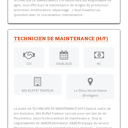
TECHNICIEN DE MAINTENANCE F/H Rattaché(e) au Responsable de
ligne, vous effectuez la maintenance de la ligne de production
(entretien, amélioration, dépannage…). Vous travaillez au
quotidien avec le coordinateur maintenance...
TECHNICIEN DE MAINTENANCE (H/F)
CDI
04-08-2026
NC
MIX BUFFET TRAITEUR
Le Rheu Ille-et-Vilaine
(Bretagne)
Le poste de TECHNICIEN DE MAINTENANCE (H/F) Dans le cadre de
son évolution, Mix Buffet Traiteur recrute pour son site de de
Pleumeleuc un(e) Technicien(ne) de maintenance. Sous la
responsabilité de l&#039;Animateur d&#039;équipe du service