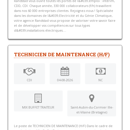
Randstad vous ouvre toutes les portes de l&#039;emploi : intérim,
CDD, CDI. Chaque année, 330 000 collaborateurs (f/h) travaillent
dans nos 60 000 entreprises clientes. Rejoignez-nous ! Spécialisée
dans les domaines de l&#039;Electricité et du Génie Climatique,
votre agence Randstad vous propose de valoriser votre savoir faire
et de développer vos compétences sur tous types
d&#039;installations électriques....
TECHNICIEN DE MAINTENANCE (H/F)
CDI
04-08-2026
NC
MIX BUFFET TRAITEUR
Saint-Aubin-du-Cormier Ille-
et-Vilaine (Bretagne)
Le poste de TECHNICIEN DE MAINTENANCE (H/F) Dans le cadre de