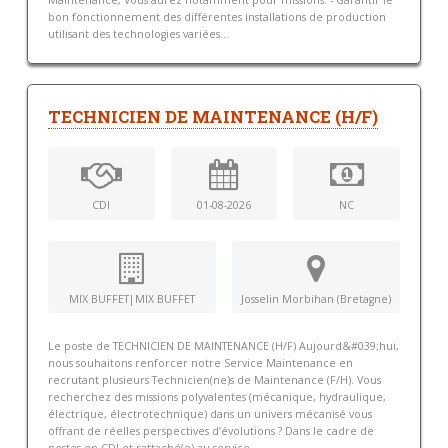
Maintenance, Vous aurez notamment pour missions: - Garantir le
bon fonctionnement des différentes installations de production
utilisant des technologies variées...
TECHNICIEN DE MAINTENANCE (H/F)
CDI
01-08-2026
NC
MIX BUFFET|MIX BUFFET
Josselin Morbihan (Bretagne)
Le poste de TECHNICIEN DE MAINTENANCE (H/F) Aujourd&#039;hui,
nous souhaitons renforcer notre Service Maintenance en
recrutant plusieurs Technicien(ne)s de Maintenance (F/H). Vous
recherchez des missions polyvalentes (mécanique, hydraulique,
électrique, électrotechnique) dans un univers mécanisé vous
offrant de réelles perspectives d’évolutions ? Dans le cadre de
postes en CDI et rattaché(e) au service...