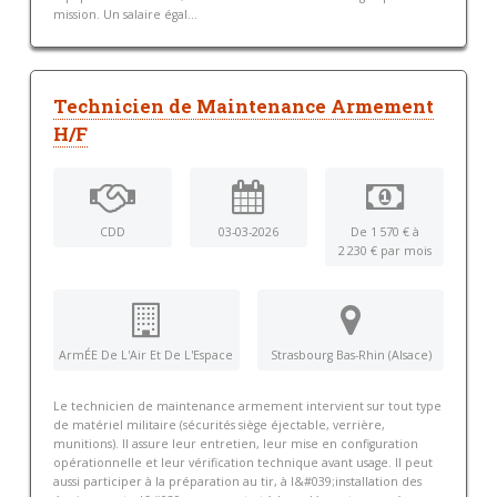
mission. Un salaire égal...
Technicien de Maintenance Armement
H/F
CDD
03-03-2026
De 1 570 € à
2 230 € par mois
ArmÉE De L'Air Et De L'Espace
Strasbourg Bas-Rhin (Alsace)
Le technicien de maintenance armement intervient sur tout type
de matériel militaire (sécurités siège éjectable, verrière,
munitions). Il assure leur entretien, leur mise en configuration
opérationnelle et leur vérification technique avant usage. Il peut
aussi participer à la préparation au tir, à l&#039;installation des