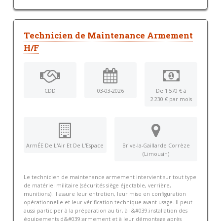
Technicien de Maintenance Armement
H/F
CDD
03-03-2026
De 1 570 € à
2 230 € par mois
ArmÉE De L'Air Et De L'Espace
Brive-la-Gaillarde Corrèze
(Limousin)
Le technicien de maintenance armement intervient sur tout type
de matériel militaire (sécurités siège éjectable, verrière,
munitions). Il assure leur entretien, leur mise en configuration
opérationnelle et leur vérification technique avant usage. Il peut
aussi participer à la préparation au tir, à l&#039;installation des
équipements d&#039;armement et à leur démontage après