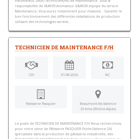
Pleumeleuc un(e) Technicien(ne) de maintenance. Sous la
responsabilité de l&#039;Animateur d&#039;équipe du service
Maintenance, Vous aurez notamment pour missions: - Garantir le
bon fonctionnement des différentes installations de production
utilisant des technologies variées...
TECHNICIEN DE MAINTENANCE F/H
CDI
01-08-2026
NC
Patisserie Pasquier
Beaumont-lès-Valence
Drôme (Rhône-Alpes)
Le poste de TECHNICIEN DE MAINTENANCE F/H Nous recherchons,
pour notre usine de Pâtisserie PASQUIER Etoile (Valence 26)
spécialisée dans la production de pâtisserie industrielle, des :