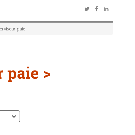
rviseur paie
 paie >