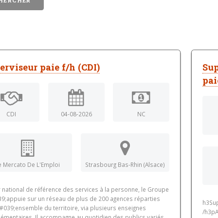
erviseur paie f/h (CDI)
Sup
pai
CDI
04-08-2026
NC
e Mercato De L'Emploi
Strasbourg Bas-Rhin (Alsace)
 national de référence des services à la personne, le Groupe
9;appuie sur un réseau de plus de 200 agences réparties
h3Sup
#039;ensemble du territoire, via plusieurs enseignes
/h3pA
émentaires. Il accompagne au quotidien des publics variés