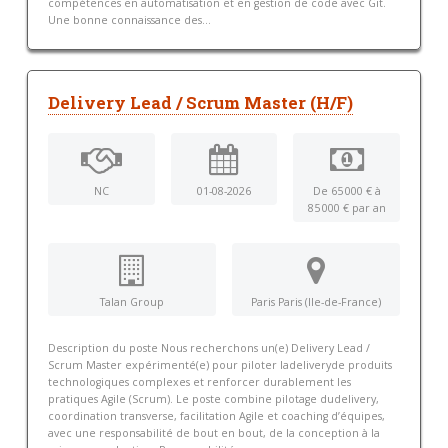
compétences en automatisation et en gestion de code avec Git.
Une bonne connaissance des...
Delivery Lead / Scrum Master (H/F)
NC
01-08-2026
De 65 000 € à
85 000 € par an
Talan Group
Paris Paris (Ile-de-France)
Description du poste Nous recherchons un(e) Delivery Lead /
Scrum Master expérimenté(e) pour piloter ladeliveryde produits
technologiques complexes et renforcer durablement les
pratiques Agile (Scrum). Le poste combine pilotage dudelivery,
coordination transverse, facilitation Agile et coaching d’équipes,
avec une responsabilité de bout en bout, de la conception à la