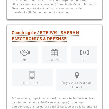
cadre de notre domaine d’excellence Organisation &amp;
Efficiency, nous recherchons un(e) Consultant(e) Senior. Missions *
Structuration, suivi et animation de la gouvernance de
portefeuille (PMO) : conception, installation...
Coach agile / RTE F/H - SAFRAN
ELECTRONICS & DEFENSE
NC
06-08-2026
NC
AEROCONTACT
Éragny Val-d'Oise (Ile-de-
France)
Safran est un groupe international de haute technologie opérant
dans les domaines de l&#039;aéronautique (propulsion,
équipements et intérieurs), de l&#039;espace et de la défense. Sa