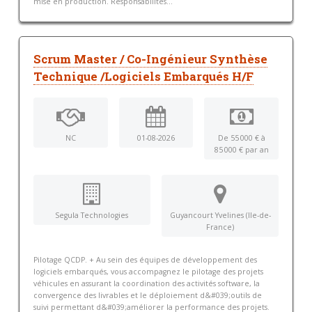
mise en production. Responsabilités...
Scrum Master / Co-Ingénieur Synthèse
Technique /Logiciels Embarqués H/F
NC
01-08-2026
De 55 000 € à
85 000 € par an
Segula Technologies
Guyancourt Yvelines (Ile-de-
France)
Pilotage QCDP. + Au sein des équipes de développement des
logiciels embarqués, vous accompagnez le pilotage des projets
véhicules en assurant la coordination des activités software, la
convergence des livrables et le déploiement d&#039;outils de
suivi permettant d&#039;améliorer la performance des projets.