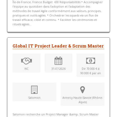
Île-de-France, France Budget: 430 Responsabilités * Accompagner
l’équipe au quotidien dans l’adoption et l’adaptation des
méthodes de travail Agile conformément aux valeurs, principes,
pratiques et outils agiles. * Orchestrer les squads via un flux de
travail efficace, ciblé et continu. * Faciliter les cérémonies et
rituels agiles...
Global IT Project Leader & Scrum Master
NC
31-07-2026
De 70 000 € à
90 000 € par an
Salomon
Annecy Haute-Savoie (Rhône-
Alpes)
Salomon recherche un Project Manager &amp; Scrum Master