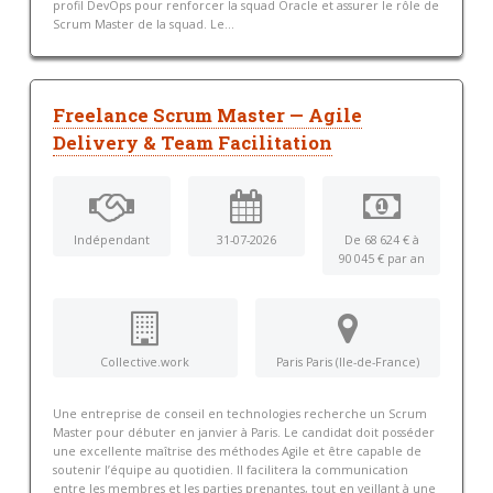
profil DevOps pour renforcer la squad Oracle et assurer le rôle de
Scrum Master de la squad. Le...
Freelance Scrum Master — Agile
Delivery & Team Facilitation
Indépendant
31-07-2026
De 68 624 € à
90 045 € par an
Collective.work
Paris Paris (Ile-de-France)
Une entreprise de conseil en technologies recherche un Scrum
Master pour débuter en janvier à Paris. Le candidat doit posséder
une excellente maîtrise des méthodes Agile et être capable de
soutenir l’équipe au quotidien. Il facilitera la communication
entre les membres et les parties prenantes, tout en veillant à une