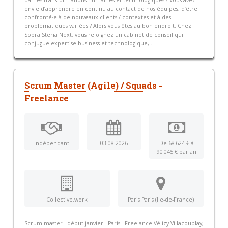
par les transformations humaines et technologiques ? Vous avez
envie d’apprendre en continu au contact de nos équipes, d’être
confronté·e à de nouveaux clients / contextes et à des
problématiques variées ? Alors vous êtes au bon endroit. Chez
Sopra Steria Next, vous rejoignez un cabinet de conseil qui
conjugue expertise business et technologique,...
Scrum Master (Agile) / Squads -
Freelance
Indépendant
03-08-2026
De 68 624 € à
90 045 € par an
Collective.work
Paris Paris (Ile-de-France)
Scrum master - début janvier - Paris - Freelance Vélizy-Villacoublay,