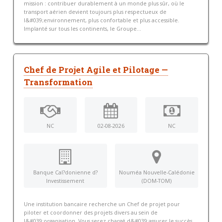
mission : contribuer durablement à un monde plus sûr, où le
transport aérien devient toujours plus respectueux de
l&#039;environnement, plus confortable et plus accessible.
Implanté sur tous les continents, le Groupe...
Chef de Projet Agile et Pilotage —
Transformation
NC
02-08-2026
NC
Banque Cal?donienne d?
Nouméa Nouvelle-Calédonie
Investissement
(DOM-TOM)
Une institution bancaire recherche un Chef de projet pour
piloter et coordonner des projets divers au sein de
l&#039;organisation. Vous serez chargé d&#039;assurer le succès