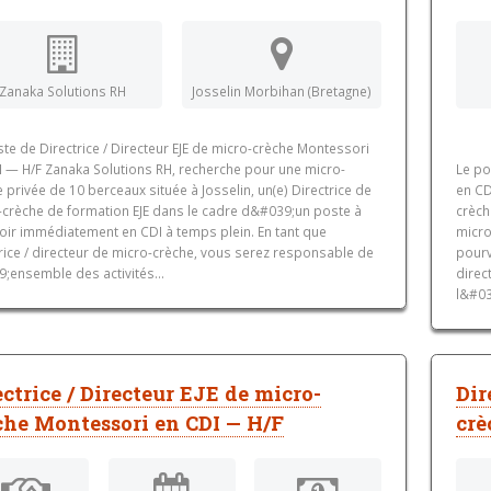
Zanaka Solutions RH
Josselin Morbihan (Bretagne)
te de Directrice / Directeur EJE de micro-crèche Montessori
I — H/F Zanaka Solutions RH, recherche pour une micro-
Le po
 privée de 10 berceaux située à Josselin, un(e) Directrice de
en CD
-crèche de formation EJE dans le cadre d&#039;un poste à
crèch
oir immédiatement en CDI à temps plein. En tant que
micro
rice / directeur de micro-crèche, vous serez responsable de
pourv
;ensemble des activités...
direc
l&#03
ectrice / Directeur EJE de micro-
Dir
che Montessori en CDI — H/F
crè