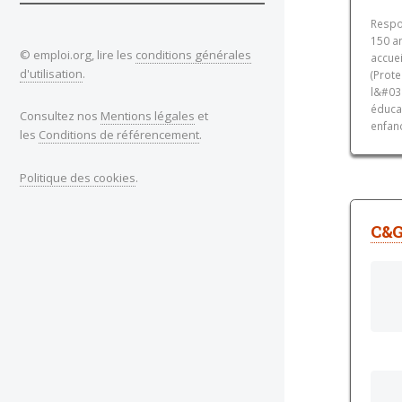
Respo
150 an
© emploi.org, lire les
conditions générales
accuei
d'utilisation
.
(Prote
l&#03
éducat
Consultez nos
Mentions légales
et
enfanc
les
Conditions de référencement
.
Politique des cookies
.
C&G