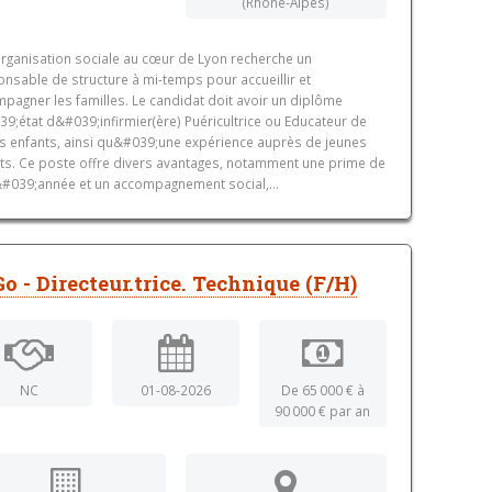
(Rhône-Alpes)
rganisation sociale au cœur de Lyon recherche un
nsable de structure à mi-temps pour accueillir et
pagner les familles. Le candidat doit avoir un diplôme
9;état d&#039;infirmier(ère) Puéricultrice ou Educateur de
s enfants, ainsi qu&#039;une expérience auprès de jeunes
ts. Ce poste offre divers avantages, notamment une prime de
&#039;année et un accompagnement social,...
o - Directeur.trice. Technique (F/H)
NC
01-08-2026
De 65 000 € à
90 000 € par an