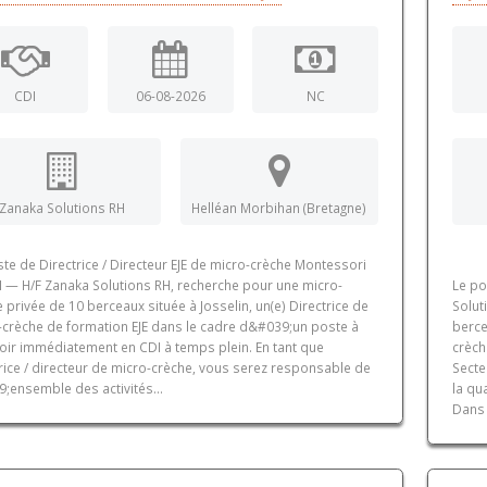
CDI
06-08-2026
NC
Zanaka Solutions RH
Helléan Morbihan (Bretagne)
te de Directrice / Directeur EJE de micro-crèche Montessori
I — H/F Zanaka Solutions RH, recherche pour une micro-
Le po
 privée de 10 berceaux située à Josselin, un(e) Directrice de
Solut
-crèche de formation EJE dans le cadre d&#039;un poste à
berce
oir immédiatement en CDI à temps plein. En tant que
crèch
rice / directeur de micro-crèche, vous serez responsable de
Secte
;ensemble des activités...
la qu
Dans 