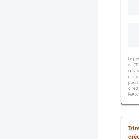
Le pos
en CD
crèche
micro
pourv
direct
l&#039
Dir
crè