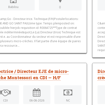
Babilou
()
mp;Go - Directeur.trice. Technique (F/H)Postulerlocations:
E AND GO SAINT PAULtime type: Temps pleinposted on:
C&amp
publiée hierjob requisition id: R0064725**Type de contrat
conte
ée indéterminée&quot;Le (La) Directeur (trice) Technique est
accep
ché.e. au Coordonnateur du secteur et est responsable d’une
Direc
plusieurs micro-crèches. Il fait partie d’une équipe de paires
Direc
ra ressource...
SAINT
requi
ectrice / Directeur EJE de micro-
Dir
che Montessori en CDI — H/F
crè
CDI
06-08-2026
NC