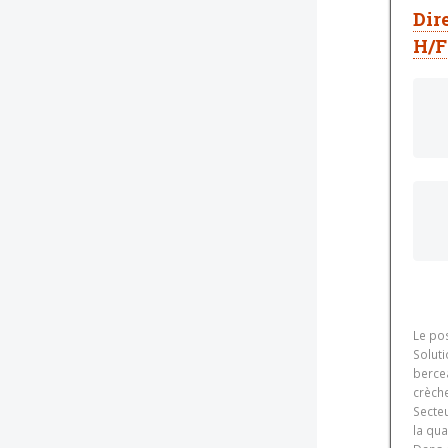
Dir
H/F
Le pos
Solut
bercea
crèch
Secteu
la qua