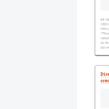
## C&a
CRECH
Offre 
:**Dur
ratta
ou de 
qui se
Dir
crè