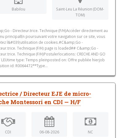
Babilou
Saint-Leu La Réunion (DOM-
TOM)
;Go - Directeur.trice. Technique (F/H)Accéder directement au
nu principalEn poursuivant votre navigation sur ce site, vous
tez l&#039;utilisation de cookies.#C&amp;Go -
teur.trice. Technique (F/H) page is loaded## C&amp;Go -
teur.trice. Technique (F/H)Postulerlocations: CRECHE AND GO
 LEUtime type: Temps pleinposted on: Offre publiée hierjob
sition id: R0064472**Type...
ectrice / Directeur EJE de micro-
che Montessori en CDI — H/F
CDI
06-08-2026
NC