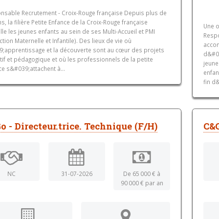
nsable Recrutement - Croix-Rouge française Depuis plus de
s, la filière Petite Enfance de la Croix-Rouge française
Une o
lle les jeunes enfants au sein de ses Multi-Accueil et PMI
Respo
ction Maternelle et Infantile). Des lieux de vie où
accom
9;apprentissage et la découverte sont au cœur des projets
d&#03
if et pédagogique et où les professionnels de la petite
jeune
e s&#039;attachent à...
enfan
fin d
o - Directeur.trice. Technique (F/H)
C&G
NC
31-07-2026
De 65 000 € à
90 000 € par an