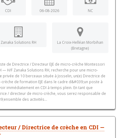
CDI
06-08-2026
NC
Zanaka Solutions RH
La Croix-Helléan Morbihan
(Bretagne)
ste de Directrice / Directeur EJE de micro-crèche Montessori
I — H/F Zanaka Solutions RH, recherche pour une micro-
e privée de 10 berceaux située à Josselin, un(e) Directrice de
-crèche de formation EJE dans le cadre d&#039;un poste à
oir immédiatement en CDI à temps plein. En tant que
trice / directeur de micro-crèche, vous serez responsable de
9;ensemble des activités...
ecteur / Directrice de crèche en CDI —
F