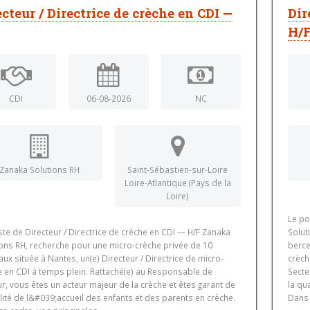
ecteur / Directrice de crèche en CDI —
Dir
H/
CDI
06-08-2026
NC
Zanaka Solutions RH
Saint-Sébastien-sur-Loire
Loire-Atlantique (Pays de la
Loire)
Le po
te de Directeur / Directrice de crèche en CDI — H/F Zanaka
Solut
ions RH, recherche pour une micro-crèche privée de 10
berce
ux située à Nantes, un(e) Directeur / Directrice de micro-
crèch
e en CDI à temps plein. Rattaché(e) au Responsable de
Secte
r, vous êtes un acteur majeur de la crèche et êtes garant de
la qu
lité de l&#039;accueil des enfants et des parents en crèche.
Dans 