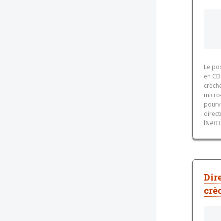
Le pos
en CD
crèche
micro
pourv
direct
l&#039
Dir
crè