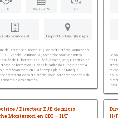
CDI
06-08-2026
NC
Zanaka Solutions RH
Taupont Morbihan (Bretagne)
te de Directrice / Directeur EJE de micro-crèche Montessori
I — H/F Zanaka Solutions RH, recherche pour une micro-
Le po
 privée de 10 berceaux située à Josselin, un(e) Directrice de
en CD
-crèche de formation EJE dans le cadre d&#039;un poste à
crèch
oir immédiatement en CDI à temps plein. En tant que
micro
rice / directeur de micro-crèche, vous serez responsable de
pourv
;ensemble des activités...
direc
l&#03
ectrice / Directeur EJE de micro-
Dir
che Montessori en CDI — H/F
H/