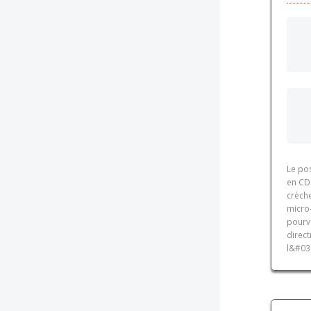
Le pos
en CD
crèche
micro
pourv
direct
l&#039