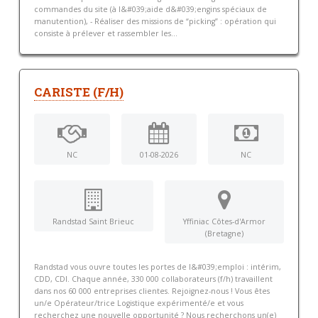
commandes du site (à l&#039;aide d&#039;engins spéciaux de
manutention), - Réaliser des missions de “picking” : opération qui
consiste à prélever et rassembler les...
CARISTE (F/H)
NC
01-08-2026
NC
Randstad Saint Brieuc
Yffiniac Côtes-d'Armor
(Bretagne)
Randstad vous ouvre toutes les portes de l&#039;emploi : intérim,
CDD, CDI. Chaque année, 330 000 collaborateurs (f/h) travaillent
dans nos 60 000 entreprises clientes. Rejoignez-nous ! Vous êtes
un/e Opérateur/trice Logistique expérimenté/e et vous
recherchez une nouvelle opportunité ? Nous recherchons un(e)