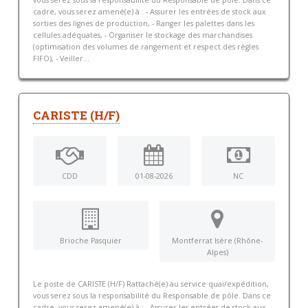
vous serez sous la responsabilité du Responsable de pôle. Dans ce
cadre, vous serez amené(e) à : - Assurer les entrées de stock aux
sorties des lignes de production, - Ranger les palettes dans les
cellules adéquates, - Organiser le stockage des marchandises
(optimisation des volumes de rangement et respect des règles
FIFO), - Veiller...
CARISTE (H/F)
CDD
01-08-2026
NC
Brioche Pasquier
Montferrat Isère (Rhône-
Alpes)
Le poste de CARISTE (H/F) Rattaché(e) au service quai/expédition,
vous serez sous la responsabilité du Responsable de pôle. Dans ce
cadre, vous serez amené(e) à : - Assurer les entrées de stock aux