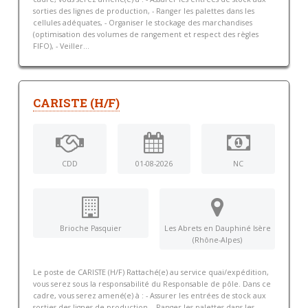
sorties des lignes de production, - Ranger les palettes dans les
cellules adéquates, - Organiser le stockage des marchandises
(optimisation des volumes de rangement et respect des règles
FIFO), - Veiller...
CARISTE (H/F)
CDD
01-08-2026
NC
Brioche Pasquier
Les Abrets en Dauphiné Isère
(Rhône-Alpes)
Le poste de CARISTE (H/F) Rattaché(e) au service quai/expédition,
vous serez sous la responsabilité du Responsable de pôle. Dans ce
cadre, vous serez amené(e) à : - Assurer les entrées de stock aux
sorties des lignes de production, - Ranger les palettes dans les