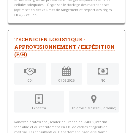
cellules adéquates, - Organiser le stockage des marchandises
(optimisation des volumes de rangement et respect des règles
FIFO), - Veiller...
TECHNICIEN LOGISTIQUE -
APPROVISIONNEMENT / EXPÉDITION
(F/H)
CDI
01-08-2026
NC
Expectra
Thionville Moselle (Lorraine)
Randstad professional, leader en France de l&#039;intérim
spécialisé et du recrutement en CDI de cadres et agents de
maîtrise. Les consultants du Département Ingénierie &amp;