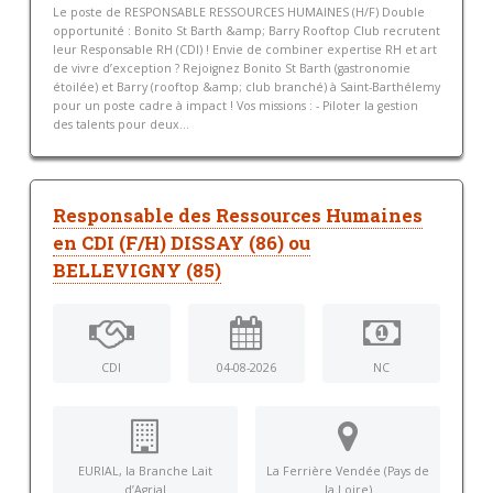
Le poste de RESPONSABLE RESSOURCES HUMAINES (H/F) Double
opportunité : Bonito St Barth &amp; Barry Rooftop Club recrutent
leur Responsable RH (CDI) ! Envie de combiner expertise RH et art
de vivre d’exception ? Rejoignez Bonito St Barth (gastronomie
étoilée) et Barry (rooftop &amp; club branché) à Saint-Barthélemy
pour un poste cadre à impact ! Vos missions : - Piloter la gestion
des talents pour deux...
Responsable des Ressources Humaines
en CDI (F/H) DISSAY (86) ou
BELLEVIGNY (85)
CDI
04-08-2026
NC
EURIAL, la Branche Lait
La Ferrière Vendée (Pays de
d’Agrial
la Loire)