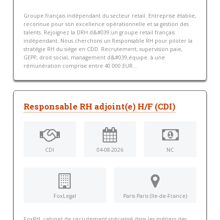
Groupe français indépendant du secteur retail. Entreprise établie,
reconnue pour son excellence opérationnelle et sa gestion des
talents. Rejoignez la DRH d&#039;un groupe retail français
indépendant. Nous cherchons un Responsable RH pour piloter la
stratégie RH du siège en CDD. Recrutement, supervision paie,
GEPP, droit social, management d&#039;équipe. à une
rémunération comprise entre 40 000 EUR...
Responsable RH adjoint(e) H/F (CDI)
CDI
04-08-2026
NC
FoxLegal
Paris Paris (Ile-de-France)
FoxRH, cabinet de recrutement spécialisé dans les métiers des