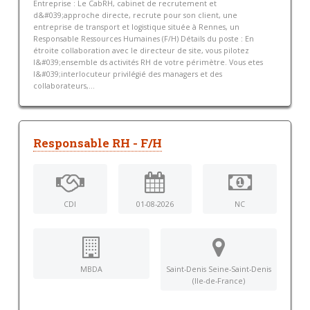
Entreprise : Le CabRH, cabinet de recrutement et
d&#039;approche directe, recrute pour son client, une
entreprise de transport et logistique située à Rennes, un
Responsable Ressources Humaines (F/H) Détails du poste : En
étroite collaboration avec le directeur de site, vous pilotez
l&#039;ensemble ds activités RH de votre périmètre. Vous etes
l&#039;interlocuteur privilégié des managers et des
collaborateurs,...
Responsable RH - F/H
CDI
01-08-2026
NC
MBDA
Saint-Denis Seine-Saint-Denis
(Ile-de-France)