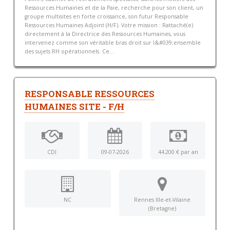
Ressources Humaines et de la Paie, recherche pour son client, un
groupe multisites en forte croissance, son futur Responsable
Ressources Humaines Adjoint (H/F). Votre mission : Rattaché(e)
directement à la Directrice des Ressources Humaines, vous
intervenez comme son véritable bras droit sur l&#039;ensemble
des sujets RH opérationnels. Ce...
RESPONSABLE RESSOURCES
HUMAINES SITE - F/H
CDI
09-07-2026
44 200 € par an
NC
Rennes Ille-et-Vilaine
(Bretagne)