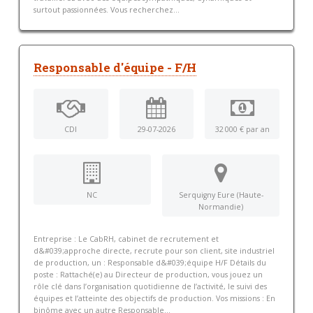
surtout passionnées. Vous recherchez...
Responsable d'équipe - F/H
CDI
29-07-2026
32 000 € par an
NC
Serquigny Eure (Haute-
Normandie)
Entreprise : Le CabRH, cabinet de recrutement et
d&#039;approche directe, recrute pour son client, site industriel
de production, un : Responsable d&#039;équipe H/F Détails du
poste : Rattaché(e) au Directeur de production, vous jouez un
rôle clé dans l’organisation quotidienne de l’activité, le suivi des
équipes et l’atteinte des objectifs de production. Vos missions : En
binôme avec un autre Responsable...