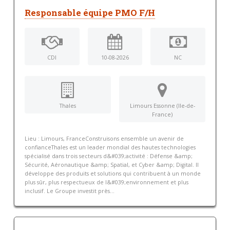
Responsable équipe PMO F/H
CDI
10-08-2026
NC
Thales
Limours Essonne (Ile-de-
France)
Lieu : Limours, FranceConstruisons ensemble un avenir de
confianceThales est un leader mondial des hautes technologies
spécialisé dans trois secteurs d&#039;activité : Défense &amp;
Sécurité, Aéronautique &amp; Spatial, et Cyber &amp; Digital. Il
développe des produits et solutions qui contribuent à un monde
plus sûr, plus respectueux de l&#039;environnement et plus
inclusif. Le Groupe investit près...