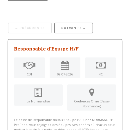
← PRÉCÉDENTE
SUIVANTE →
Responsable d'Equipe H/F
CDI
09-07-2026
NC
La Normandise
Coulonces Orne (Basse-
Normandie)
Le poste de Responsable d&#039;Equipe H/F Chez NORMANDISE
Pet Food, vous rejoignez des équipes passionnées où chacun peut
mettre la main à la patte, se développer, s&#039;épanouir et