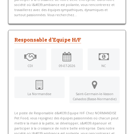
société où l&#039;ambiance est poilante, vous rencontrerez et
travaillerez avec des équipes sympathiques, dynamiques et
surtout passionnées. Vous recherchez...
Responsable d'Equipe H/F
CDI
09-07-2026
NC
La Normandise
Saint-Germain-le-Vasson
Calvados (Basse-Normandie)
Le poste de Responsable d&#039;Equipe H/F Chez NORMANDISE
Pet Food, vous rejoignez des équipes passionnées où chacun peut
mettre la main à la patte, se développer, s&#039;épanouir et
participer à la croissance de notre belle entreprise. Dans notre
société où l&#039;ambiance est poilante, vous rencontrerez et