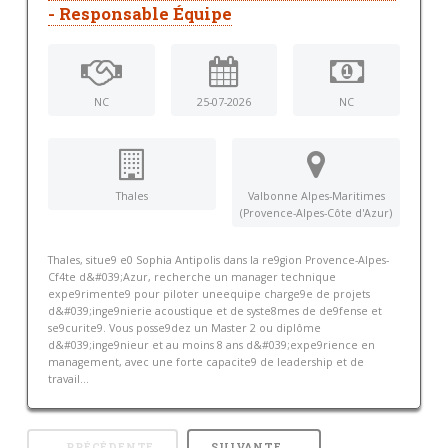
- Responsable Équipe
NC
25-07-2026
NC
Thales
Valbonne Alpes-Maritimes
(Provence-Alpes-Côte d'Azur)
Thales, situe9 e0 Sophia Antipolis dans la re9gion Provence-Alpes-
Cf4te d&#039;Azur, recherche un manager technique
expe9rimente9 pour piloter uneequipe charge9e de projets
d&#039;inge9nierie acoustique et de syste8mes de de9fense et
se9curite9. Vous posse9dez un Master 2 ou diplôme
d&#039;inge9nieur et au moins 8 ans d&#039;expe9rience en
management, avec une forte capacite9 de leadership et de
travail...
← PRÉCÉDENTE
SUIVANTE →