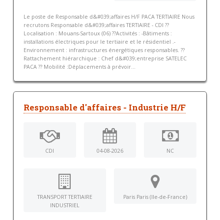
Le poste de Responsable d&#039;affaires H/F PACA TERTIAIRE Nous
recrutons Responsable d&#039;affaires TERTIAIRE - CDI ??
Localisation : Mouans-Sartoux (06) ??Activités : -Bâtiments :
installations électriques pour le tertiaire et le résidentiel .-
Environnement : infrastructures énergétiques responsables. ??
Rattachement hiérarchique : Chef d&#039;entreprise SATELEC
PACA ?? Mobilité :Déplacements à prévoir...
Responsable d'affaires - Industrie H/F
CDI
04-08-2026
NC
TRANSPORT TERTIAIRE
Paris Paris (Ile-de-France)
INDUSTRIEL