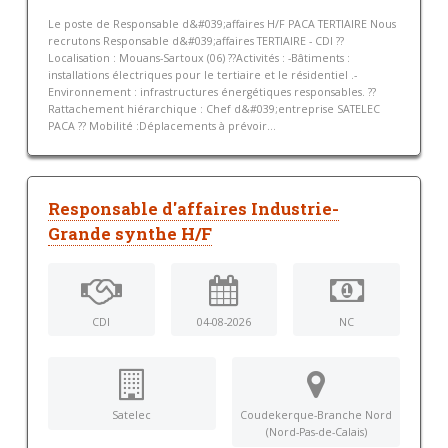
Le poste de Responsable d&#039;affaires H/F PACA TERTIAIRE Nous
recrutons Responsable d&#039;affaires TERTIAIRE - CDI ??
Localisation : Mouans-Sartoux (06) ??Activités : -Bâtiments :
installations électriques pour le tertiaire et le résidentiel .-
Environnement : infrastructures énergétiques responsables. ??
Rattachement hiérarchique : Chef d&#039;entreprise SATELEC
PACA ?? Mobilité :Déplacements à prévoir...
Responsable d'affaires Industrie-
Grande synthe H/F
CDI
04-08-2026
NC
Satelec
Coudekerque-Branche Nord
(Nord-Pas-de-Calais)