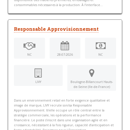
disponibilité des matières premières, emballages et
consommables nécessaires à la production. À l’interface...
Responsable Approvisionnement
NC
28-07-2026
NC
LIVY
Boulogne-Billancourt Hauts-
de-Seine (Ile-de-France)
Dans un environnement retail en forte exigence qualitative et
image de marque, LIVY recrute son/sa Responsable
Approvisionnement. Il/elle occupe un rôle central entre la
stratégie commerciale, les opérations et la performance
financière. Le poste s’inscrit dans une organisation agile et en
croissance, nécessitant à la fois rigueur, capacité d’anticipation et
forte adaptabilité. Rejoignez-nous ! Description...