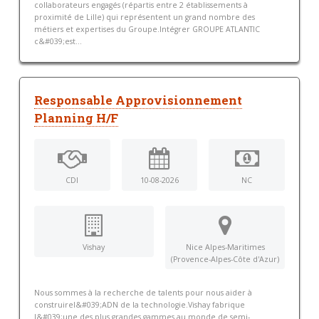
collaborateurs engagés (répartis entre 2 établissements à
proximité de Lille) qui représentent un grand nombre des
métiers et expertises du Groupe.Intégrer GROUPE ATLANTIC
c&#039;est...
Responsable Approvisionnement
Planning H/F
CDI
10-08-2026
NC
Vishay
Nice Alpes-Maritimes
(Provence-Alpes-Côte d'Azur)
Nous sommes à la recherche de talents pour nous aider à
construirel&#039;ADN de la technologie.Vishay fabrique
l&#039;une des plus grandes gammes au monde de semi-