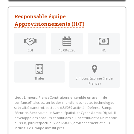
Responsable équipe
Approvisionnements (H/F)
CDI
10-08-2026
NC
Thales
Limours Essonne (Ile-de-
France)
Lieu : Limours, FranceConstruisons ensemble un avenir de
confianceThales est un leader mondial des hautes technologies
spécialisé dans trois secteurs d&#039;activité : Défense &amp;
Sécurité, Aéronautique &amp; Spatial, et Cyber &amp; Digital. Il
développe des produits et solutions qui contribuent à un monde
plus sûr, plus respectueux de l&#039;environnement et plus
inclusif. Le Groupe investit près...