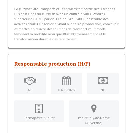
L&#039;activité Transports et Territoires fait partie des 3 grandes
Business Lines d&#039;Egis avec un chiffre d&#039;affaires
supérieur à 600M€ par an. Elle couvre l&#039;ensemble des
activités d&#039;ingénierie visant à la fois à promouvoir, concevoir
et mettre en œuvre des solutions de transport multimodal
favorisant la mobilité ainsi que l&#039;aménagement et la
transformation durable des territoires....
Responsable production (H/F)
NC
03-08-2026
NC
Formaposte Sud Est
Issoire Puy-de-Dôme
(Auvergne)