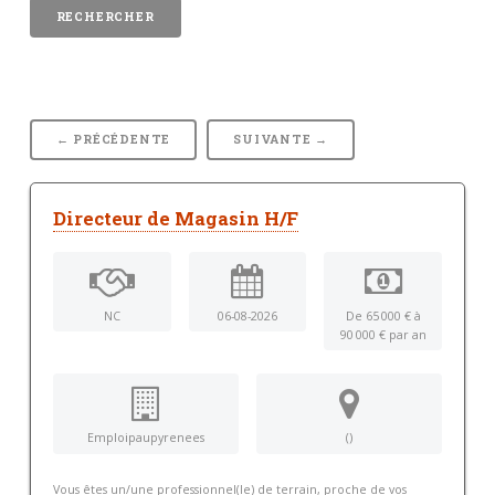
← PRÉCÉDENTE
SUIVANTE →
Directeur de Magasin H/F
NC
06-08-2026
De 65 000 € à
90 000 € par an
Emploipaupyrenees
()
Vous êtes un/une professionnel(le) de terrain, proche de vos