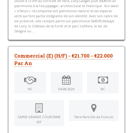
Située à 12 km au nord-est de Paris, Livry-Gargan jouit d&#039;un
patrimoine à la fois paysager, architectural et historique. Son label
« 4 fleurs » récompense son patrimoine naturel et ses espaces
verts qui font partie intégrante de son identité. Avec son cadre de
vie préservé, elle compte parmi son patrimoine l&#039;Abbaye
de Livry, le Château de la Forêt et le parc Lefèvre, le lac de
Sévigné ou...
Commercial (E) (H/F) - €21.700 - €22.000
Par An
NC
06-08-2026
NC
CAPEB GRANDE COURONNE
Paris Paris (Ile-de-France)
IDF