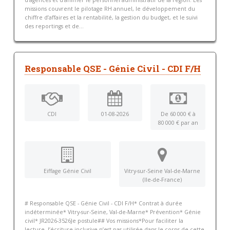
d’agences et d’animer le personnel administratif de la région. Les
missions couvrent le pilotage RH annuel, le développement du
chiffre d’affaires et la rentabilité, la gestion du budget, et le suivi
des reportings et de...
Responsable QSE - Génie Civil - CDI F/H
CDI
01-08-2026
De 60 000 € à
80 000 € par an
Eiffage Génie Civil
Vitry-sur-Seine Val-de-Marne
(Ile-de-France)
# Responsable QSE - Génie Civil - CDI F/H* Contrat à durée
indéterminée* Vitry-sur-Seine, Val-de-Marne* Prévention* Génie
civil* JR2026-3526Je postule## Vos missions*Pour faciliter la
lecture, l’écriture inclusive n’est pas utilisée dans le corps de cette