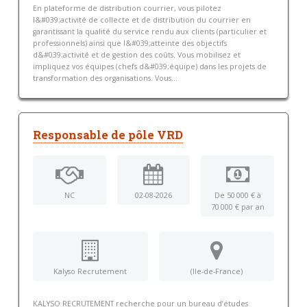
En plateforme de distribution courrier, vous pilotez
l&#039;activité de collecte et de distribution du courrier en
garantissant la qualité du service rendu aux clients (particulier et
professionnels) ainsi que l&#039;atteinte des objectifs
d&#039;activité et de gestion des coûts. Vous mobilisez et
impliquez vos équipes (chefs d&#039;équipe) dans les projets de
transformation des organisations. Vous...
Responsable de pôle VRD
NC
02-08-2026
De 50 000 € à
70 000 € par an
Kalyso Recrutement
(Ile-de-France)
KALYSO RECRUTEMENT recherche pour un bureau d’études