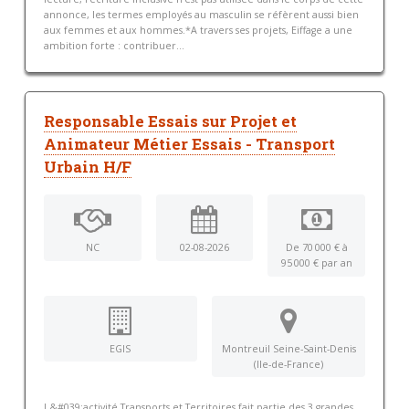
annonce, les termes employés au masculin se réfèrent aussi bien
aux femmes et aux hommes.*A travers ses projets, Eiffage a une
ambition forte : contribuer...
Responsable Essais sur Projet et
Animateur Métier Essais - Transport
Urbain H/F
NC
02-08-2026
De 70 000 € à
95 000 € par an
EGIS
Montreuil Seine-Saint-Denis
(Ile-de-France)
L&#039;activité Transports et Territoires fait partie des 3 grandes