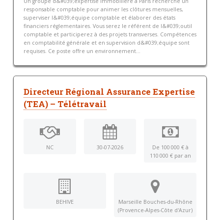
Un groupe d&#039;expertise immobilière à Paris recherche un
responsable comptable pour animer les clôtures mensuelles,
superviser l&#039;équipe comptable et élaborer des états
financiers réglementaires. Vous serez le référent de l&#039;outil
comptable et participerez à des projets transverses. Compétences
en comptabilité générale et en supervision d&#039;équipe sont
requises. Ce poste offre un environnement...
Directeur Régional Assurance Expertise
(TEA) – Télétravail
NC
30-07-2026
De 100 000 € à
110 000 € par an
BEHIVE
Marseille Bouches-du-Rhône
(Provence-Alpes-Côte d'Azur)