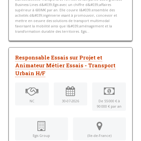
Business Lines d&#039;Egis avec un chiffre d&#039;affaires
supérieur à 600M€ par an. Elle couvre l&#039;ensemble des
activités d&#039;ingénierie visant à promouvoir, concevoir et
mettre en oeuvre des solutions de transport multimodal
favorisant la mobilité ainsi que l&#039;aménagement et la
transformation durable des territoires. Egis...
Responsable Essais sur Projet et
Animateur Métier Essais - Transport
Urbain H/F
NC
30-07-2026
De 55 000 € à
90 000 € par an
Egis Group
(Ile-de-France)