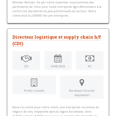
Wonder Woman. De par notre expertise, nous sommes des
partenaires de choix pour toute entreprise Agro-Alimentaire à la
recherche des talents les plus performants du secteur. Notre
client situé à LORIENT est une entreprise...
Directeur logistique et supply chain h/f
(CDI)
CDI
04-08-2026
NC
Profilo Conseils
Bordeaux Gironde
(Aquitaine)
Nous recrutons pour notre client, une entreprise reconnue du
négoce de vins, implantée dans la région bordelaise, dont
l&#039;activité s&#039;appuie sur un portefeuille diversifié de