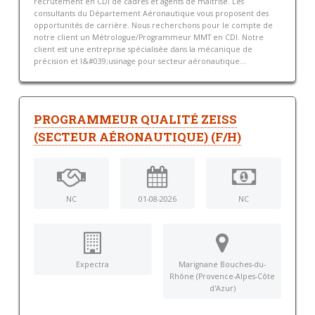
recrutement en CDI de cadres et agents de maîtrise. Les
consultants du Département Aéronautique vous proposent des
opportunités de carrière. Nous recherchons pour le compte de
notre client un Métrologue/Programmeur MMT en CDI. Notre
client est une entreprise spécialisée dans la mécanique de
précision et l&#039;usinage pour secteur aéronautique...
PROGRAMMEUR QUALITÉ ZEISS
(SECTEUR AÉRONAUTIQUE) (F/H)
NC
01-08-2026
NC
Expectra
Marignane Bouches-du-
Rhône (Provence-Alpes-Côte
d'Azur)