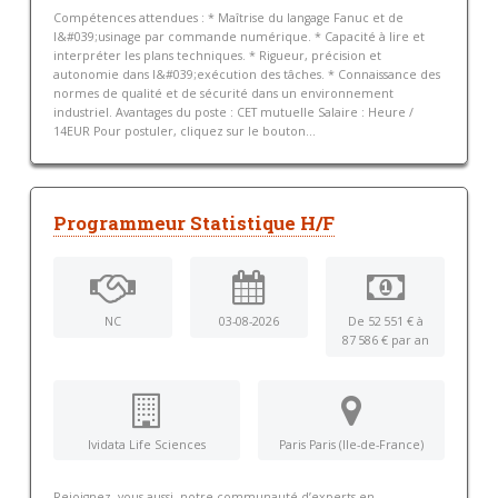
Compétences attendues : * Maîtrise du langage Fanuc et de
l&#039;usinage par commande numérique. * Capacité à lire et
interpréter les plans techniques. * Rigueur, précision et
autonomie dans l&#039;exécution des tâches. * Connaissance des
normes de qualité et de sécurité dans un environnement
industriel. Avantages du poste : CET mutuelle Salaire : Heure /
14EUR Pour postuler, cliquez sur le bouton...
Programmeur Statistique H/F
NC
03-08-2026
De 52 551 € à
87 586 € par an
Ividata Life Sciences
Paris Paris (Ile-de-France)
Rejoignez, vous aussi, notre communauté d’experts en