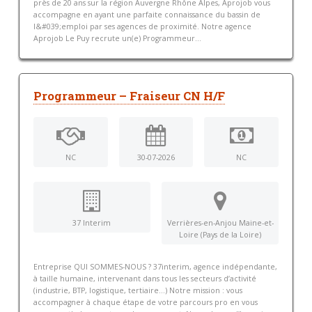
près de 20 ans sur la région Auvergne Rhône Alpes, Aprojob vous
accompagne en ayant une parfaite connaissance du bassin de
l&#039;emploi par ses agences de proximité. Notre agence
Aprojob Le Puy recrute un(e) Programmeur...
Programmeur – Fraiseur CN H/F
NC
30-07-2026
NC
37 Interim
Verrières-en-Anjou Maine-et-
Loire (Pays de la Loire)
Entreprise QUI SOMMES-NOUS ? 37interim, agence indépendante,
à taille humaine, intervenant dans tous les secteurs d’activité
(industrie, BTP, logistique, tertiaire…) Notre mission : vous
accompagner à chaque étape de votre parcours pro en vous