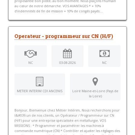
proposantle bon poste, au bon moment. Nous plaçons l’humain
au cœur de notre démarche. VOS AVANTAGES * + 10%
d’indemnités de fin de mission + 10% de congés payés....
Operateur - programmeur sur CN (H/F)
NC
03-08-2026
NC
METIER INTERIM CDI ANCENIS
Loiré Maine-et-Loire (Pays de
la Loire)
Bonjour, Bienvenue chez Métier Intérim, Nous recherchons pour
l&#039;un de nos clients, un Opérateur / Programmeur sur CN
(H/F) pour une entreprise spécialisée en métallurgie. VOS
MISSIONS : * Programmer et paramétrer les machines à
commande numérique (CN) * Contrôler et ajuster les réglages des