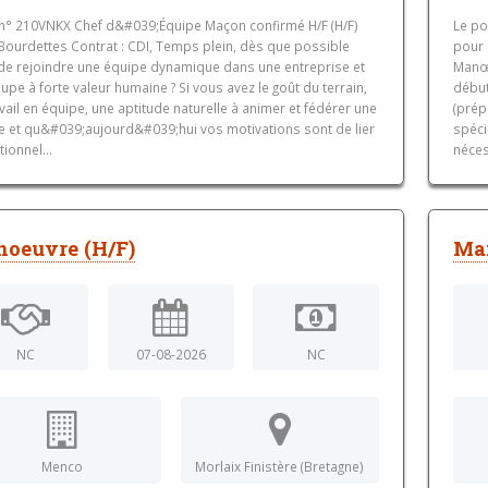
 n° 210VNKX Chef d&#039;Équipe Maçon confirmé H/F (H/F)
Le po
 Bourdettes Contrat : CDI, Temps plein, dès que possible
pour 
 de rejoindre une équipe dynamique dans une entreprise et
Manœu
upe à forte valeur humaine ? Si vous avez le goût du terrain,
début
vail en équipe, une aptitude naturelle à animer et fédérer une
(prép
e et qu&#039;aujourd&#039;hui vos motivations sont de lier
spéci
ionnel...
néces
oeuvre (H/F)
Ma
NC
07-08-2026
NC
Menco
Morlaix Finistère (Bretagne)