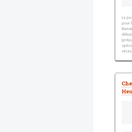
Le po
pour l
Manœu
débuta
(prép
spécia
nécess
Che
Heu