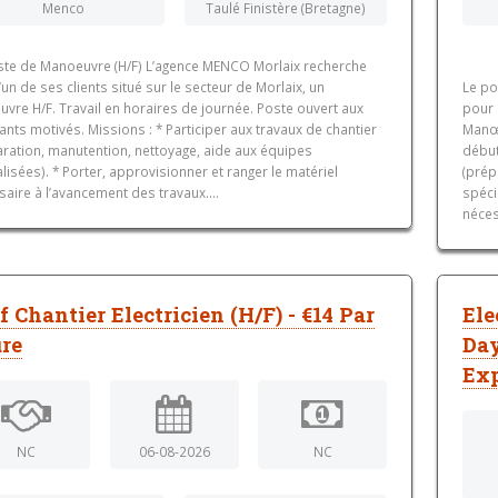
Menco
Taulé Finistère (Bretagne)
ste de Manoeuvre (H/F) L’agence MENCO Morlaix recherche
’un de ses clients situé sur le secteur de Morlaix, un
Le po
vre H/F. Travail en horaires de journée. Poste ouvert aux
pour 
nts motivés. Missions : * Participer aux travaux de chantier
Manœu
aration, manutention, nettoyage, aide aux équipes
début
lisées). * Porter, approvisionner et ranger le matériel
(prép
aire à l’avancement des travaux....
spéci
néces
f Chantier Electricien (H/F) - €14 Par
Ele
re
Day
Exp
NC
06-08-2026
NC