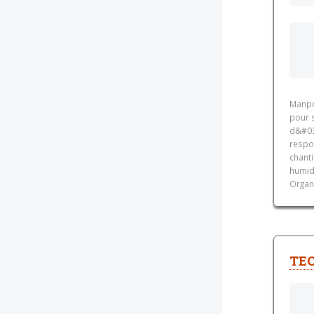
Manpo
pour s
d&#03
respo
chanti
humide
Organi
TE