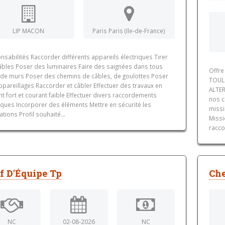
LIP MACON
Paris Paris (Ile-de-France)
sabilités Raccorder différents appareils électriques Tirer
âbles Poser des luminaires Faire des saignées dans tous
Offre
 de murs Poser des chemins de câbles, de goulottes Poser
TOULO
pareillages Raccorder et câbler Effectuer des travaux en
ALTER
t fort et courant faible Effectuer divers raccordements
nos c
iques Incorporer des éléments Mettre en sécurité les
missi
lations Profil souhaité...
Missi
racco
f D'Équipe Tp
Che
NC
02-08-2026
NC