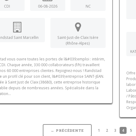
CDI
06-08-2026
NC
ndstad Saint Marcellin
Saint-Just-de-Claix Isère
(Rhône-Alpes)
KA
tad vous ouvre toutes les portes de l&#039;emploi : intérim,
DI. Chaque année, 330 000 collaborateurs (f/h) travaillent
nos 60 000 entreprises clientes. Rejoignez-nous ! Randstad
Offre
e un profil clé pour son client, l&#039;entreprise SAINT-JEAN.
Produ
lée à Saint Just de Claix (38680), cette entreprise historique
labor
tablie depuis de nombreuses années. Spécialisée dans la
Labor
ation...
/ Pâti
Respo
Organ
1
2
3
4
5
← PRÉCÉDENTE