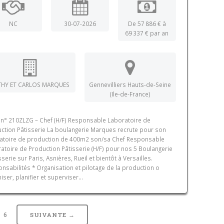
NC
30-07-2026
De 57 886 € à
69 337 € par an
THY ET CARLOS MARQUES
Gennevilliers Hauts-de-Seine
(Ile-de-France)
 n° 210ZLZG – Chef (H/F) Responsable Laboratoire de
ction Pâtisserie La boulangerie Marques recrute pour son
atoire de production de 400m2 son/sa Chef Responsable
atoire de Production Pâtisserie (H/F) pour nos 5 Boulangerie
sserie sur Paris, Asnières, Rueil et bientôt à Versailles.
nsabilités * Organisation et pilotage de la production o
iser, planifier et superviser...
6
SUIVANTE →