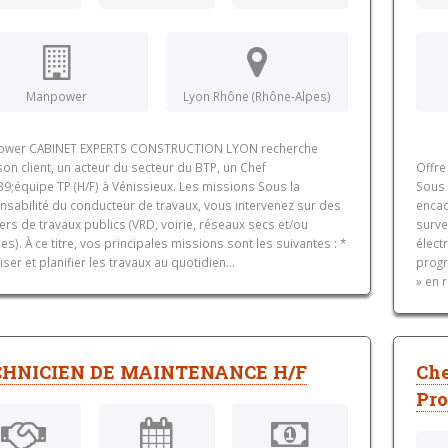
Manpower
Lyon Rhône (Rhône-Alpes)
wer CABINET EXPERTS CONSTRUCTION LYON recherche
on client, un acteur du secteur du BTP, un Chef
Offre
9;équipe TP (H/F) à Vénissieux. Les missions Sous la
Sous 
nsabilité du conducteur de travaux, vous intervenez sur des
encad
ers de travaux publics (VRD, voirie, réseaux secs et/ou
surve
s). À ce titre, vos principales missions sont les suivantes : *
élect
ser et planifier les travaux au quotidien...
progr
» en 
CHNICIEN DE MAINTENANCE H/F
Che
Pro