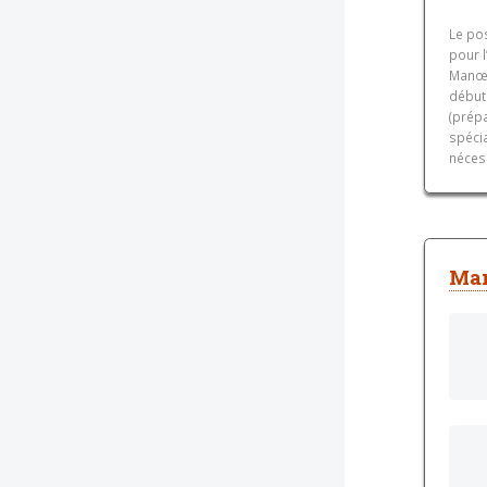
Le po
pour l
Manœu
débuta
(prép
spécia
nécess
Man