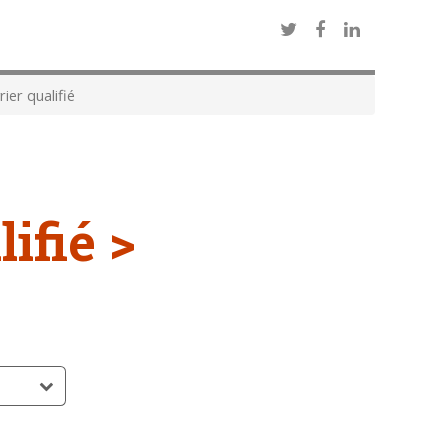
ier qualifié
ifié >