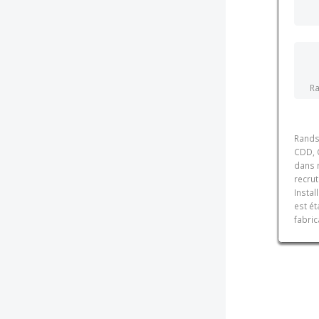
Ra
Rands
CDD, C
dans 
recrut
Instal
est é
fabric