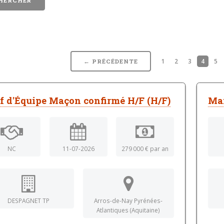
1
2
3
4
5
← PRÉCÉDENTE
f d'Équipe Maçon confirmé H/F (H/F)
Ma
NC
11-07-2026
279 000 € par an
DESPAGNET TP
Arros-de-Nay Pyrénées-
Atlantiques (Aquitaine)