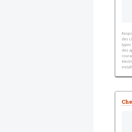
Respon
des c
types
des ap
couran
électr
instal
Che