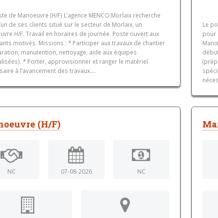
ste de Manoeuvre (H/F) L’agence MENCO Morlaix recherche
’un de ses clients situé sur le secteur de Morlaix, un
Le po
vre H/F. Travail en horaires de journée. Poste ouvert aux
pour 
nts motivés. Missions : * Participer aux travaux de chantier
Manœu
aration, manutention, nettoyage, aide aux équipes
début
lisées). * Porter, approvisionner et ranger le matériel
(prép
aire à l’avancement des travaux....
spéci
néces
oeuvre (H/F)
Ma
NC
07-08-2026
NC