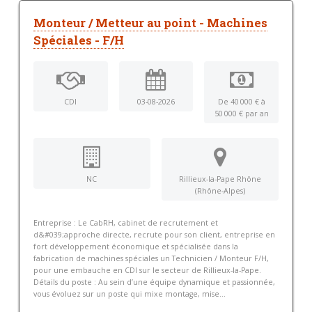
Monteur / Metteur au point - Machines
Spéciales - F/H
CDI
03-08-2026
De 40 000 € à
50 000 € par an
NC
Rillieux-la-Pape Rhône
(Rhône-Alpes)
Entreprise : Le CabRH, cabinet de recrutement et
d&#039;approche directe, recrute pour son client, entreprise en
fort développement économique et spécialisée dans la
fabrication de machines spéciales un Technicien / Monteur F/H,
pour une embauche en CDI sur le secteur de Rillieux-la-Pape.
Détails du poste : Au sein d’une équipe dynamique et passionnée,
vous évoluez sur un poste qui mixe montage, mise...