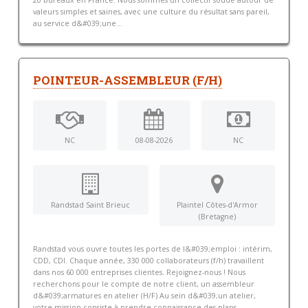
valeurs simples et saines, avec une culture du résultat sans pareil,
au service d&#039;une...
POINTEUR-ASSEMBLEUR (F/H)
NC
08-08-2026
NC
Randstad Saint Brieuc
Plaintel Côtes-d'Armor
(Bretagne)
Randstad vous ouvre toutes les portes de l&#039;emploi : intérim,
CDD, CDI. Chaque année, 330 000 collaborateurs (f/h) travaillent
dans nos 60 000 entreprises clientes. Rejoignez-nous ! Nous
recherchons pour le compte de notre client, un assembleur
d&#039;armatures en atelier (H/F) Au sein d&#039;un atelier,
votre mission consiste à prendre connaissance des plans