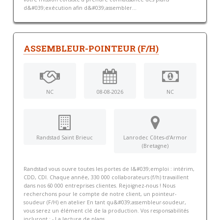
d&#039;exécution afin d&#039;assembler...
ASSEMBLEUR-POINTEUR (F/H)
NC
08-08-2026
NC
Randstad Saint Brieuc
Lanrodec Côtes-d'Armor
(Bretagne)
Randstad vous ouvre toutes les portes de l&#039;emploi : intérim,
CDD, CDI. Chaque année, 330 000 collaborateurs (f/h) travaillent
dans nos 60 000 entreprises clientes. Rejoignez-nous ! Nous
recherchons pour le compte de notre client, un pointeur-
soudeur (F/H) en atelier En tant qu&#039;assembleur-soudeur,
vous serez un élément clé de la production. Vos responsabilités
incluront : - La lecture de plans...