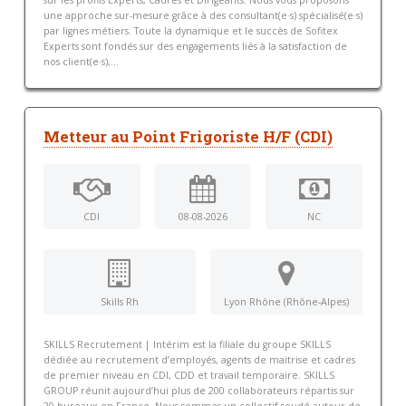
sur les profils Experts, Cadres et Dirigeants. Nous vous proposons
une approche sur-mesure grâce à des consultant(e·s) spécialisé(e·s)
par lignes métiers. Toute la dynamique et le succès de Sofitex
Experts sont fondés sur des engagements liés à la satisfaction de
nos client(e·s),...
Metteur au Point Frigoriste H/F (CDI)
CDI
08-08-2026
NC
Skills Rh
Lyon Rhône (Rhône-Alpes)
SKILLS Recrutement | Intérim est la filiale du groupe SKILLS
dédiée au recrutement d’employés, agents de maitrise et cadres
de premier niveau en CDI, CDD et travail temporaire. SKILLS
GROUP réunit aujourd’hui plus de 200 collaborateurs répartis sur
20 bureaux en France. Nous sommes un collectif soudé autour de