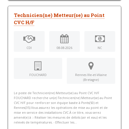
Technicien(ne) Metteur(se) au Point
CVC H/F
CDI
08-08-2026
NC
FOUCHARD
Rennes Ille-et-Vilaine
(Bretagne)
Le poste de Technicien(ne) Metteur(se) au Point CVC H/F
FOUCHARD recherche un(e) Technicien(ne) Metteur(se) au Point
CVC H/F pour renforcer son équipe basée à Ponts(50) et
Rennes(35).Vous assurez les opérations de mise au point et de
mise en service des installations CVC.À ce titre, vous serez
amené(e) à :- Réaliser les mesures de débits (air et eau) et les
relevés de températures. - Effectuer les...