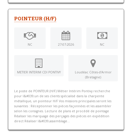
POINTEUR (H/F)
NC
27-07-2026
NC
METIER INTERIM CDI PONTIVY
Loudéac Côtes-d'Armor
(Bretagne)
Le poste de POINTEUR (H/F) Métier Intérim Pontivy recherche
pour l&#039;un de ses clients spécialisé dans la charpente
métallique, un pointeur H/F Vos missions principales seront les
suivantes : Réceptionner les pièces façonnées et les assembler
selon les consignes. Lecture de plans et procédé de pointage
Réaliser les marquage des perçages des pièces en expédition
direct Réaliser l&#039;assemblage...