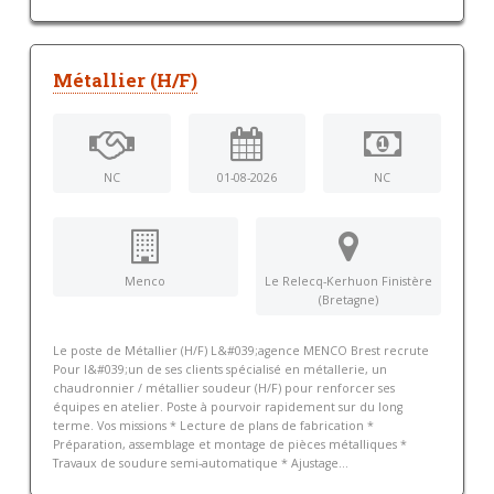
Métallier (H/F)
NC
01-08-2026
NC
Menco
Le Relecq-Kerhuon Finistère
(Bretagne)
Le poste de Métallier (H/F) L&#039;agence MENCO Brest recrute
Pour l&#039;un de ses clients spécialisé en métallerie, un
chaudronnier / métallier soudeur (H/F) pour renforcer ses
équipes en atelier. Poste à pourvoir rapidement sur du long
terme. Vos missions * Lecture de plans de fabrication *
Préparation, assemblage et montage de pièces métalliques *
Travaux de soudure semi-automatique * Ajustage...