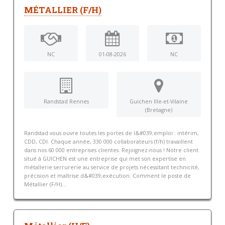
MÉTALLIER (F/H)
NC
01-08-2026
NC
Randstad Rennes
Guichen Ille-et-Vilaine
(Bretagne)
Randstad vous ouvre toutes les portes de l&#039;emploi : intérim,
CDD, CDI. Chaque année, 330 000 collaborateurs (f/h) travaillent
dans nos 60 000 entreprises clientes. Rejoignez-nous ! Notre client
situé à GUICHEN est une entreprise qui met son expertise en
métallerie serrurerie au service de projets nécessitant technicité,
précision et maîtrise d&#039;exécution. Comment le poste de
Métallier (F/H)...