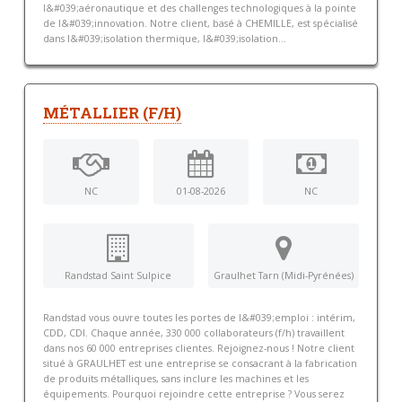
l&#039;aéronautique et des challenges technologiques à la pointe
de l&#039;innovation. Notre client, basé à CHEMILLE, est spécialisé
dans l&#039;isolation thermique, l&#039;isolation...
MÉTALLIER (F/H)
NC
01-08-2026
NC
Randstad Saint Sulpice
Graulhet Tarn (Midi-Pyrénées)
Randstad vous ouvre toutes les portes de l&#039;emploi : intérim,
CDD, CDI. Chaque année, 330 000 collaborateurs (f/h) travaillent
dans nos 60 000 entreprises clientes. Rejoignez-nous ! Notre client
situé à GRAULHET est une entreprise se consacrant à la fabrication
de produits métalliques, sans inclure les machines et les
équipements. Pourquoi rejoindre cette entreprise ? Vous serez