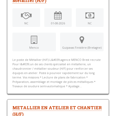
Métallier (H/F)
NC
01-08-2026
NC
Menco
Guipavas Finistère (Bretagne)
Le poste de Métallier (H/F) L&#039;agence MENCO Brest recrute
Pour l&#039;un de ses clients spécialisé en métallerie, un
chaudronnier / métallier soudeur (H/F) pour renforcer ses
équipes en atelier. Poste à pourvoir rapidement sur du long
terme. Vos missions * Lecture de plans de fabrication *
Préparation, assemblage et montage de pièces métalliques *
Travaux de soudure semi-automatique * Ajustage...
METALLIER EN ATELIER ET CHANTIER
(H/F)