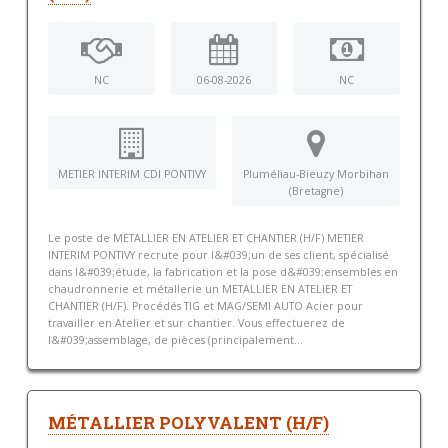
NC
06-08-2026
NC
METIER INTERIM CDI PONTIVY
Pluméliau-Bieuzy Morbihan
(Bretagne)
Le poste de METALLIER EN ATELIER ET CHANTIER (H/F) METIER
INTERIM PONTIVY recrute pour l&#039;un de ses client, spécialisé
dans l&#039;étude, la fabrication et la pose d&#039;ensembles en
chaudronnerie et métallerie un METALLIER EN ATELIER ET
CHANTIER (H/F). Procédés TIG et MAG/SEMI AUTO Acier pour
travailler en Atelier et sur chantier. Vous effectuerez de
l&#039;assemblage, de pièces (principalement...
MÉTALLIER POLYVALENT (H/F)