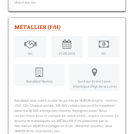
séduit par les...
MÉTALLIER (F/H)
NC
01-08-2026
NC
Randstad Nantes
Sucé-sur-Erdre Loire-
Atlantique (Pays de la Loire)
Randstad vous ouvre toutes les portes de l&#039;emploi : intérim,
CDD, CDI. Chaque année, 330 000 collaborateurs (f/h) travaillent
dans nos 60 000 entreprises clientes. Rejoignez-nous ! Nous
recherchons pour le compte de notre client., expert reconnu en
structures métalliques, un MÉTALLIER (F/H) passionné par la
fabrication d&#039;ouvrages en acier. Métallier-soudeur dans
l&#039;âme, vous aimez voir...