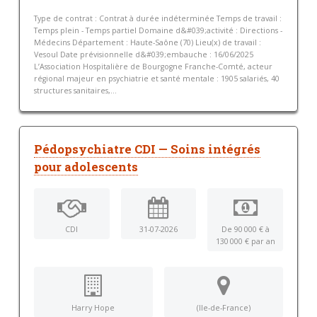
Type de contrat : Contrat à durée indéterminée Temps de travail :
Temps plein - Temps partiel Domaine d&#039;activité : Directions -
Médecins Département : Haute-Saône (70) Lieu(x) de travail :
Vesoul Date prévisionnelle d&#039;embauche : 16/06/2025
L’Association Hospitalière de Bourgogne Franche-Comté, acteur
régional majeur en psychiatrie et santé mentale : 1905 salariés, 40
structures sanitaires,...
Pédopsychiatre CDI — Soins intégrés
pour adolescents
CDI
31-07-2026
De 90 000 € à
130 000 € par an
Harry Hope
(Ile-de-France)