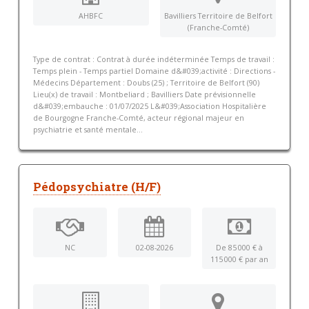
AHBFC
Bavilliers Territoire de Belfort
(Franche-Comté)
Type de contrat : Contrat à durée indéterminée Temps de travail :
Temps plein - Temps partiel Domaine d&#039;activité : Directions -
Médecins Département : Doubs (25) ; Territoire de Belfort (90)
Lieu(x) de travail : Montbeliard ; Bavilliers Date prévisionnelle
d&#039;embauche : 01/07/2025 L&#039;Association Hospitalière
de Bourgogne Franche-Comté, acteur régional majeur en
psychiatrie et santé mentale...
Pédopsychiatre (H/F)
NC
02-08-2026
De 85 000 € à
115 000 € par an