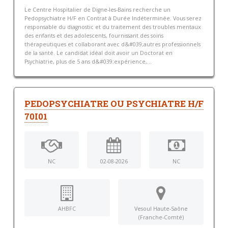
Le Centre Hospitalier de Digne-les-Bains recherche un
Pedopsychiatre H/F en Contrat à Durée Indéterminée. Vous serez
responsable du diagnostic et du traitement des troubles mentaux
des enfants et des adolescents, fournissant des soins
thérapeutiques et collaborant avec d&#039;autres professionnels
de la santé. Le candidat idéal doit avoir un Doctorat en
Psychiatrie, plus de 5 ans d&#039;expérience,...
PEDOPSYCHIATRE OU PSYCHIATRE H/F
70I01
NC
02-08-2026
NC
AHBFC
Vesoul Haute-Saône
(Franche-Comté)