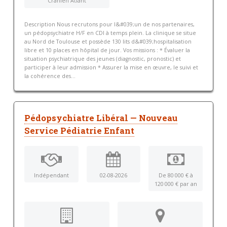
Cranien Atlant
Description Nous recrutons pour l&#039;un de nos partenaires,
un pédopsychiatre H/F en CDI à temps plein. La clinique se situe
au Nord de Toulouse et possède 130 lits d&#039;hospitalisation
libre et 10 places en hôpital de jour. Vos missions : * Évaluer la
situation psychiatrique des jeunes (diagnostic, pronostic) et
participer à leur admission * Assurer la mise en œuvre, le suivi et
la cohérence des...
Pédopsychiatre Libéral — Nouveau
Service Pédiatrie Enfant
Indépendant
02-08-2026
De 80 000 € à
120 000 € par an