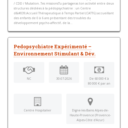
/ CDD / Mutation..Tes missionsTu partageras ton activité entre deux
structures dédiées à la pédopsychiatrie : un Centre
d&#039;Accueil Thérapeutique à Temps Partiel (CATTG) accueillant
des enfants de 0 à 6 ans présentant des troubles du
développement psycho-affectif, de la...
Pedopsychiatre Expérimenté –
Environnement Stimulant & Dév.
NC
30-07-2026
De 60 000 € à
80 000 € par an
Centre Hospitalier
Digne-les-Bains Alpes-de-
Haute-Provence (Provence-
Alpes-Côte d'Azur)