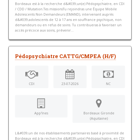
Bordeaux est à la recherche d&#039;un(e) Pédopsychiatre, en CDI
/ CDD / Mutation.Tes missionsTu rejoindras une Équipe Mobile
Adolescents Non Demandeurs (EMAND), intervenant auprès
d&#039;adolescents de 12 à 17 ans en souffrance psychique, non
demandeurs ou en refus de soins. Tu contribueras à favoriser un
accès précoce aux soins, prévenir...
Pédopsychiatre CATTG/CMPEA (H/F)
CDI
23-07-2026
NC
App'Ines
Bordeaux Gironde
(Aquitaine)
L&#039;un de nos établissements partenaires basé à proximité de
Bordeaux est à la recherche d&#039;un(e) Pédopsychiatre, en CDI