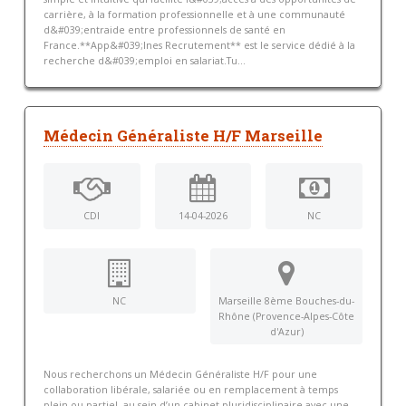
carrière, à la formation professionnelle et à une communauté
d&#039;entraide entre professionnels de santé en
France.**App&#039;Ines Recrutement** est le service dédié à la
recherche d&#039;emploi en salariat.Tu...
Médecin Généraliste H/F Marseille
CDI
14-04-2026
NC
NC
Marseille 8ème Bouches-du-
Rhône (Provence-Alpes-Côte
d'Azur)
Nous recherchons un Médecin Généraliste H/F pour une
collaboration libérale, salariée ou en remplacement à temps
plein ou partiel, au sein d’un cabinet pluridisciplinaire avec une