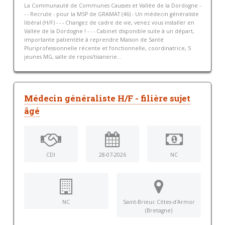
La Communauté de Communes Causses et Vallée de la Dordogne -
- - Recrute - pour la MSP de GRAMAT (46) - Un médecin généraliste
libéral (H/F) - - - Changez de cadre de vie, venez vous installer en
Vallée de la Dordogne ! - - - Cabinet disponible suite à un départ,
importante patientèle à reprendre Maison de Santé
Pluriprofessionnelle récente et fonctionnelle, coordinatrice, 5
jeunes MG, salle de repos/tisanerie...
Médecin généraliste H/F - filière sujet
âgé
CDI
28-07-2026
NC
NC
Saint-Brieuc Côtes-d'Armor
(Bretagne)