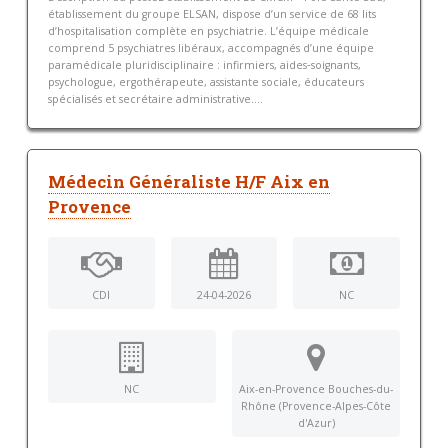
établissement du groupe ELSAN, dispose d’un service de 68 lits
d’hospitalisation complète en psychiatrie. L’équipe médicale
comprend 5 psychiatres libéraux, accompagnés d’une équipe
paramédicale pluridisciplinaire : infirmiers, aides‑soignants,
psychologue, ergothérapeute, assistante sociale, éducateurs
spécialisés et secrétaire administrative....
Médecin Généraliste H/F Aix en
Provence
CDI
24-04-2026
NC
NC
Aix-en-Provence Bouches-du-
Rhône (Provence-Alpes-Côte
d'Azur)