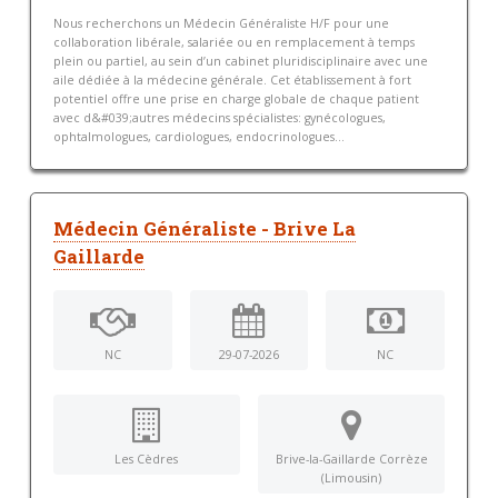
Nous recherchons un Médecin Généraliste H/F pour une
collaboration libérale, salariée ou en remplacement à temps
plein ou partiel, au sein d’un cabinet pluridisciplinaire avec une
aile dédiée à la médecine générale. Cet établissement à fort
potentiel offre une prise en charge globale de chaque patient
avec d&#039;autres médecins spécialistes: gynécologues,
ophtalmologues, cardiologues, endocrinologues...
Médecin Généraliste - Brive La
Gaillarde
NC
29-07-2026
NC
Les Cèdres
Brive-la-Gaillarde Corrèze
(Limousin)