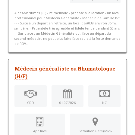
Alpes-Maritimes (06) - Peimeinade - propose à la location - un local
professionnel pour Médecin Généraliste / Médecin de Famille h/f
- - - Suite à un départ en retraite, un local d&#039;environ 35m2
se libère. - Patientèle très agréable et fidèle tenue pendant 50 ans
! - Sur place : un Médecin Généraliste qui, face au départ du
second médecin, ne peut plus faire face seule à la forte demande
de RDV....
Médecin généraliste ou Rhumatologue
(H/F)
CDD
01-07-2026
NC
App'Ines
Cazaubon Gers (Midi-