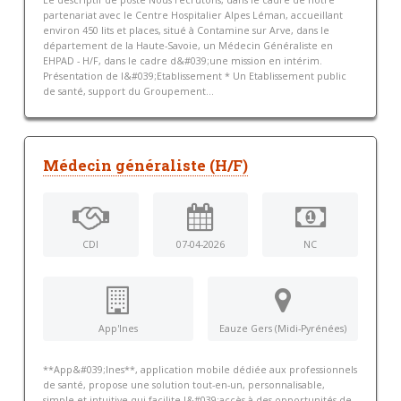
Le descriptif de poste Nous recrutons, dans le cadre de notre
partenariat avec le Centre Hospitalier Alpes Léman, accueillant
environ 450 lits et places, situé à Contamine sur Arve, dans le
département de la Haute-Savoie, un Médecin Généraliste en
EHPAD - H/F, dans le cadre d&#039;une mission en intérim.
Présentation de l&#039;Etablissement * Un Etablissement public
de santé, support du Groupement...
Médecin généraliste (H/F)
CDI
07-04-2026
NC
App'Ines
Eauze Gers (Midi-Pyrénées)
**App&#039;Ines**, application mobile dédiée aux professionnels
de santé, propose une solution tout-en-un, personnalisable,
simple et intuitive qui facilite l&#039;accès à des opportunités de